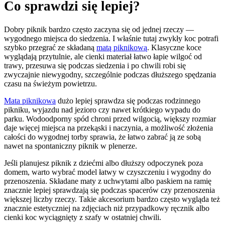
Co sprawdzi się lepiej?
Dobry piknik bardzo często zaczyna się od jednej rzeczy —
wygodnego miejsca do siedzenia. I właśnie tutaj zwykły koc potrafi
szybko przegrać ze składaną
matą piknikową
. Klasyczne koce
wyglądają przytulnie, ale cienki materiał łatwo łapie wilgoć od
trawy, przesuwa się podczas siedzenia i po chwili robi się
zwyczajnie niewygodny, szczególnie podczas dłuższego spędzania
czasu na świeżym powietrzu.
Mata piknikowa
dużo lepiej sprawdza się podczas rodzinnego
pikniku, wyjazdu nad jezioro czy nawet krótkiego wypadu do
parku. Wodoodporny spód chroni przed wilgocią, większy rozmiar
daje więcej miejsca na przekąski i naczynia, a możliwość złożenia
całości do wygodnej torby sprawia, że łatwo zabrać ją ze sobą
nawet na spontaniczny piknik w plenerze.
Jeśli planujesz piknik z dziećmi albo dłuższy odpoczynek poza
domem, warto wybrać model łatwy w czyszczeniu i wygodny do
przenoszenia. Składane maty z uchwytami albo paskiem na ramię
znacznie lepiej sprawdzają się podczas spacerów czy przenoszenia
większej liczby rzeczy. Takie akcesorium bardzo często wygląda też
znacznie estetyczniej na zdjęciach niż przypadkowy ręcznik albo
cienki koc wyciągnięty z szafy w ostatniej chwili.