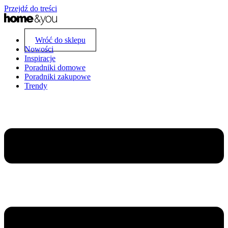
Przejdź do treści
Wróć do sklepu
Nowości
Inspiracje
Poradniki domowe
Poradniki zakupowe
Trendy