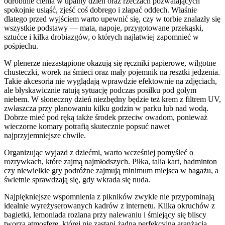
odrobinie cienia w upalny dzień oraz rzeczach pozwalających
spokojnie usiąść, zjeść coś dobrego i złapać oddech. Właśnie
dlatego przed wyjściem warto upewnić się, czy w torbie znalazły się
wszystkie podstawy — mata, napoje, przygotowane przekąski,
sztućce i kilka drobiazgów, o których najłatwiej zapomnieć w
pośpiechu.
W plenerze niezastąpione okazują się ręczniki papierowe, wilgotne
chusteczki, worek na śmieci oraz mały pojemnik na resztki jedzenia.
Takie akcesoria nie wyglądają wprawdzie efektownie na zdjęciach,
ale błyskawicznie ratują sytuację podczas posiłku pod gołym
niebem. W słoneczny dzień niezbędny będzie też krem z filtrem UV,
zwłaszcza przy planowaniu kilku godzin w parku lub nad wodą.
Dobrze mieć pod ręką także środek przeciw owadom, ponieważ
wieczorne komary potrafią skutecznie popsuć nawet
najprzyjemniejsze chwile.
Organizując wyjazd z dziećmi, warto wcześniej pomyśleć o
rozrywkach, które zajmą najmłodszych. Piłka, talia kart, badminton
czy niewielkie gry podróżne zajmują minimum miejsca w bagażu, a
świetnie sprawdzają się, gdy wkrada się nuda.
Najpiękniejsze wspomnienia z pikników zwykle nie przypominają
idealnie wyreżyserowanych kadrów z internetu. Kilka okruchów z
bagietki, lemoniada rozlana przy nalewaniu i śmiejący się bliscy
tworzą atmosferę, której nie zastąpi żadna perfekcyjna aranżacja.