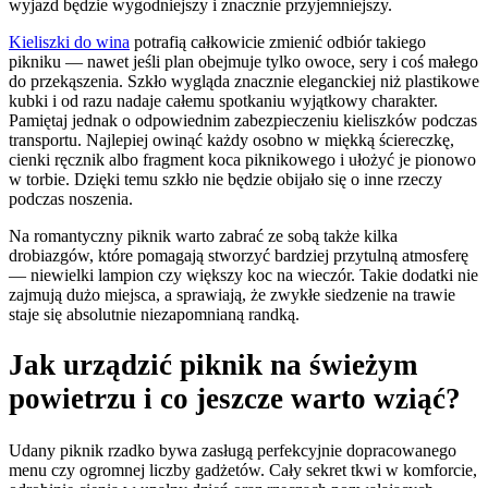
wyjazd będzie wygodniejszy i znacznie przyjemniejszy.
Kieliszki do wina
potrafią całkowicie zmienić odbiór takiego
pikniku — nawet jeśli plan obejmuje tylko owoce, sery i coś małego
do przekąszenia. Szkło wygląda znacznie eleganckiej niż plastikowe
kubki i od razu nadaje całemu spotkaniu wyjątkowy charakter.
Pamiętaj jednak o odpowiednim zabezpieczeniu kieliszków podczas
transportu. Najlepiej owinąć każdy osobno w miękką ściereczkę,
cienki ręcznik albo fragment koca piknikowego i ułożyć je pionowo
w torbie. Dzięki temu szkło nie będzie obijało się o inne rzeczy
podczas noszenia.
Na romantyczny piknik warto zabrać ze sobą także kilka
drobiazgów, które pomagają stworzyć bardziej przytulną atmosferę
— niewielki lampion czy większy koc na wieczór. Takie dodatki nie
zajmują dużo miejsca, a sprawiają, że zwykłe siedzenie na trawie
staje się absolutnie niezapomnianą randką.
Jak urządzić piknik na świeżym
powietrzu i co jeszcze warto wziąć?
Udany piknik rzadko bywa zasługą perfekcyjnie dopracowanego
menu czy ogromnej liczby gadżetów. Cały sekret tkwi w komforcie,