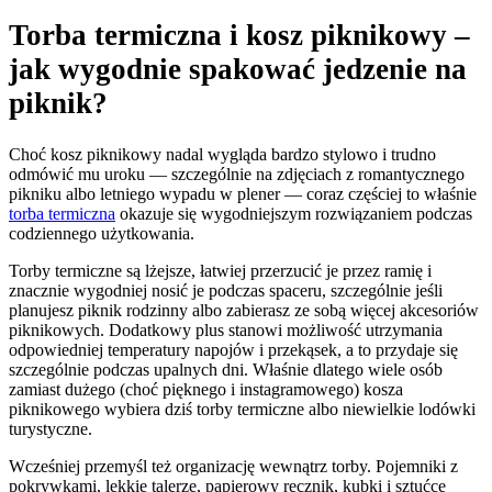
Torba termiczna i kosz piknikowy –
jak wygodnie spakować jedzenie na
piknik?
Choć kosz piknikowy nadal wygląda bardzo stylowo i trudno
odmówić mu uroku — szczególnie na zdjęciach z romantycznego
pikniku albo letniego wypadu w plener — coraz częściej to właśnie
torba termiczna
okazuje się wygodniejszym rozwiązaniem podczas
codziennego użytkowania.
Torby termiczne są lżejsze, łatwiej przerzucić je przez ramię i
znacznie wygodniej nosić je podczas spaceru, szczególnie jeśli
planujesz piknik rodzinny albo zabierasz ze sobą więcej akcesoriów
piknikowych. Dodatkowy plus stanowi możliwość utrzymania
odpowiedniej temperatury napojów i przekąsek, a to przydaje się
szczególnie podczas upalnych dni. Właśnie dlatego wiele osób
zamiast dużego (choć pięknego i instagramowego) kosza
piknikowego wybiera dziś torby termiczne albo niewielkie lodówki
turystyczne.
Wcześniej przemyśl też organizację wewnątrz torby. Pojemniki z
pokrywkami, lekkie talerze, papierowy ręcznik, kubki i sztućce