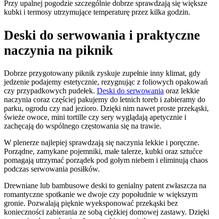
Przy upalnej pogodzie szczególnie dobrze sprawdzają się większe
kubki i termosy utrzymujące temperaturę przez kilka godzin.
Deski do serwowania i praktyczne
naczynia na piknik
Dobrze przygotowany piknik zyskuje zupełnie inny klimat, gdy
jedzenie podajemy estetycznie, rezygnując z foliowych opakowań
czy przypadkowych pudełek.
Deski do serwowania
oraz lekkie
naczynia coraz częściej pakujemy do letnich toreb i zabieramy do
parku, ogrodu czy nad jezioro. Dzięki nim nawet proste przekąski,
świeże owoce, mini tortille czy sery wyglądają apetycznie i
zachęcają do wspólnego częstowania się na trawie.
W plenerze najlepiej sprawdzają się naczynia lekkie i poręczne.
Porządne, zamykane pojemniki, małe talerze, kubki oraz sztućce
pomagają utrzymać porządek pod gołym niebem i eliminują chaos
podczas serwowania posiłków.
Drewniane lub bambusowe deski to genialny patent zwłaszcza na
romantyczne spotkanie we dwoje czy popołudnie w większym
gronie. Pozwalają pięknie wyeksponować przekąski bez
konieczności zabierania ze sobą ciężkiej domowej zastawy. Dzięki