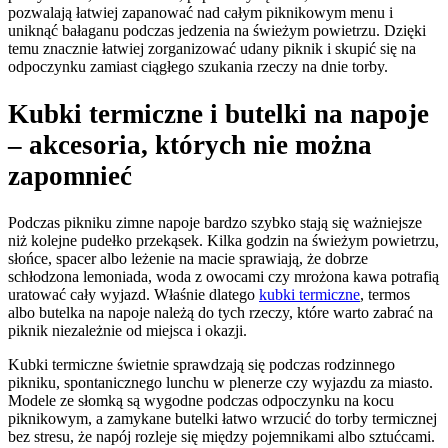
pozwalają łatwiej zapanować nad całym piknikowym menu i
uniknąć bałaganu podczas jedzenia na świeżym powietrzu. Dzięki
temu znacznie łatwiej zorganizować udany piknik i skupić się na
odpoczynku zamiast ciągłego szukania rzeczy na dnie torby.
Kubki termiczne i butelki na napoje
– akcesoria, których nie można
zapomnieć
Podczas pikniku zimne napoje bardzo szybko stają się ważniejsze
niż kolejne pudełko przekąsek. Kilka godzin na świeżym powietrzu,
słońce, spacer albo leżenie na macie sprawiają, że dobrze
schłodzona lemoniada, woda z owocami czy mrożona kawa potrafią
uratować cały wyjazd. Właśnie dlatego
kubki termiczne
, termos
albo butelka na napoje należą do tych rzeczy, które warto zabrać na
piknik niezależnie od miejsca i okazji.
Kubki termiczne świetnie sprawdzają się podczas rodzinnego
pikniku, spontanicznego lunchu w plenerze czy wyjazdu za miasto.
Modele ze słomką są wygodne podczas odpoczynku na kocu
piknikowym, a zamykane butelki łatwo wrzucić do torby termicznej
bez stresu, że napój rozleje się między pojemnikami albo sztućcami.