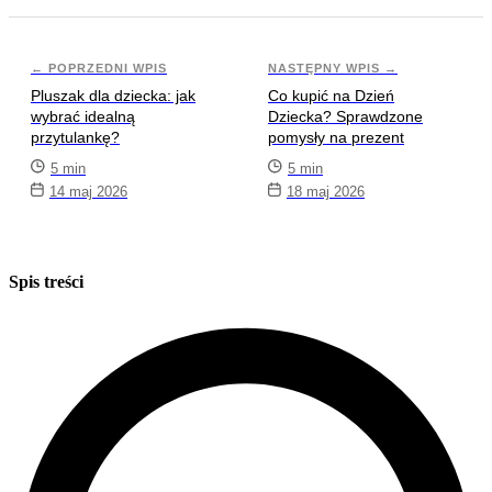
← POPRZEDNI WPIS
NASTĘPNY WPIS →
Pluszak dla dziecka: jak
Co kupić na Dzień
wybrać idealną
Dziecka? Sprawdzone
przytulankę?
pomysły na prezent
5 min
5 min
14 maj 2026
18 maj 2026
Spis treści