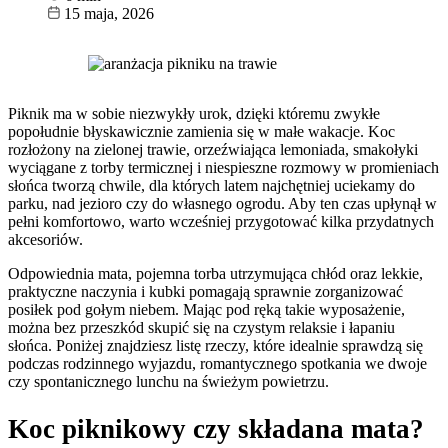
15 maja, 2026
Piknik ma w sobie niezwykły urok, dzięki któremu zwykłe
popołudnie błyskawicznie zamienia się w małe wakacje. Koc
rozłożony na zielonej trawie, orzeźwiająca lemoniada, smakołyki
wyciągane z torby termicznej i niespieszne rozmowy w promieniach
słońca tworzą chwile, dla których latem najchętniej uciekamy do
parku, nad jezioro czy do własnego ogrodu. Aby ten czas upłynął w
pełni komfortowo, warto wcześniej przygotować kilka przydatnych
akcesoriów.
Odpowiednia mata, pojemna torba utrzymująca chłód oraz lekkie,
praktyczne naczynia i kubki pomagają sprawnie zorganizować
posiłek pod gołym niebem. Mając pod ręką takie wyposażenie,
można bez przeszkód skupić się na czystym relaksie i łapaniu
słońca. Poniżej znajdziesz listę rzeczy, które idealnie sprawdzą się
podczas rodzinnego wyjazdu, romantycznego spotkania we dwoje
czy spontanicznego lunchu na świeżym powietrzu.
Koc piknikowy czy składana mata?