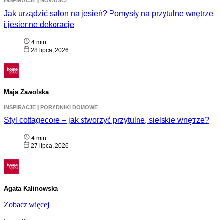
INSPIRACJE
|
NOWOŚCI
Jak urządzić salon na jesień? Pomysły na przytulne wnętrze
i jesienne dekoracje
4 min
28 lipca, 2026
Maja Zawolska
INSPIRACJE
|
PORADNIKI DOMOWE
Styl cottagecore – jak stworzyć przytulne, sielskie wnętrze?
4 min
27 lipca, 2026
Agata Kalinowska
Zobacz więcej