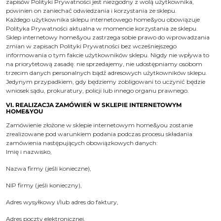
zapisów Polityki Prywatności jest niezgodny z wolą użytkownika,
powinien on zaniechać odwiedzania i korzystania ze sklepu.
Każdego użytkownika sklepu internetowego home&you obowiązuje
Polityka Prywatności aktualna w momencie korzystania ze sklepu.
Sklep internetowy home&you zastrzega sobie prawo do wprowadzania
zmian w zapisach Polityki Prywatności bez wcześniejszego
informowania o tym fakcie użytkowników sklepu. Nigdy nie wpływa to
na priorytetową zasadę: nie sprzedajemy, nie udostępniamy osobom
trzecim danych personalnych bądź adresowych użytkowników sklepu.
Jedynym przypadkiem, gdy będziemy zobligowani to uczynić będzie
wniosek sądu, prokuratury, policji lub innego organu prawnego.
VI. REALIZACJA ZAMÓWIEŃ W SKLEPIE INTERNETOWYM
HOME&YOU
Zamówienie złożone w sklepie internetowym home&you zostanie
zrealizowane pod warunkiem podania podczas procesu składania
zamówienia następujących obowiązkowych danych:
Imię i nazwisko,
Nazwa firmy (jeśli konieczne),
NIP firmy (jeśli konieczny),
Adres wysyłkowy i/lub adres do faktury,
Adres poczty elektronicznej,