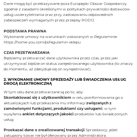
Dane mogą być przekazywane poza Europejski Obszar Gospodarczy
zgodnie z zasadami określonymi w politykach prywatności dostawców
usług uwierzytelniania oraz przy zastosowaniu odpowiednich
zabezpieczeń wymaganych przez przepisy RODO.
PODSTAWA PRAWNA
Wykonanie umowy na warunkach wskazanych w Regulaminie:
https://home-you.com/pl/regulamin-sklepu
CZAS PRZETWARZANIA
Będziemy przetwarzać dane użytkownika przez czas, przez jaki
utrzymywać będzie on status zarejestrowanego użytkownika (to znaczy
do momentu, aż zdecyduje się on wyrejestrować).
2. WYKONANIE UMOWY SPRZEDAŻY LUB ŚWIADCZENIA USŁUG
DROGĄ ELEKTRONICZNĄ
W tym celu dane przetwarzane są po to, aby:
Skontaktować się z użytkownikiem
w celu poinformowania go o
aktualizacjach lub przekazania mu informacji
związanych z
zamówionymi funkcjami, produktami czy usługami
, w tym
wysyłania
ankiet dotyczących jakości
produktów lub świadczonych
usług.
Przekazać dane o zrealizowanej transakcji
Sprzedawcy, jeżeli
zakupiony towar nie był oferowany przez Administratora.