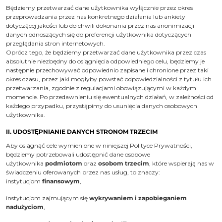
Będziemy przetwarzać dane użytkownika wyłącznie przez okres
przeprowadzania przez nas konkretnego działania lub ankiety
dotyczącej jakości lub do chwili dokonania przez nas anonimizacji
danych odnoszących się do preferencji użytkownika dotyczących
przeglądania stron internetowych.
Oprócz tego, że będziemy przetwarzać dane użytkownika przez czas
absolutnie niezbędny do osiągnięcia odpowiedniego celu, będziemy je
następnie przechowywać odpowiednio zapisane i chronione przez taki
okres czasu, przez jaki mogłyby powstać odpowiedzialności z tytułu ich
przetwarzania, zgodnie z regulacjami obowiązującymi w każdym
momencie. Po przedawnieniu się ewentualnych działań, w zależności od
każdego przypadku, przystąpimy do usunięcia danych osobowych
użytkownika.
II. UDOSTĘPNIANIE DANYCH STRONOM TRZECIM
Aby osiągnąć cele wymienione w niniejszej Polityce Prywatności,
będziemy potrzebowali udostępnić dane osobowe
użytkownika
podmiotom
oraz
osobom trzecim
, które wspierają nas w
świadczeniu oferowanych przez nas usług, to znaczy:
instytucjom
finansowym
,
instytucjom zajmującym się
wykrywaniem i zapobieganiem
nadużyciom
,