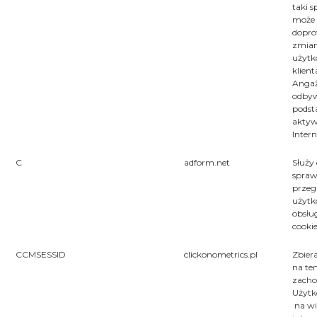
taki s
może
dopro
zmia
użytk
klient
Anga
odbyw
podst
aktyw
Intern
C
adform.net
Służy
spraw
przeg
użytk
obsług
cooki
CCMSESSID
clickonometrics.pl
Zbier
na te
zach
Użyt
na wi