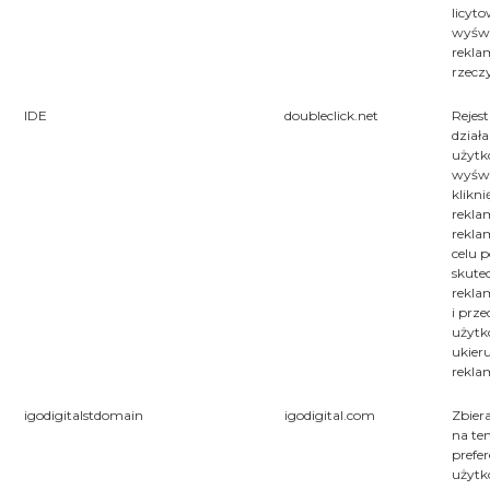
licyt
wyświ
rekla
rzecz
IDE
doubleclick.net
Rejest
działa
użytk
wyświ
klikni
rekla
rekl
celu 
skute
rekla
i prz
użytk
ukie
rekla
igodigitalstdomain
igodigital.com
Zbier
na te
prefer
użytk