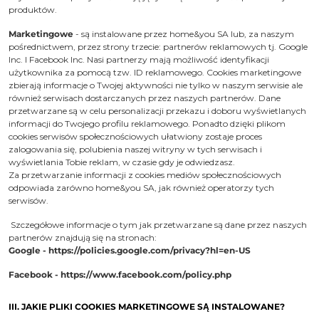
produktów.
Marketingowe
- są instalowane przez home&you SA lub, za naszym
pośrednictwem, przez strony trzecie: partnerów reklamowych tj. Google
Inc. I Facebook Inc. Nasi partnerzy mają możliwość identyfikacji
użytkownika za pomocą tzw. ID reklamowego. Cookies marketingowe
zbierają informacje o Twojej aktywności nie tylko w naszym serwisie ale
również serwisach dostarczanych przez naszych partnerów. Dane
przetwarzane są w celu personalizacji przekazu i doboru wyświetlanych
informacji do Twojego profilu reklamowego. Ponadto dzięki plikom
cookies serwisów społecznościowych ułatwiony zostaje proces
zalogowania się, polubienia naszej witryny w tych serwisach i
wyświetlania Tobie reklam, w czasie gdy je odwiedzasz.
Za przetwarzanie informacji z cookies mediów społecznościowych
odpowiada zarówno home&you SA, jak również operatorzy tych
serwisów.
Szczegółowe informacje o tym jak przetwarzane są dane przez naszych
partnerów znajdują się na stronach:
Google -
https://policies.google.com/privacy?hl=en-US
Facebook -
https://www.facebook.com/policy.php
III. JAKIE PLIKI COOKIES MARKETINGOWE SĄ INSTALOWANE?