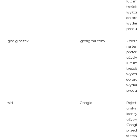
lub in
treści
wyko
do p
wydar
prod
igodigitaltc2
igodigital.com
Zbier
na te
prefer
użytk
lub in
treści
wyko
do p
wydar
prod
ssid
Google
Rejest
unika
identy
używa
Googl
prze
staty