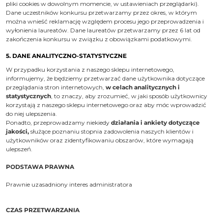
pliki cookies w dowolnym momencie, w ustawieniach przeglądarki).
Dane uczestników konkursu przetwarzamy przez okres, w którym
można wnieść reklamację względem procesu jego przeprowadzenia i
wyłonienia laureatów. Dane laureatów przetwarzamy przez 6 lat od
zakończenia konkursu w związku z obowiązkami podatkowymi.
5. DANE ANALITYCZNO-STATYSTYCZNE
W przypadku korzystania z naszego sklepu internetowego,
informujemy, że będziemy przetwarzać dane użytkownika dotyczące
przeglądania stron internetowych,
w celach analitycznych i
statystycznych
, to znaczy, aby zrozumieć, w jaki sposób użytkownicy
korzystają z naszego sklepu internetowego oraz aby móc wprowadzić
do niej ulepszenia.
Ponadto, przeprowadzamy niekiedy
działania i ankiety dotyczące
jakości,
służące poznaniu stopnia zadowolenia naszych klientów i
użytkowników oraz zidentyfikowaniu obszarów, które wymagają
ulepszeń.
PODSTAWA PRAWNA
Prawnie uzasadniony interes administratora
CZAS PRZETWARZANIA