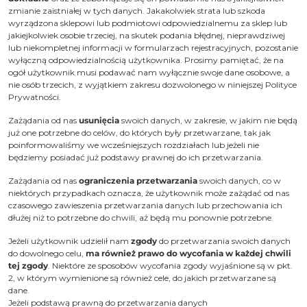
zmianie zaistniałej w tych danych. Jakakolwiek strata lub szkoda
wyrządzona sklepowi lub podmiotowi odpowiedzialnemu za sklep lub
jakiejkolwiek osobie trzeciej, na skutek podania błędnej, nieprawdziwej
lub niekompletnej informacji w formularzach rejestracyjnych, pozostanie
wyłączną odpowiedzialnością użytkownika. Prosimy pamiętać, że na
ogół użytkownik musi podawać nam wyłącznie swoje dane osobowe, a
nie osób trzecich, z wyjątkiem zakresu dozwolonego w niniejszej Polityce
Prywatności.
Zażądania od nas
usunięcia
swoich danych, w zakresie, w jakim nie będą
już one potrzebne do celów, do których były przetwarzane, tak jak
poinformowaliśmy we wcześniejszych rozdziałach lub jeżeli nie
będziemy posiadać już podstawy prawnej do ich przetwarzania.
Zażądania od nas
ograniczenia przetwarzania
swoich danych, co w
niektórych przypadkach oznacza, że użytkownik może zażądać od nas
czasowego zawieszenia przetwarzania danych lub przechowania ich
dłużej niż to potrzebne do chwili, aż będą mu ponownie potrzebne.
Jeżeli użytkownik udzielił nam
zgody
do przetwarzania swoich danych
do dowolnego celu,
ma również prawo do wycofania w każdej chwili
tej zgody
. Niektóre ze sposobów wycofania zgody wyjaśnione są w pkt.
2, w którym wymienione są również cele, do jakich przetwarzane są
dane.
Jeżeli podstawą prawną do przetwarzania danych