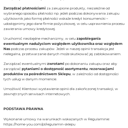
Zarządzać płatnościami
za zakupione produkty, niezależnie od
wybranego sposobu płatności np. jeżeli podczas dokonywania zakupu
użytkownik jako formę płatności wskaże kredyt konsumencki –
udostępnimy jego dane firmie pożyczkowej, w celu usprawnienia procesu
zawierania umowy kredytowej.
Uruchomić niezbędne mechanizmy, w celu
zapobiegania
ewentualnym nadużyciom względem użytkownika oraz względem
Nas
podczas procesu zakupów. Jeżeli w naszej opinii transakcja jest
nielegalna, przetwarzanie danych może skutkować jej zablokowaniem.
Zarządzać ewentualnymi
zwrotami
po dokonaniu zakupu oraz aby
zarządzać
pytaniami o dostępność asortymentu
,
rezerwacjami
produktów za pośrednictwem Sklepu
, w zależności od dostępności
tych usług w danym momencie.
Umożliwić Klientowi wystawienie opinii dla zakończonej transakcji, w
zewnętrznych serwisach internetowych.
PODSTAWA PRAWNA
Wykonanie umowy na warunkach wskazanych w Regulaminie:
https://home-you.com/pl/regulamin-sklepu