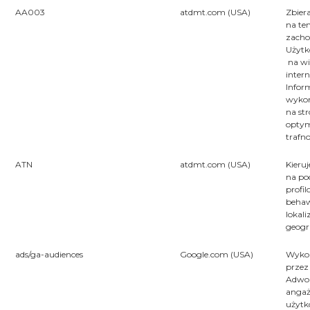
AA003
atdmt.com (USA)
Zbier
na te
zach
Użyt
na wi
inter
Inform
wyko
na str
optym
trafno
ATN
atdmt.com (USA)
Kieru
na po
profi
behaw
lokali
geogra
ads/ga-audiences
Google.com (USA)
Wyko
przez
Adwor
anga
użytk