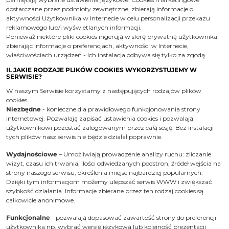
dostarczane przez podmioty zewnętrzne, zbierają informacje o
aktywności Użytkownika w Internecie w celu personalizacji przekazu
reklamowego lub/i wyświetlanych informacji.
Ponieważ niektóre pliki cookies ingerują w sferę prywatną użytkownika
zbierając informacje o preferencjach, aktywności w Internecie,
właściwościach urządzeń - ich instalacja odbywa się tylko za zgodą.
II. JAKIE RODZAJE PLIKÓW COOKIES WYKORZYSTUJEMY W
SERWISIE?
W naszym Serwisie korzystamy z następujących rodzajów plików
cookies.
Niezbędne
- konieczne dla prawidłowego funkcjonowania strony
internetowej. Pozwalają zapisać ustawienia cookies i pozwalają
użytkownikowi pozostać zalogowanym przez całą sesję. Bez instalacji
tych plików nasz serwis nie będzie działał poprawnie.
Wydajnościowe
– Umożliwiają prowadzenie analizy ruchu: zliczanie
wizyt, czasu ich trwania, ilości odwiedzanych podstron, źródeł wejścia na
strony naszego serwisu, określenia miejsc najbardziej popularnych.
Dzięki tym informacjom możemy ulepszać serwis WWW i zwiększać
szybkość działania. Informacje zbierane przez ten rodzaj cookies są
całkowicie anonimowe.
Funkcjonalne
- pozwalają dopasować zawartość strony do preferencji
użytkownika np. wybrać wersję językową lub kolejność prezentacji