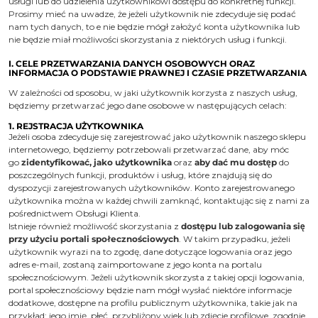
usługi lub do udzielenia użytkownikowi dostępu do konkretnej funkcji.
Prosimy mieć na uwadze, że jeżeli użytkownik nie zdecyduje się podać
nam tych danych, to e nie będzie mógł założyć konta użytkownika lub
nie będzie miał możliwości skorzystania z niektórych usług i funkcji.
I. CELE PRZETWARZANIA DANYCH OSOBOWYCH ORAZ
INFORMACJA O PODSTAWIE PRAWNEJ I CZASIE PRZETWARZANIA
W zależności od sposobu, w jaki użytkownik korzysta z naszych usług,
będziemy przetwarzać jego dane osobowe w następujących celach:
1. REJSTRACJA UŻYTKOWNIKA
Jeżeli osoba zdecyduje się zarejestrować jako użytkownik naszego sklepu
internetowego, będziemy potrzebowali przetwarzać dane, aby móc
go
zidentyfikować, jako użytkownika
oraz
aby dać mu dostęp
do
poszczególnych funkcji, produktów i usług, które znajdują się do
dyspozycji zarejestrowanych użytkowników. Konto zarejestrowanego
użytkownika można w każdej chwili zamknąć, kontaktując się z nami za
pośrednictwem Obsługi Klienta.
Istnieje również możliwość skorzystania z
dostępu lub zalogowania się
przy użyciu portali społecznościowych
. W takim przypadku, jeżeli
użytkownik wyrazi na to zgodę, dane dotyczące logowania oraz jego
adres e-mail, zostaną zaimportowane z jego konta na portalu
społecznościowym. Jeżeli użytkownik skorzysta z takiej opcji logowania,
portal społecznościowy będzie nam mógł wysłać niektóre informacje
dodatkowe, dostępne na profilu publicznym użytkownika, takie jak na
przykład: jego imię, płeć, przybliżony wiek lub zdjęcie profilowe, zgodnie