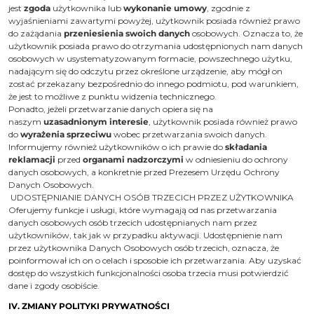
jest
zgoda
użytkownika lub
wykonanie umowy
, zgodnie z
wyjaśnieniami zawartymi powyżej, użytkownik posiada również prawo
do zażądania
przeniesienia swoich danych
osobowych. Oznacza to, że
użytkownik posiada prawo do otrzymania udostępnionych nam danych
osobowych w usystematyzowanym formacie, powszechnego użytku,
nadającym się do odczytu przez określone urządzenie, aby mógł on
zostać przekazany bezpośrednio do innego podmiotu, pod warunkiem,
że jest to możliwe z punktu widzenia technicznego.
Ponadto, jeżeli przetwarzanie danych opiera się na
naszym
uzasadnionym interesie
, użytkownik posiada również prawo
do
wyrażenia sprzeciwu
wobec przetwarzania swoich danych.
Informujemy również użytkowników o ich prawie do
składania
reklamacji
przed
organami nadzorczymi
w odniesieniu do ochrony
danych osobowych, a konkretnie przed Prezesem Urzędu Ochrony
Danych Osobowych.
UDOSTĘPNIANIE DANYCH OSÓB TRZECICH PRZEZ UŻYTKOWNIKA
Oferujemy funkcje i usługi, które wymagają od nas przetwarzania
danych osobowych osób trzecich udostępnianych nam przez
użytkowników, tak jak w przypadku aktywacji. Udostępnienie nam
przez użytkownika Danych Osobowych osób trzecich, oznacza, że
poinformował ich on o celach i sposobie ich przetwarzania. Aby uzyskać
dostęp do wszystkich funkcjonalności osoba trzecia musi potwierdzić
dane i zgody osobiście.
IV. ZMIANY POLITYKI PRYWATNOŚCI