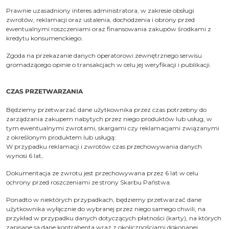
Prawnie uzasadniony interes administratora, w zakresie obsługi
zwrotów, reklamacji oraz ustalenia, dochodzenia i obrony przed
ewentualnymi roszczeniami oraz finansowania zakupów środkami z
kredytu konsumenckiego.
Zgoda na przekazanie danych operatorowi zewnętrznego serwisu
gromadzącego opinie o transakcjach w celu jej weryfikacji i publikacji.
CZAS PRZETWARZANIA
Będziemy przetwarzać dane użytkownika przez czas potrzebny do
zarządzania zakupem nabytych przez niego produktów lub usług, w
tym ewentualnymi zwrotami, skargami czy reklamacjami związanymi
z określonym produktem lub usługą:
W przypadku reklamacji i zwrotów czas przechowywania danych
wynosi 6 lat,
Dokumentacja ze zwrotu jest przechowywana przez 6 lat w celu
ochrony przed roszczeniami ze strony Skarbu Państwa.
Ponadto w niektórych przypadkach, będziemy przetwarzać dane
użytkownika wyłącznie do wybranej przez niego samego chwili, na
przykład w przypadku danych dotyczących płatności (karty), na których
zapisane są dane kontrahenta wraz z okolicznościami dokonanej