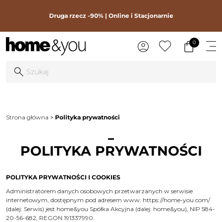
Druga rzecz -90% | Online i Stacjonarnie
0
Strona główna
Polityka prywatności
POLITYKA PRYWATNOŚCI
POLITYKA PRYWATNOŚCI I COOKIES
Administratorem danych osobowych przetwarzanych w serwisie
internetowym, dostępnym pod adresem www:
https://home-you.com/
(dalej: Serwis) jest home&you Spółka Akcyjna (dalej: home&you), NIP 584-
20-56-682, REGON 191337990.