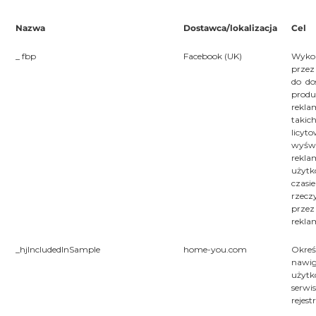
Nazwa
Dostawca/lokalizacja
Cel
_ fbp
Facebook (UK)
Wyko
przez
do do
prod
rekl
takich
licyt
wyświ
rekla
użytk
czasie
rzecz
przez
rekl
_hjIncludedInSample
home-you.com
Okreś
nawig
użytk
serwis
rejes