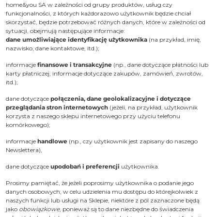
home&you SA w zależności od grupy produktów, usług czy
funkcjonalności, z których każdorazowo użytkownik będzie chciał
skorzystać, będzie potrzebować różnych danych, które w zależności od
sytuacji, obejmują następujące informacje:
dane umożliwiające identyfikację użytkownika
(na przykład, imię,
nazwisko, dane kontaktowe, itd.);
informacje
finansowe i transakcyjne
(np., dane dotyczące płatności lub
karty płatniczej, informacje dotyczące zakupów, zamówień, zwrotów,
itd.);
dane dotyczące
połączenia, dane geolokalizacyjne i dotyczące
przeglądania stron internetowych
(jeżeli, na przykład, użytkownik
korzysta z naszego sklepu internetowego przy użyciu telefonu
komórkowego);
informacje
handlowe
(np., czy użytkownik jest zapisany do naszego
Newslettera),
dane dotyczące
upodobań i preferencji
użytkownika.
Prosimy pamiętać, że jeżeli poprosimy użytkownika o podanie jego
danych osobowych, w celu udzielenia mu dostępu do którejkolwiek z
naszych funkcji lub usługi na Sklepie, niektóre z pól zaznaczone będą
jako
obowiązkowe
, ponieważ są to dane niezbędne do świadczenia