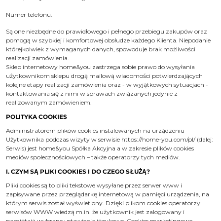
Numer telefonu.
Są one niezbędne do prawidłowego i pełnego przebiegu zakupów oraz
pomogą w szybkiej i komfortowej obsłudze każdego Klienta. Niepodanie
którejkolwiek z wymaganych danych, spowoduje brak możliwości
realizacji zamówienia.
Sklep internetowy home&you zastrzega sobie prawo do wysyłania
użytkownikom sklepu drogą mailową wiadomości potwierdzających
kolejne etapy realizacji zamówienia oraz - w wyjątkowych sytuacjach -
kontaktowania się z nimi w sprawach związanych jedynie z
realizowanym zamówieniem.
POLITYKA COOKIES
Administratorem plików cookies instalowanych na urządzeniu
Użytkownika podczas wizyty w serwisie
https://home-you.com/pl/
(dalej:
Serwis) jest home&you Spółka Akcyjna a w zakresie plików cookies
mediów społecznościowych – także operatorzy tych mediów.
I. CZYM SĄ PLIKI COOKIES I DO CZEGO SŁUŻĄ?
Pliki cookies są to pliki tekstowe wysyłane przez serwer www i
zapisywane przez przeglądarkę internetową w pamięci urządzenia, na
którym serwis został wyświetlony. Dzięki plikom cookies operatorzy
serwisów WWW wiedzą m.in. że użytkownik jest zalogowany i
pamiętają wybrane ustawienia językowe. Cookies marketingowe