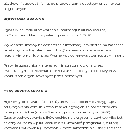
użytkownik upoważnia nas do przetwarzania udostępnionych przez
niego danych.
PODSTAWA PRAWNA
Zgoda w zakresie przetwarzania informacji z plików cookies,
profilowania reklam i wysyłania powiadomień
push
Wykonanie umowy na dostarczenie informacji newsletter, na zasadach
określonych w Regulaminie:
https://home-you.com/newsletter-
regulamin-email
lub
https://home-you.com/newsletter-regulamin-sms
Prawnie uzasadniony interes administratora: obrona przed
ewentualnymi roszczeniami, przetwarzanie danych osobowych w
konkursach organizowanych przez home&you.
CZAS PRZETWARZANIA
Będziemy przetwarzać dane użytkownika dopóki nie zrezygnuje z
otrzymywania komunikatów marketingowych za pośrednictwem
danego narzędzia (np. SMS, e-mail, powiadomienia typu
push
).
Czas przechowywania plików cookies na urządzeniu Użytkownika jest
zależny od rodzaju pliku cookies oraz ustawień przeglądarki, z której
korzysta użytkownik (użytkownik może samodzielnie usnąć zapisane