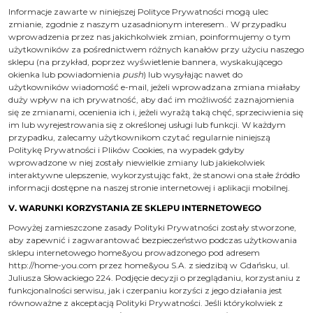
Informacje zawarte w niniejszej Polityce Prywatności mogą ulec
zmianie, zgodnie z naszym uzasadnionym interesem.. W przypadku
wprowadzenia przez nas jakichkolwiek zmian, poinformujemy o tym
użytkowników za pośrednictwem różnych kanałów przy użyciu naszego
sklepu (na przykład, poprzez wyświetlenie bannera, wyskakującego
okienka lub powiadomienia
push
) lub wysyłając nawet do
użytkowników wiadomość e-mail, jeżeli wprowadzana zmiana miałaby
duży wpływ na ich prywatność, aby dać im możliwość zaznajomienia
się ze zmianami, ocenienia ich i, jeżeli wyrażą taką chęć, sprzeciwienia się
im lub wyrejestrowania się z określonej usługi lub funkcji. W każdym
przypadku, zalecamy użytkownikom czytać regularnie niniejszą
Politykę Prywatności i Plików Cookies, na wypadek gdyby
wprowadzone w niej zostały niewielkie zmiany lub jakiekolwiek
interaktywne ulepszenie, wykorzystując fakt, że stanowi ona stałe źródło
informacji dostępne na naszej stronie internetowej i aplikacji mobilnej.
V. WARUNKI KORZYSTANIA ZE SKLEPU INTERNETOWEGO
Powyżej zamieszczone zasady Polityki Prywatności zostały stworzone,
aby zapewnić i zagwarantować bezpieczeństwo podczas użytkowania
sklepu internetowego home&you prowadzonego pod adresem
http://home-you.com przez home&you S.A. z siedzibą w Gdańsku, ul.
Juliusza Słowackiego 224. Podjęcie decyzji o przeglądaniu, korzystaniu z
funkcjonalności serwisu, jak i czerpaniu korzyści z jego działania jest
równoważne z akceptacją Polityki Prywatności. Jeśli którykolwiek z