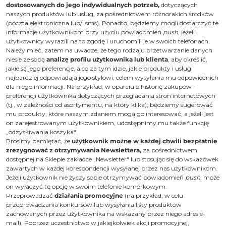
dostosowanych do jego indywidualnych potrzeb,
dotyczących
naszych produktów lub usług, za pośrednictwem różnorakich środków
(poczta elektroniczna lub/i sms). Ponadto, będziemy mogli dostarczyć te
informacje użytkownikom przy użyciu powiadomień
push
, jeżeli
użytkownicy wyrazili na to zgodę i uruchomili je w swoich telefonach
.
Należy mieć, zatem na uwadze, że tego rodzaju przetwarzanie danych
niesie ze sobą
analizę profilu użytkownika lub klienta
, aby określić,
jakie są jego preferencje, a co za tym idzie, jakie produkty i usługi
najbardziej odpowiadają jego stylowi, celem wysyłania mu odpowiednich
dla niego informacji. Na przykład, w oparciu o historię zakupów i
preferencji użytkownika dotyczących przeglądania stron internetowych
(tj., w zależności od asortymentu, na który klika), będziemy sugerować
mu produkty, które naszym zdaniem mogą go interesować, a jeżeli jest
on zarejestrowanym użytkownikiem, udostępnimy mu także funkcję
„odzyskiwania koszyka“.
Prosimy pamiętać, że
użytkownik możne w każdej chwili bezpłatnie
zrezygnować z otrzymywania Newslettera,
za pośrednictwem
dostępnej na Sklepie zakładce „Newsletter“ lub stosując się do wskazówek
zawartych w każdej korespondencji wysyłanej przez nas użytkownikom.
Jeżeli użytkownik nie życzy sobie otrzymywać powiadomień
push
, może
on wyłączyć tę opcję w swoim telefonie komórkowym.
Przeprowadzać
działania promocyjne
(na przykład, w celu
przeprowadzania konkursów lub wysyłania listy produktów
zachowanych przez użytkownika na wskazany przez niego adres e-
mail). Poprzez uczestnictwo w jakiejkolwiek akcji promocyjnej,