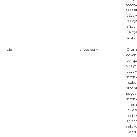
dotyc
sposo
użytk
korzy
z You
różny
witry
uid
criteo.com
Groma
odwie
związ
wizyt
użytk
stroni
liczba
średni
spędz
stroni
intern
jakie 
zosta
załad
celu 
ukie