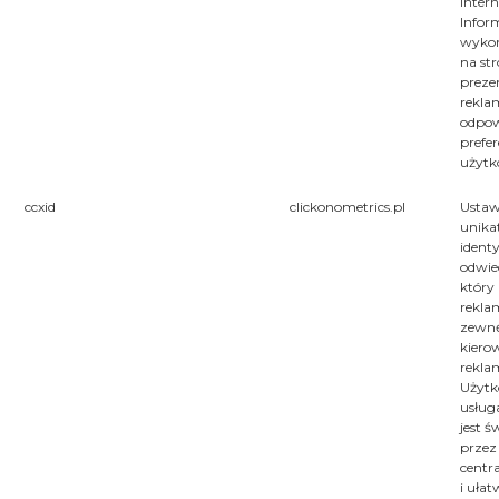
inter
Inform
wyko
na str
prezen
rekla
odpow
prefe
użytk
ccxid
clickonometrics.pl
Ustaw
unika
identy
odwie
który
rekl
zewn
kiero
rekla
Użytk
usług
jest 
przez
centr
i ułat