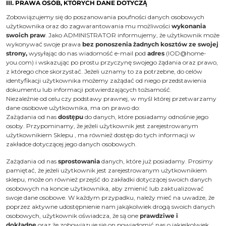
III. PRAWA OSÓB, KTÓRYCH DANE DOTYCZĄ
Zobowiązujemy się do poszanowania poufności danych osobowych
użytkownika oraz do zagwarantowania mu możliwości
wykonania
swoich praw
. Jako ADMINISTRATOR informujemy, że użytkownik może
wykonywać swoje prawa
bez ponoszenia żadnych kosztów ze swojej
strony,
wysyłając do nas wiadomość e-mail pod
adres
(IOD@home-
you.com) i wskazując po prostu przyczynę swojego żądania oraz prawo,
z którego chce skorzystać. Jeżeli uznamy to za potrzebne, do celów
identyfikacji użytkownika możemy zażądać od niego przedstawienia
dokumentu lub informacji potwierdzających tożsamość.
Niezależnie od celu czy podstawy prawnej, w myśl której przetwarzamy
dane osobowe użytkownika, ma on prawo do:
Zażądania od nas
dostępu
do danych, które posiadamy odnośnie jego
osoby. Przypominamy, że jeżeli użytkownik jest zarejestrowanym
użytkownikiem Sklepu , ma również dostęp do tych informacji w
zakładce dotyczącej jego danych osobowych.
Zażądania od nas
sprostowania
danych, które już posiadamy. Prosimy
pamiętać, że jeżeli użytkownik jest zarejestrowanym użytkownikiem
sklepu, może on również przejść do zakładki dotyczącej swoich danych
osobowych na koncie użytkownika, aby zmienić lub zaktualizować
swoje dane osobowe. W każdym przypadku, należy mieć na uwadze, że
poprzez aktywne udostępnienie nam jakąkolwiek drogą swoich danych
osobowych, użytkownik oświadcza, że są one
prawdziwe i
dokładne
oraz że zobowiązuje się on powiadomić nas o jakiejkolwiek