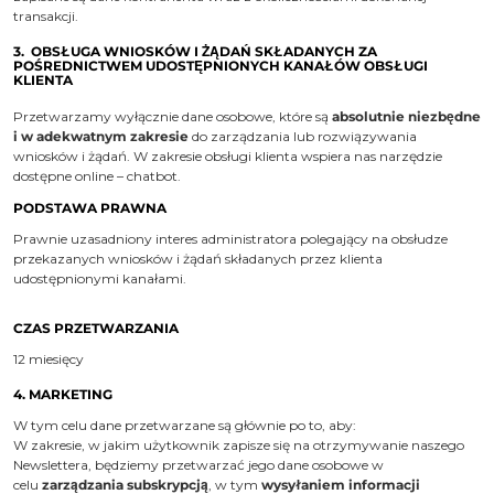
transakcji.
3. OBSŁUGA WNIOSKÓW I ŻĄDAŃ SKŁADANYCH ZA
POŚREDNICTWEM UDOSTĘPNIONYCH KANAŁÓW OBSŁUGI
KLIENTA
Przetwarzamy wyłącznie dane osobowe, które są
absolutnie niezbędne
i w adekwatnym zakresie
do zarządzania lub rozwiązywania
wniosków i żądań. W zakresie obsługi klienta wspiera nas narzędzie
dostępne online – chatbot.
PODSTAWA PRAWNA
Prawnie uzasadniony interes administratora polegający na obsłudze
przekazanych wniosków i żądań składanych przez klienta
udostępnionymi kanałami.
CZAS PRZETWARZANIA
12 miesięcy
4. MARKETING
W tym celu dane przetwarzane są głównie po to, aby:
W zakresie, w jakim użytkownik zapisze się na otrzymywanie naszego
Newslettera, będziemy przetwarzać jego dane osobowe w
celu
zarządzania subskrypcją
, w tym
wysyłaniem informacji