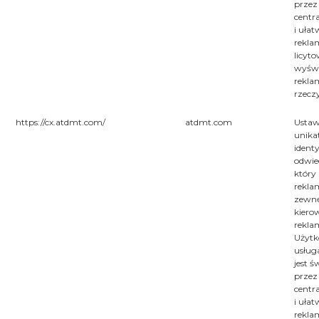
przez
centr
i ułat
rekl
licyt
wyświ
rekla
rzecz
https://cx.atdmt.com/
atdmt.com
Ustaw
unika
identy
odwie
który
rekl
zewn
kiero
rekla
Użytk
usług
jest 
przez
centr
i ułat
rekl