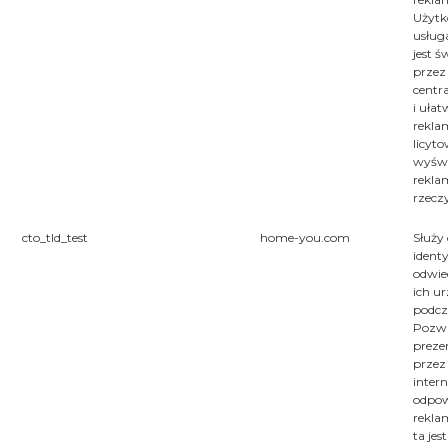
Użytk
usług
jest 
przez
centr
i ułat
rekl
licyt
wyświ
rekla
rzecz
cto_tld_test
home-you.com
Służy
identy
odwie
ich u
podcz
Pozwa
preze
przez
inter
odpow
rekla
ta je