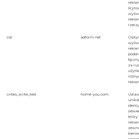
rekl
licyt
wyświ
rekla
rzecz
cid
adform.net
Optym
wyświ
rekla
podst
łączn
za ru
użytk
różny
rekla
criteo_write_test
home-you.com
Ustaw
unika
identy
odwie
który
rekl
zewn
kiero
rekla