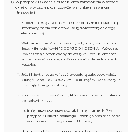
W przypadku składania przez Klienta zamówienia w sposób
określony w ust. 4 pkt iii powyżej warunkiem zawarcia
Umowy jest:
Zapoznanie się z Regulaminem Sklepu Online i Klauzulą
informacyjna dla odbiorców usług świadczonych drogą
elektroniczną.
Wybranie przez Klienta Towaru, w tym wybór rozmiaru i
ilości, kliknięcie ikonki "DODAJ DO KOSZYKA". Wówczas
Towar zostaje przeniesiony do koszyka. Jeżeli Klient chce
kontynuować zakupy, może dodawać kolejne Towary do
koszyka.
Jeżeli Klient chce zakończyć procedurę zakupów, należy
kliknąć ikonę "DO KOSZYKA" lub kliknąć w ikonę koszyka
znajdującą na górze strony.
Klient powinien podać dane, które zawarto w Formularzu
transakcyjnym, tj.
imię, nazwisko nazwisko lub firmę i numer NIP w
przypadku Klienta będącego Przedsiębiorcą oraz adres -
w celu zawarcia i wykonania Umowy,
numer telefonu - na potrzeby kontaktu z Klientem przy