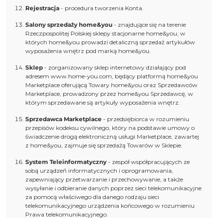
Rejestracja
- procedura tworzenia Konta.
Salony sprzedaży home&you
- znajdujące się na terenie
Rzeczpospolitej Polskiej sklepy stacjonarne home&you, w
których home&you prowadzi detaliczną sprzedaż artykułów
wyposażenia wnętrz pod marką home&you.
Sklep
- zorganizowany sklep internetowy działający pod
adresem www.home-you.com, będący platformą home&you
Marketplace oferującą Towary home&you oraz Sprzedawców
Marketplace, prowadzony przez home&you Sprzedawcę, w
którym sprzedawane są artykuły wyposażenia wnętrz.
Sprzedawca Marketplace
- przedsiębiorca w rozumieniu
przepisów kodeksu cywilnego, który na podstawie umowy o
świadczenie drogą elektroniczną usługi Marketplace, zawartej
z home&you, zajmuje się sprzedażą Towarów w Sklepie.
System Teleinformatyczny
- zespół współpracujących ze
sobą urządzeń informatycznych i oprogramowania,
zapewniający przetwarzanie i przechowywanie, a także
wysyłanie i odbieranie danych poprzez sieci telekomunikacyjne
za pomocą właściwego dla danego rodzaju sieci
telekomunikacyjnego urządzenia końcowego w rozumieniu
Prawa telekomunikacyjnego.