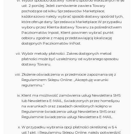
Wybór sposobu dostawy Towaru spośród wskazanych w §6
ust. 2 poniżej. Jeżeli zamówienie zawiera Towary
pochodzące od kilku Sprzedawców Marketplace,
każdorazowo należy wybrać sposób dostawy spośród tych,
które oferuje dany Sprzedawca Marketplace.W przypadku
wyboru przez Klienta dostawy Towaru za pośrednictwem
Paczkomatów Inpost, Klient powinien wybrać punkt
odbioru zgodnie z mapą przedstawiającą lokalizację
dostępnych Paczkomatów InPost.
Wybór metody płatności. Zakres dostępnych metod
płatności może być uzależniony od wybranego sposobu
dostawy Towaru.
Złożenie oświadczenia w przedmiocie zapoznania się z
Regulaminem Sklepu Online: „Akceptuję warunki
regulaminu.”
Klient ma możliwość zamówienia usług Newslettera SMS
lub Newslettera E-MAIL, świadczonych przez home&you
na warunkach oraz zasadach określonych kolejno w
Regulaminie świadczenia usługi Newslettera SMS oraz
Regulaminie świadczenia usługi Newslettera E-MAIL.
W przypadku wybrania opcji płatności określonej w § 4
ust.1 pkt. i Regulaminu Sklepu Online, należy potwierdzić