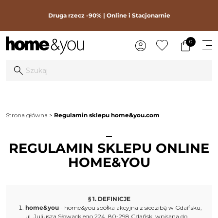
Druga rzecz -90% | Online i Stacjonarnie
0
Strona główna
Regulamin sklepu home&you.com
REGULAMIN SKLEPU ONLINE
HOME&YOU
§ 1. DEFINICJE
home&you
- home&you spółka akcyjna z siedzibą w Gdańsku,
ul. Juliusza Słowackiego 224, 80-298 Gdańsk, wpisana do