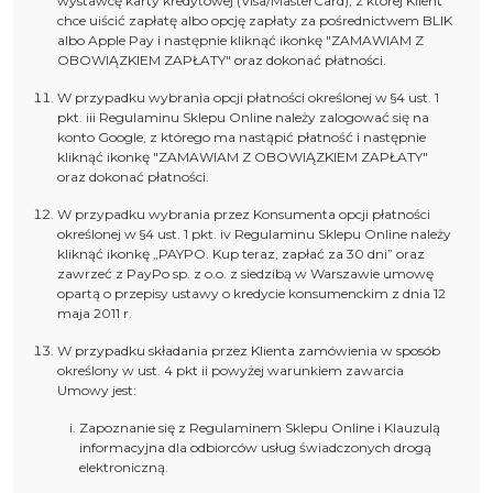
wystawcę karty kredytowej (Visa/MasterCard), z której Klient
chce uiścić zapłatę albo opcję zapłaty za pośrednictwem BLIK
albo Apple Pay i następnie kliknąć ikonkę "ZAMAWIAM Z
OBOWIĄZKIEM ZAPŁATY" oraz dokonać płatności.
W przypadku wybrania opcji płatności określonej w §4 ust. 1
pkt. iii Regulaminu Sklepu Online należy zalogować się na
konto Google, z którego ma nastąpić płatność i następnie
kliknąć ikonkę "ZAMAWIAM Z OBOWIĄZKIEM ZAPŁATY"
oraz dokonać płatności.
W przypadku wybrania przez Konsumenta opcji płatności
określonej w §4 ust. 1 pkt. iv Regulaminu Sklepu Online należy
kliknąć ikonkę „PAYPO. Kup teraz, zapłać za 30 dni” oraz
zawrzeć z PayPo sp. z o.o. z siedzibą w Warszawie umowę
opartą o przepisy ustawy o kredycie konsumenckim z dnia 12
maja 2011 r.
W przypadku składania przez Klienta zamówienia w sposób
określony w ust. 4 pkt ii powyżej warunkiem zawarcia
Umowy jest:
Zapoznanie się z Regulaminem Sklepu Online i Klauzulą
informacyjna dla odbiorców usług świadczonych drogą
elektroniczną.