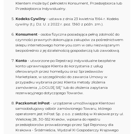
Klientem może być pełnoletni Konsument, Przedsiębiorca lub
Przedsiębiorca Indywidualny.
Kodeks Cywilny
- ustawa z dnia 23 kwietnia 1964 r. Kodeks
cywilny (t.j. Dz. U. z 2022 r. poz. 1360 z późn. zm.).
Konsument
- osoba fizyczna posiadająca pełną zdolność do
czynności prawnych dokonująca zakupów za pośrednictwem
sklepu internetowego home-you.com w celu niezwiązanym
bezpośrednio z jej działalnością gospodarczą lub zawodową.
Konto
- utworzone po Rejestracji indywidualne bezpłatne
konto uprawniające Klienta do korzystania z usług
oferowanych przez home&you oraz Sprzedawców
Marketplace, w szczególności do zawarcia Umowy w
przypadku wybrania przez Klienta metody złożenia
zamówienia „LOGUJĘ SIĘ” lub do złożenia zapytania
rezerwacyjnego dotyczącego Towarów.
Paczkomat InPost
- urządzenie umożliwiające Klientowi
samoobsługowy odbiór zamówionego Towaru, którego
operatorem jest InPost Sp. z o.o. z siedzibą w Krakowie przy ul.
Wielickiej 28, 30-552 Kraków, wpisana do rejestru
przedsiębiorców prowadzonego przez Sąd Rejonowy dla
Krakowa - Śródmieścia, Wydział XI Gospodarczy Krajowego