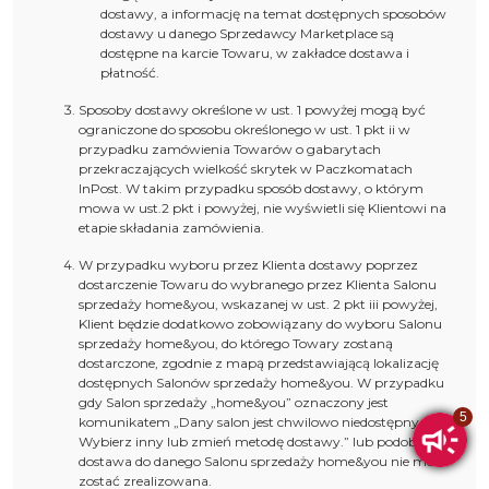
dostawy, a informację na temat dostępnych sposobów
dostawy u danego Sprzedawcy Marketplace są
dostępne na karcie Towaru, w zakładce dostawa i
płatność.
Sposoby dostawy określone w ust. 1 powyżej mogą być
ograniczone do sposobu określonego w ust. 1 pkt ii w
przypadku zamówienia Towarów o gabarytach
przekraczających wielkość skrytek w Paczkomatach
InPost. W takim przypadku sposób dostawy, o którym
mowa w ust.2 pkt i powyżej, nie wyświetli się Klientowi na
etapie składania zamówienia.
W przypadku wyboru przez Klienta dostawy poprzez
dostarczenie Towaru do wybranego przez Klienta Salonu
sprzedaży home&you, wskazanej w ust. 2 pkt iii powyżej,
Klient będzie dodatkowo zobowiązany do wyboru Salonu
sprzedaży home&you, do którego Towary zostaną
dostarczone, zgodnie z mapą przedstawiającą lokalizację
dostępnych Salonów sprzedaży home&you. W przypadku
gdy Salon sprzedaży „home&you” oznaczony jest
komunikatem „Dany salon jest chwilowo niedostępny.
Wybierz inny lub zmień metodę dostawy.” lub podobne
dostawa do danego Salonu sprzedaży home&you nie może
zostać zrealizowana.