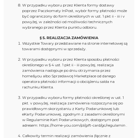
W przypadku wyboru przez Klienta formy dostawy
poprzez Paczkomaty InPost, wybór formy płatności może
być ograniczony do form określonych w ust. 1 pkt ii - iii i v
powyżej, w zależności od możliwości technicznych
wybranego przez Klienta punktu odbioru.
§ 5. REALIZACJA ZAMÓWIENIA
Wszystkie Towary przedstawiane na stronie internetowej są
towarami dostępnymi w sprzedaży.
W przypadku wyboru przez Klienta sposobu płatności
określonego w § 4 ust. 1 pkt ii - iii powyżej, realizacja
zamówienia następuje po dniu otrzymania przez
home&you albo Sprzedawcę Marketplace od danego
operatora płatności informacji o obciążeniu salda na
rachunku Klienta.
W przypadku wyboru formy płatności określonej w ust. 1
pkt. v powyżej, realizacja zamówienia rozpoczyna się po
prawidłowym skorzystaniu z Karty Podarunkowej lub
eKarty Podarunkowej, zgodnym z zasadami określonymi
w Regulaminie Kart Podarunkowych, dostępnym pod
adresem: https://home-you.com/pl/gift-card/gc/regulamin .
Całkowity termin realizacji zamówienia (łącznie z