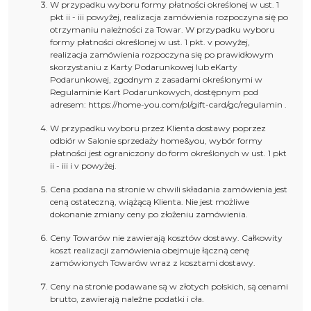
W przypadku wyboru formy płatności określonej w ust. 1
pkt ii - iii powyżej, realizacja zamówienia rozpoczyna się po
otrzymaniu należności za Towar. W przypadku wyboru
formy płatności określonej w ust. 1 pkt. v powyżej,
realizacja zamówienia rozpoczyna się po prawidłowym
skorzystaniu z Karty Podarunkowej lub eKarty
Podarunkowej, zgodnym z zasadami określonymi w
Regulaminie Kart Podarunkowych, dostępnym pod
adresem: https://home-you.com/pl/gift-card/gc/regulamin .
W przypadku wyboru przez Klienta dostawy poprzez
odbiór w Salonie sprzedaży home&you, wybór formy
płatności jest ograniczony do form określonych w ust. 1 pkt
ii - iii i v powyżej.
Cena podana na stronie w chwili składania zamówienia jest
ceną ostateczną, wiążącą Klienta. Nie jest możliwe
dokonanie zmiany ceny po złożeniu zamówienia.
Ceny Towarów nie zawierają kosztów dostawy. Całkowity
koszt realizacji zamówienia obejmuje łączną cenę
zamówionych Towarów wraz z kosztami dostawy.
Ceny na stronie podawane są w złotych polskich, są cenami
brutto, zawierają należne podatki i cła.