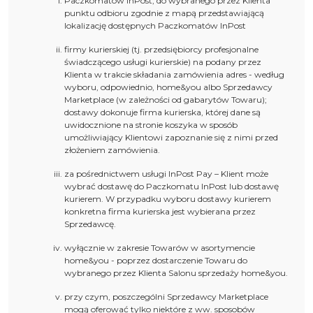
Paczkomatów InPost, do wybranego przez Klienta
punktu odbioru zgodnie z mapą przedstawiającą
lokalizację dostępnych Paczkomatów InPost
firmy kurierskiej (tj. przedsiębiorcy profesjonalne
świadczącego usługi kurierskie) na podany przez
Klienta w trakcie składania zamówienia adres - według
wyboru, odpowiednio, home&you albo Sprzedawcy
Marketplace (w zależności od gabarytów Towaru);
dostawy dokonuje firma kurierska, której dane są
uwidocznione na stronie koszyka w sposób
umożliwiający Klientowi zapoznanie się z nimi przed
złożeniem zamówienia.
za pośrednictwem usługi InPost Pay – Klient może
wybrać dostawę do Paczkomatu InPost lub dostawę
kurierem. W przypadku wyboru dostawy kurierem
konkretna firma kurierska jest wybierana przez
Sprzedawcę.
wyłącznie w zakresie Towarów w asortymencie
home&you - poprzez dostarczenie Towaru do
wybranego przez Klienta Salonu sprzedaży home&you.
przy czym, poszczególni Sprzedawcy Marketplace
mogą oferować tylko niektóre z ww. sposobów