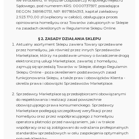
we Wrocławiu, VI Wydział Gospodarczy Krajowego Rejestru
Sądowego, pod numerem KRS: 0000737597, posiadająca
REGON: 369980751, NIP: 8971854393, kapitał zakładowy
2.923.170,00 zł (wpłacony w całości), obsługująca proces
opiniowania home&you oraz Towarów zakupionych w Sklepie
na zasadach określonych w Regulaminie Sklepu Online.
§ 2. ZASADY DZIAŁANIA SKLEPU
Aktualny asortyment Sklepu zawiera Towary sprzedawane
przez home&you, jak również przez innych Sprzedawców
Marketplace, którzy na podstawie umowy o świadczenie drogą
elektroniczną usługi Marketplace, zawartej z home&you,
zajmują się sprzedażą Towarów w Sklepie, dlatego Regulamin
Sklepu Online - poza określeniem podstawowych zasad
funkcjonowania Sklepu, a także praw i obowiązków Klienta -
określa prawa i obowiązki Sprzedawców Marketplace.
Sprzedawcy Marketplace są przedsiębiorcami obowiązanymi
do respektowania i realizacji zasad powszechnie
obowiązującego prawa konsumenckiego. Sprzedawcy
Marketplace podlegają szczegółowej weryfikacji przez
home&you oraz przez współpracującego z home&you
operatora płatności przed nawiązaniem, jak i w trakcie
współpracy oraz są zobligowani do wdrażania profesjonalnych
standardów sprzedażowych w celu zaspokojenia optymalnych
potrzeb Klientów.