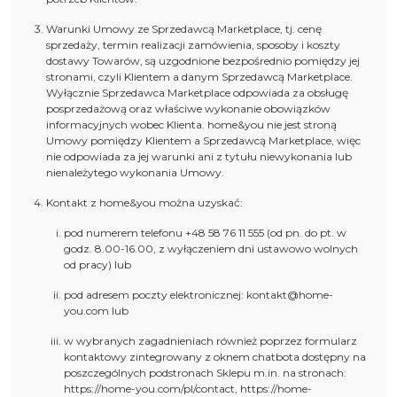
Warunki Umowy ze Sprzedawcą Marketplace, tj. cenę
sprzedaży, termin realizacji zamówienia, sposoby i koszty
dostawy Towarów, są uzgodnione bezpośrednio pomiędzy jej
stronami, czyli Klientem a danym Sprzedawcą Marketplace.
Wyłącznie Sprzedawca Marketplace odpowiada za obsługę
posprzedażową oraz właściwe wykonanie obowiązków
informacyjnych wobec Klienta. home&you nie jest stroną
Umowy pomiędzy Klientem a Sprzedawcą Marketplace, więc
nie odpowiada za jej warunki ani z tytułu niewykonania lub
nienależytego wykonania Umowy.
Kontakt z home&you można uzyskać:
pod numerem telefonu +48 58 76 11 555 (od pn. do pt. w
godz. 8.00-16.00, z wyłączeniem dni ustawowo wolnych
od pracy) lub
pod adresem poczty elektronicznej: kontakt@home-
you.com lub
w wybranych zagadnieniach również poprzez formularz
kontaktowy zintegrowany z oknem chatbota dostępny na
poszczególnych podstronach Sklepu m.in. na stronach:
https://home-you.com/pl/contact, https://home-