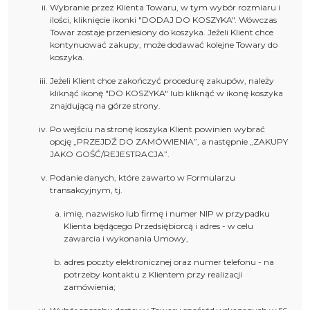
Wybranie przez Klienta Towaru, w tym wybór rozmiaru i
ilości, kliknięcie ikonki "DODAJ DO KOSZYKA". Wówczas
Towar zostaje przeniesiony do koszyka. Jeżeli Klient chce
kontynuować zakupy, może dodawać kolejne Towary do
koszyka.
Jeżeli Klient chce zakończyć procedurę zakupów, należy
kliknąć ikonę "DO KOSZYKA" lub kliknąć w ikonę koszyka
znajdującą na górze strony.
Po wejściu na stronę koszyka Klient powinien wybrać
opcję „PRZEJDŹ DO ZAMÓWIENIA”, a następnie „ZAKUPY
JAKO GOŚĆ/REJESTRACJA”.
Podanie danych, które zawarto w Formularzu
transakcyjnym, tj.
imię, nazwisko lub firmę i numer NIP w przypadku
Klienta będącego Przedsiębiorcą i adres - w celu
zawarcia i wykonania Umowy,
adres poczty elektronicznej oraz numer telefonu - na
potrzeby kontaktu z Klientem przy realizacji
zamówienia;