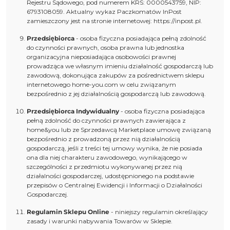
Rejestru Sądowego, pod numerem KRS: 0000543759, NIP:
6793108059. Aktualny wykaz Paczkomatów InPost
zamieszczony jest na stronie internetowej: https://inpost.pl.
Przedsiębiorca
- osoba fizyczna posiadająca pełną zdolność
do czynności prawnych, osoba prawna lub jednostka
organizacyjna nieposiadająca osobowości prawnej
prowadząca we własnym imieniu działalność gospodarczą lub
zawodową, dokonująca zakupów za pośrednictwem sklepu
internetowego home-you.com w celu związanym
bezpośrednio z jej działalnością gospodarczą lub zawodową.
Przedsiębiorca Indywidualny
- osoba fizyczna posiadająca
pełną zdolność do czynności prawnych zawierająca z
home&you lub ze Sprzedawcą Marketplace umowę związaną
bezpośrednio z prowadzoną przez nią działalnością
gospodarczą, jeśli z treści tej umowy wynika, że nie posiada
ona dla niej charakteru zawodowego, wynikającego w
szczególności z przedmiotu wykonywanej przez nią
działalności gospodarczej, udostępnionego na podstawie
przepisów o Centralnej Ewidencji i Informacji o Działalności
Gospodarczej.
Regulamin Sklepu Online
- niniejszy regulamin określający
zasady i warunki nabywania Towarów w Sklepie.