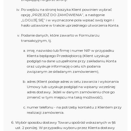
Po wejściu na stronę koszyka Klient powinien wybrać
opcję „PRZEJDŹ DO ZAMÓWIENIA”, a następnie
„LOGUJĘ SIĘ” i w wyznaczone pola wpisać swój login i
hasło ustawione w trakcie uprzedniego utworzenia Konta.
Podanie danych, które zawarto w Formularzu
transakcyjnym, tj.
imię, nazwisko lub firmę i numer NIP w przypadku
Klienta będącego Przedsiębiorcą (Klient uzyskuje
podgląd na dane uzupełnione przy zakładaniu Konta
oraz uzyskuje informację o celu ich podania
związanym ze składanym zamówieniem),
adres (Klient podaje adres w celu zawarcia i wykonania
Umowy lub uzyskuje podgląd na wpisany wcześniej
adres dostawy. Jeżeli w danym zamówieniu chce go
zmienić w tym miejscu ma taką możliwość),
numer telefonu - na potrzeby kontaktu z Klientem przy
realizacji zamówienia.
Wybór sposobu dostawy Towaru spośród wskazanych w §6
ust. 2 poniżej. W przypadku wyboru przez Klienta dostawy