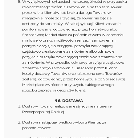
W wyjątkowych sytuacjach, w szczególności w przypadku
równoczesnego złożenia zamówienia na ten sam Towar
przez wielu Klientów lub braku danego Towaru w
magazynie, może zdarzyć się, że Towar nie będzie
dostępny do sprzedaży. W takiej sytuacji Klient zostanie
poinformowany, odpowiednio, przez home&you albo
Sprzedawcę Marketplace za pośrednictwem wiadomości
mailowej o braku możliwości realizacji zamówienia i
podejmie decyzję o przyjęciu przesyłki zawierającej
częściowo zrealizowane zamówienie albo odmowie
przyjęcia przesyłki zawierającej częściowo zrealizowane
zamówienie. W przypadku odmowy przyjęcia częściowo
zrealizowanego zamówienia, uiszczone przez Klienta
koszty dostawy Towarów oraz uiszczona cena Towarów
zostaną, odpowiednio, przez home&you albo Sprzedawcę
Marketplace zwrócone przy użyciu takiego samego
sposobu zapłaty, jakiego użył Klient.
§ 6. DOSTAWA
Dostawy Towaru realizowane są jedynie na terenie
Rzeczpospolitej Polskiej.
Dostawa następuje, według wyboru Klienta, za
pośrednictwem: