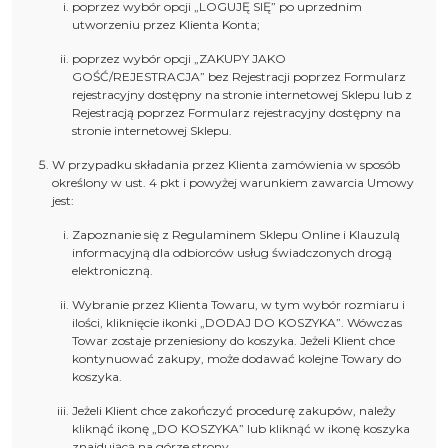
poprzez wybór opcji „LOGUJĘ SIĘ” po uprzednim
utworzeniu przez Klienta Konta;
poprzez wybór opcji „ZAKUPY JAKO
GOŚĆ/REJESTRACJA” bez Rejestracji poprzez Formularz
rejestracyjny dostępny na stronie internetowej Sklepu lub z
Rejestracją poprzez Formularz rejestracyjny dostępny na
stronie internetowej Sklepu.
W przypadku składania przez Klienta zamówienia w sposób
określony w ust. 4 pkt i powyżej warunkiem zawarcia Umowy
jest:
Zapoznanie się z Regulaminem Sklepu Online i Klauzulą
informacyjną dla odbiorców usług świadczonych drogą
elektroniczną.
Wybranie przez Klienta Towaru, w tym wybór rozmiaru i
ilości, kliknięcie ikonki „DODAJ DO KOSZYKA”. Wówczas
Towar zostaje przeniesiony do koszyka. Jeżeli Klient chce
kontynuować zakupy, może dodawać kolejne Towary do
koszyka.
Jeżeli Klient chce zakończyć procedurę zakupów, należy
kliknąć ikonę „DO KOSZYKA” lub kliknąć w ikonę koszyka
znajdującą na górze strony.