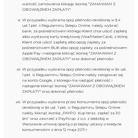
wartość zamówienia klikając ikonkę "ZAMAWIAM Z
OBOWIĄZKIEM ZAPŁATY".
W przypadku wybrania opcji płatności określonej w § 4
ust.1 pkt. ii Regulaminu Sklepu Online, należy wybrać:
bank, za pośrednictwem którego Klient chce uiścić zapłatę
albo wystawcę karty kredytowej (Visa/MasterCard), z której
Klient chce uiścić zapłatę albo opcję zapłaty za
pośrednictwem BLIK albo opcję zapłaty za pośrednictwem
Apple Pay i następnie kliknąć ikonkę "ZAMAWIAM Z
OBOWIĄZKIEM ZAPŁATY" oraz dokonać płatności.
W przypadku wybrania opcji płatności określonej w §4 ust.
1 pkt. iii Regulaminu Sklepu Online należy zalogować się
na konto Google, z którego ma nastąpić płatność i
następnie kliknąć ikonkę "ZAMAWIAM Z OBOWIĄZKIEM
ZAPŁATY" oraz dokonać płatności.
W przypadku wybrania przez Konsumenta opcji płatności
określonej w §4 ust. 1 pkt. iv Regulaminu Sklepu Online
należy kliknąć ikonkę „PAYPO. Kup teraz, zapłać za 30
dni” oraz zawrzeć z PayPo sp. z o.o. z siedzibą w
Warszawie umowę opartą o przepisy ustawy o kredycie
konsumenckim z dnia 12 maja 2011 r.