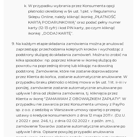
W przypadku wybrania przez Konsumenta opcji
płatności określonej w §4 ust. 1 pkt. v Regulaminu
Sklepu Online, należy kliknąć ikonkę „PŁATNOŚĆ
KARTĄ PODARUNKOWĄ” oraz podać pełny numer
karty (12-13 cyfr) i kod PIN karty, po czym kliknąć
ikonkę: „DODAJ KARTĘ”.
Na każdym etapie składania zamówienia można je anulować
zaprzestając przechodzenia kolejnych kroków i wychodząc z
podstrony służącej do składania zamówień. Można to zrobić na
kilka sposobów: np. poprzez klikanie w ikonkę służącą do
powrotu na poprzednią stronę lub klikając na dowolną
podstronę. Zamówienie, które nie zostanie doprowadzone
przez Klienta do końca, zostanie automatycznie anulowane. W
przypadku braku płatności o której mowa w §4 ust. 1 lit. ii-iii i v
poniżej, zamówienie zostanie automatycznie anulowane po
upływie 1 dnia od złożenia zamówienia, tj. kliknięcia przez
Klienta w ikonę "ZAMAWIAM Z OBOWIĄZKIEM ZAPŁATY". W
przypadku nie zawarcia przez Konsumenta umowy z PayPo
sp. z o.o. z siedzibą w Warszawie umowy opartej o przepisy
ustawy o kredycie konsumenckim z dnia 12 maja 2011 r. (Dz.U.
z 2022 r. poz. 246, t.j. z dnia 02.02.2022 r. z późn. zm.),
zamówienie Towarów zostanie automatycznie anulowane po
upływie 1 dnia. Opisane powyżej przypadki anulowania