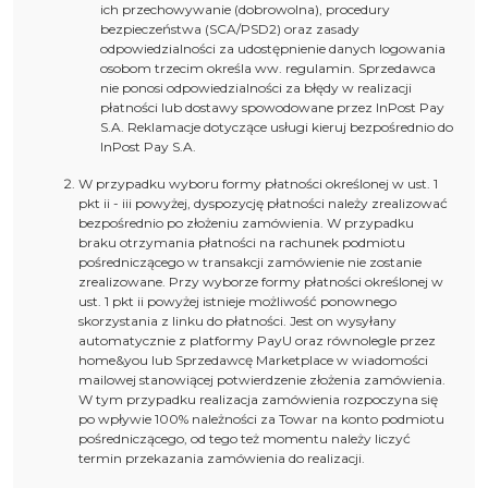
ich przechowywanie (dobrowolna), procedury
bezpieczeństwa (SCA/PSD2) oraz zasady
odpowiedzialności za udostępnienie danych logowania
osobom trzecim określa ww. regulamin. Sprzedawca
nie ponosi odpowiedzialności za błędy w realizacji
płatności lub dostawy spowodowane przez InPost Pay
S.A. Reklamacje dotyczące usługi kieruj bezpośrednio do
InPost Pay S.A.
W przypadku wyboru formy płatności określonej w ust. 1
pkt ii - iii powyżej, dyspozycję płatności należy zrealizować
bezpośrednio po złożeniu zamówienia. W przypadku
braku otrzymania płatności na rachunek podmiotu
pośredniczącego w transakcji zamówienie nie zostanie
zrealizowane. Przy wyborze formy płatności określonej w
ust. 1 pkt ii powyżej istnieje możliwość ponownego
skorzystania z linku do płatności. Jest on wysyłany
automatycznie z platformy PayU oraz równolegle przez
home&you lub Sprzedawcę Marketplace w wiadomości
mailowej stanowiącej potwierdzenie złożenia zamówienia.
W tym przypadku realizacja zamówienia rozpoczyna się
po wpływie 100% należności za Towar na konto podmiotu
pośredniczącego, od tego też momentu należy liczyć
termin przekazania zamówienia do realizacji.