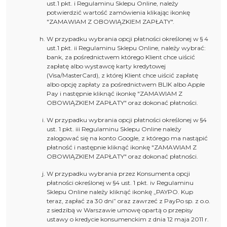
ust.1 pkt. i Regulaminu Sklepu Online, należy
potwierdzić wartość zamówienia klikając ikonkę
"ZAMAWIAM Z OBOWIĄZKIEM ZAPŁATY".
W przypadku wybrania opcji płatności określonej w § 4
ust.1 pkt. ii Regulaminu Sklepu Online, należy wybrać:
bank, za pośrednictwem którego Klient chce uiścić
zapłatę albo wystawcę karty kredytowej
(Visa/MasterCard), z której Klient chce uiścić zapłatę
albo opcję zapłaty za pośrednictwem BLIK albo Apple
Pay i następnie kliknąć ikonkę "ZAMAWIAM Z
OBOWIĄZKIEM ZAPŁATY" oraz dokonać płatności.
W przypadku wybrania opcji płatności określonej w §4
ust. 1 pkt. iii Regulaminu Sklepu Online należy
zalogować się na konto Google, z którego ma nastąpić
płatność i następnie kliknąć ikonkę "ZAMAWIAM Z
OBOWIĄZKIEM ZAPŁATY" oraz dokonać płatności.
W przypadku wybrania przez Konsumenta opcji
płatności określonej w §4 ust. 1 pkt. iv Regulaminu
Sklepu Online należy kliknąć ikonkę „PAYPO. Kup
teraz, zapłać za 30 dni” oraz zawrzeć z PayPo sp. z o.o.
z siedzibą w Warszawie umowę opartą o przepisy
ustawy o kredycie konsumenckim z dnia 12 maja 2011 r.