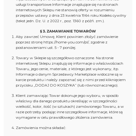
usługi transportowe.Informacje znajdujące się na stronach
internetowych Sklepu nie stanowią oferty w rozumieniu
przepisów ustawy z dnia 23 kwietnia 1964 roku Kodeks cywilny
(tekst jedn. Dz. U. z 2022 r., poz. 1360 z późń. zm.).
§ 3. ZAMAWIANIE TOWARÓW
Aby zawrzeć Umowę, Klient powinien złożyć zamówienie
poprzez stronę https://home-you.com/pl/, zgodnie z
postanowieniami ust. 5 - 7 poniżej.
Towary w Sklepie są szczegółowo oznaczone. Na stronie
internetowej Sklepu znajdują się informacje o właściwościach
Towaru, jego cenie, materiale, z którego jest wykonany, itp.
Informacje o danym Sprzedawcy Marketplace widoczne są w
karcie produktu i należy zapoznać się z nimi przed kliknięciem
przycisku „DODAJ DO KOSZYKA” (lub równoznacznego).
Klient zamawiając Towar dokonuje jego wyboru, w sposób
właściwy dla danego produktu określając w szczególności
wielkość, kolor, ilość (w sztukach) zamówionego Towaru, a w
razie potrzeby podając inne szczegółowe informacje, które są
wymagane w celu prawidłowego złożenia zamówienia.
Zamówienia można składać: