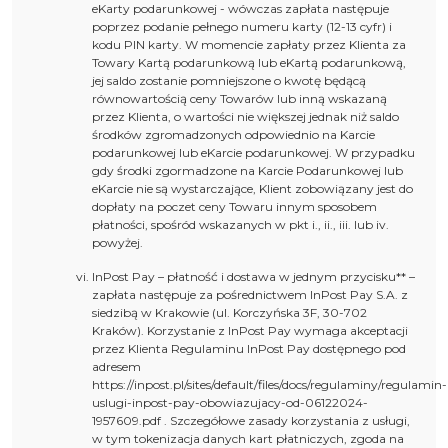
eKarty podarunkowej - wówczas zapłata następuje
poprzez podanie pełnego numeru karty (12-13 cyfr) i
kodu PIN karty. W momencie zapłaty przez Klienta za
Towary Kartą podarunkową lub eKartą podarunkową,
jej saldo zostanie pomniejszone o kwotę będącą
równowartością ceny Towarów lub inną wskazaną
przez Klienta, o wartości nie większej jednak niż saldo
środków zgromadzonych odpowiednio na Karcie
podarunkowej lub eKarcie podarunkowej. W przypadku
gdy środki zgormadzone na Karcie Podarunkowej lub
eKarcie nie są wystarczające, Klient zobowiązany jest do
dopłaty na poczet ceny Towaru innym sposobem
płatności, spośród wskazanych w pkt i., ii., iii. lub iv.
powyżej.
InPost Pay – płatność i dostawa w jednym przycisku** –
zapłata następuje za pośrednictwem InPost Pay S.A. z
siedzibą w Krakowie (ul. Korczyńska 3F, 30-702
Kraków). Korzystanie z InPost Pay wymaga akceptacji
przez Klienta Regulaminu InPost Pay dostępnego pod
adresem
https://inpost.pl/sites/default/files/docs/regulaminy/regulamin-
uslugi-inpost-pay-obowiazujacy-od-06122024-
1957609.pdf
. Szczegółowe zasady korzystania z usługi,
w tym tokenizacja danych kart płatniczych, zgoda na