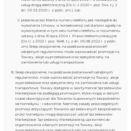
usług drogą elektroniczną (Dz.U. z 2020 r. poz. 344, t.j. z
dn. 03.03.2020 r. z późn. zm.), lub
podanie przez Klienta numeru telefonu jest niezbędne do
wykonania Umowy, w konsekwencji zaś stanowi zgodę na
wykorzystanie w tym celu numeru telefonu w rozumieniu
ustawy z dnia 16 lipca 2004 r. Prawo telekomunikacyjne
(Dz.U. z 2022 r. poz. 1648, t.j. z dn. 05.08.2022 r. z późn.
zm) Sklep okazjonalnie, na podstawie postanowień
odrębnych regulaminów może wprowadzać promocje na
Towary, akcje wyprzedażowe oraz specjalne ceny na
zamówienia lub usługi transportowe.
Sklep okazjonalnie, na podstawie postanowień odrębnych
regulaminów, może wprowadzać promocje na Towary, akcje
wyprzedażowe oraz specjalne ceny na zamówienia lub usługi
transportowe. Towary dostępne w asortymencie Sprzedawców
Marketplace nie podlegają promocjom, które mogą w danym
czasie obowiązywać dla Towarów kupowanych bezpośrednio
od home&you - i odwrotnie. Niemniej zasady poszczególnych
promocji dotyczących Towarów sprzedawanych bezpośrednio
przez home&you mogą dopuszczać udział Sprzedawców
Marketplace. Sprzedawcy Marketplace są uprawnieni do
organizowania własnych promocji na Towary, akcji
wyprzedażowych oraz specjalnych cen na zamówienia lub