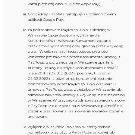
kartą płatniczą albo BLIK albo Apple Pay;
Google Pay - zapłata następuje za pośrednictwem
aplikacji Google Pay;
za pośrednictwem PayPo sp. z o.o. z siedzibą w
Warszawie (opcja dostępna wyłącznie dla
Konsumentów) - wówczas Konsument zostanie
przekierowany na stronę obsługiwaną przez PayPo sp.
z o.o. . W celu realizacji tego sposobu płatności
konieczne jest zawarcie przez Konsumenta umowy z
PayPo sp. z o.o. z siedzibą w Warszawie opartej o
przepisy ustawy o kredycie konsumenckim z dnia 12
maja 2011 r. (Dz.U. z 2022 r. poz. 246, t.j. z dnia
02.02.2022 r. z późn. zm.). Konsument zostanie
poinformowany przez PayPo sp. z o.o. o zawarciu
umowy z PayPo sp. z o.o. z siedzibą w Warszawie lub
odmowie zawarcia umowy z PayPo sp. z o.o. z siedzibą
w Warszawie. W przypadku odmowy zawarcia umowy
z PayPo sp. z o.o. z siedzibą w Warszawie płatność nie
zostanie zrealizowana i zamówienie Towarów zostanie
anulowane;
wyłącznie w zakresie Towarów w asortymencie
home&you - przy użyciu Karty Podarunkowej lub