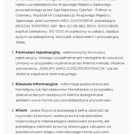
rejestru przedsiębiorców Krajowego Rejestru Sądowego
prowadzonego przez Sąd Rejonowy Gdańsk - Północ w
Gdańsku, Wydział VII Gospodarczy Krajowego Rejestru
Sądowego, pod numerem KRS: 0000015349, posiadająca
REGON: 191337990, NIP: 584-20-56-682, BDO: 000028251,
kapitał zakładowy: 510 000 zł (wpłacony w całości), będąca
dużym przedsiębiorcą, która jest właścicielem i prowadzącą
Sklep.
Formularz rejestracyjny
- elektroniczny formularz
rejestracyjny, którego uzupełnienie jest niezbędne do zawarcia
Umowy w przypadku wybrania przez Klienta metody złożenia
zamówienia „ZAKUPY JAKO GOŚĆ/REJESTRACJA” lub do
złożenia zapytania rezerwacyjnego.
Klauzula Informacyjna
- informacje podawane przez
home&you lub Sprzedawców Marketplace w przypadku
zbierania danych osobowych Klienta dostępne pod
adresem
www.home-you.com/pl/polityka-prywatnosci
.
Klient
- osoba fizyczna posiadająca pełną zdolność do
czynności prawnych, osoba prawna lub jednostka
organizacyjna nieposiadająca osobowości prawnej, ale
posiadająca zdolność prawną, dokonująca zakupów za
pośrednictwem sklepu internetowego home-you.com.