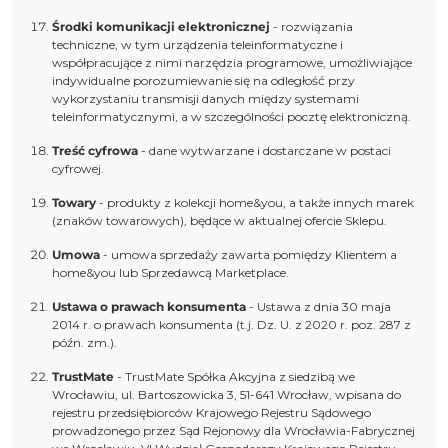
Środki komunikacji elektronicznej
- rozwiązania
techniczne, w tym urządzenia teleinformatyczne i
współpracujące z nimi narzędzia programowe, umożliwiające
indywidualne porozumiewanie się na odległość przy
wykorzystaniu transmisji danych między systemami
teleinformatycznymi, a w szczególności pocztę elektroniczną.
Treść cyfrowa
- dane wytwarzane i dostarczane w postaci
cyfrowej.
Towary
- produkty z kolekcji home&you, a także innych marek
(znaków towarowych), będące w aktualnej ofercie Sklepu.
Umowa
- umowa sprzedaży zawarta pomiędzy Klientem a
home&you lub Sprzedawcą Marketplace.
Ustawa o prawach konsumenta
- Ustawa z dnia 30 maja
2014 r. o prawach konsumenta (t.j. Dz. U. z 2020 r. poz. 287 z
późn. zm.).
TrustMate
- TrustMate Spółka Akcyjna z siedzibą we
Wrocławiu, ul. Bartoszowicka 3, 51-641 Wrocław, wpisana do
rejestru przedsiębiorców Krajowego Rejestru Sądowego
prowadzonego przez Sąd Rejonowy dla Wrocławia-Fabrycznej