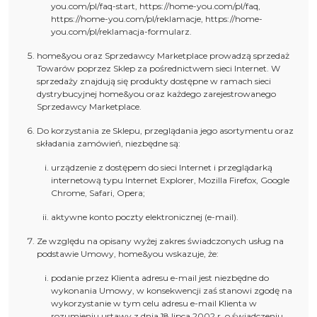
you.com/pl/faq-start, https://home-you.com/pl/faq,
https://home-you.com/pl/reklamacje, https://home-
you.com/pl/reklamacja-formularz.
home&you oraz Sprzedawcy Marketplace prowadzą sprzedaż
Towarów poprzez Sklep za pośrednictwem sieci Internet. W
sprzedaży znajdują się produkty dostępne w ramach sieci
dystrybucyjnej home&you oraz każdego zarejestrowanego
Sprzedawcy Marketplace.
Do korzystania ze Sklepu, przeglądania jego asortymentu oraz
składania zamówień, niezbędne są:
urządzenie z dostępem do sieci Internet i przeglądarką
internetową typu Internet Explorer, Mozilla Firefox, Google
Chrome, Safari, Opera;
aktywne konto poczty elektronicznej (e-mail).
Ze względu na opisany wyżej zakres świadczonych usług na
podstawie Umowy, home&you wskazuje, że:
podanie przez Klienta adresu e-mail jest niezbędne do
wykonania Umowy, w konsekwencji zaś stanowi zgodę na
wykorzystanie w tym celu adresu e-mail Klienta w
rozumieniu ustawy z dnia 18 lipca 2002 r. o świadczeniu