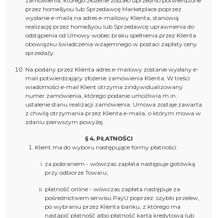
zamówienia, którego złożenie zostało uprzednio potwierdzone
przez home&you lub Sprzedawcę Marketplace poprzez
wysłanie e-maila na adres e-mailowy Klienta, stanowią
realizację przez home&you lub Sprzedawcę uprawnienia do
odstąpienia od Umowy wobec braku spełnienia przez Klienta
obowiązku świadczenia wzajemnego w postaci zapłaty ceny
sprzedaży.
Na podany przez Klienta adres e-mailowy zostanie wysłany e-
mail potwierdzający złożenie zamówienia Klienta. W treści
wiadomości e-mail Klient otrzyma zindywidualizowany
numer zamówienia, którego podanie umożliwia m.in.
ustalenie stanu realizacji zamówienia. Umowa zostaje zawarta
z chwilą otrzymania przez Klienta e-maila, o którym mowa w
zdaniu pierwszym powyżej.
§ 4. PŁATNOŚCI
Klient ma do wyboru następujące formy płatności:
za pobraniem - wówczas zapłata następuje gotówką
przy odbiorze Towaru;
płatność online - wówczas zapłata następuje za
pośrednictwem serwisu PayU poprzez: szybki przelew,
po wybraniu przez Klienta banku, z którego ma
nastąpić płatność albo płatność kartą kredytową lub