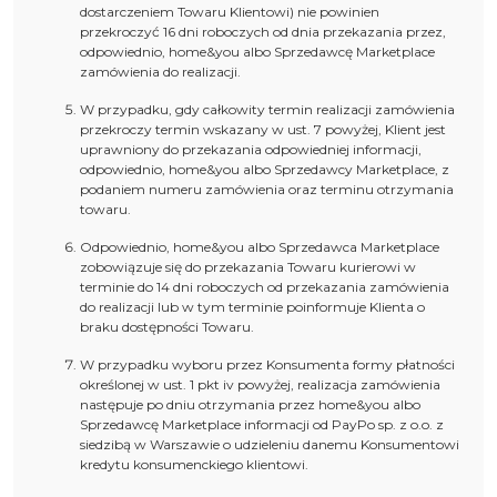
dostarczeniem Towaru Klientowi) nie powinien
przekroczyć 16 dni roboczych od dnia przekazania przez,
odpowiednio, home&you albo Sprzedawcę Marketplace
zamówienia do realizacji.
W przypadku, gdy całkowity termin realizacji zamówienia
przekroczy termin wskazany w ust. 7 powyżej, Klient jest
uprawniony do przekazania odpowiedniej informacji,
odpowiednio, home&you albo Sprzedawcy Marketplace, z
podaniem numeru zamówienia oraz terminu otrzymania
towaru.
Odpowiednio, home&you albo Sprzedawca Marketplace
zobowiązuje się do przekazania Towaru kurierowi w
terminie do 14 dni roboczych od przekazania zamówienia
do realizacji lub w tym terminie poinformuje Klienta o
braku dostępności Towaru.
W przypadku wyboru przez Konsumenta formy płatności
określonej w ust. 1 pkt iv powyżej, realizacja zamówienia
następuje po dniu otrzymania przez home&you albo
Sprzedawcę Marketplace informacji od PayPo sp. z o.o. z
siedzibą w Warszawie o udzieleniu danemu Konsumentowi
kredytu konsumenckiego klientowi.