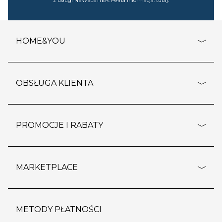
z usługi NEWSLETTER. Pełna informacja:
tutaj
.
HOME&YOU
adresy sklepów
o firmie
OBSŁUGA KLIENTA
rozporządzenie RODO
pomoc - najczęstsze pytania
ustawienia cookies
dostawy i płatność
PROMOCJE I RABATY
polityka prywatności
polityka zwrotu towaru
kontakt
strefa okazji
reklamacje
blog
outlet
MARKETPLACE
wypis z subskrypcji
jakość i bezpieczeństwo
karta klienta
regulamin sklepu
o marketplace
karta podarunkowa
pozostałe regulaminy
strefa marek
METODY PŁATNOŚCI
regulaminy promocji