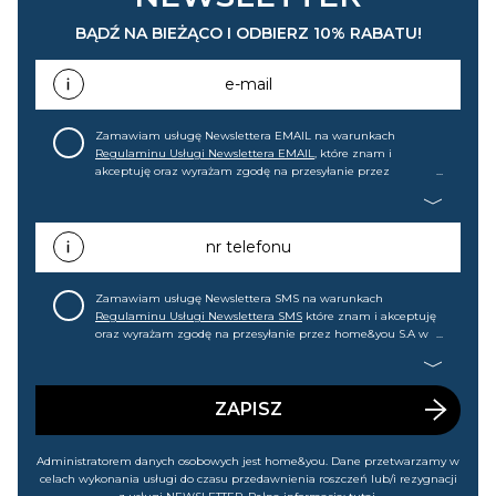
BĄDŹ NA BIEŻĄCO I ODBIERZ 10% RABATU!
e-mail
Zamawiam usługę Newslettera EMAIL na warunkach
Regulaminu Usługi Newslettera EMAIL
, które znam i
akceptuję oraz wyrażam zgodę na przesyłanie przez
home&you S.A w Gdańsku (KRS: 0000015349) na mój adres e-
mail informacji handlowej (m.in. o nowościach, ofertach,
promocjach, wyprzedażach). Wiem, że mogę tę zgodę w
każdej chwili cofnąć.
nr telefonu
Zamawiam usługę Newslettera SMS na warunkach
Regulaminu Usługi Newslettera SMS
które znam i akceptuję
oraz wyrażam zgodę na przesyłanie przez home&you S.A w
Gdańsku (KRS: 0000015349) na mój nr telefonu informacji
handlowej (m.in. o nowościach, ofertach, promocjach,
wyprzedażach). Wiem, że mogę tę zgodę w każdej chwili
cofnąć.
ZAPISZ
Administratorem danych osobowych jest home&you. Dane przetwarzamy w
celach wykonania usługi do czasu przedawnienia roszczeń lub/i rezygnacji