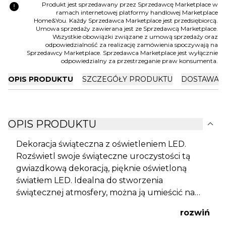
error
Produkt jest sprzedawany przez Sprzedawcę Marketplace w
ramach internetowej platformy handlowej Marketplace
Home&You. Każdy Sprzedawca Marketplace jest przedsiębiorcą.
Umowa sprzedaży zawierana jest ze Sprzedawcą Marketplace.
Wszystkie obowiązki związane z umową sprzedaży oraz
odpowiedzialność za realizację zamówienia spoczywają na
Sprzedawcy Marketplace. Sprzedawca Marketplace jest wyłącznie
odpowiedzialny za przestrzeganie praw konsumenta.
OPIS PRODUKTU
SZCZEGÓŁY PRODUKTU
DOSTAWA I
expand_more
OPIS PRODUKTU
Dekoracja świąteczna z oświetleniem LED.
Rozświetl swoje świąteczne uroczystości tą
gwiazdkową dekoracją, pięknie oświetloną
światłem LED. Idealna do stworzenia
świątecznej atmosfery, można ją umieścić na
powierzchni lub powiesić, aby pasowała do
rozwiń
Twojego świątecznego stylu. Dzięki składanej