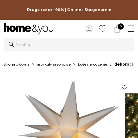
Druga rzecz -90% | Online i Stacjonarnie
0
chevron_right
chevron_right
chevron_right
strona główna
artykuły sezonowe
boże narodzenie
dekoracja 
favorite