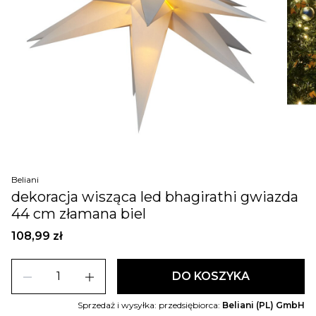
Beliani
dekoracja wisząca led bhagirathi gwiazda
44 cm złamana biel
108,99 zł
remove
add
DO KOSZYKA
Sprzedaż i wysyłka: przedsiębiorca:
Beliani (PL) GmbH