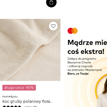
shopping_bag
favorite
druga rzecz -90%
home&you
koc gruby polarowy floss
200x220 cm
opinii (31)