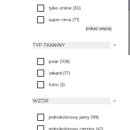
check
80x60 cm (1)
check
tylko online (30)
check
90x180 cm (1)
check
super cena (71)
check
uniwersalny (1)
pokaż więcej
check
ostatnie sztuki (5)
expand_more
TYP TKANINY
check
polar (108)
check
żakard (17)
check
futro (3)
expand_more
WZÓR
check
jednokolorowy jasny (99)
check
jednokolorowy ciemny (42)