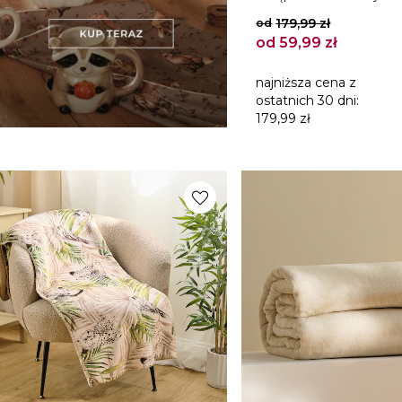
179,99 zł
od
od
59,99 zł
najniższa cena z
ostatnich 30 dni:
179,99 zł
favorite