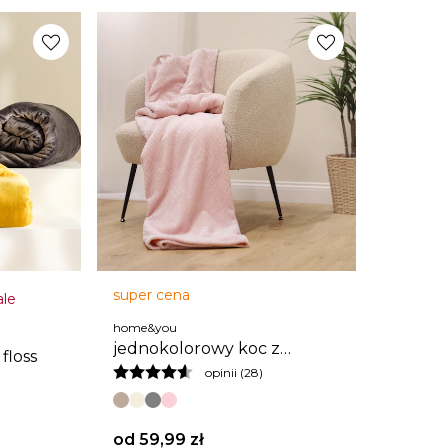
favorite
favorite
super cena
ale
home&you
jednokolorowy koc z
floss
wytłoczonym wzorem esme
opinii (28)
od
59,99 zł