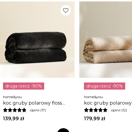
favorite
druga rzecz -90%
druga rzecz -90%
home&you
home&you
koc gruby polarowy floss
koc gruby polarowy 
150x200 cm
200x220 cm
opinii (17)
opinii (12)
139,99 zł
179,99 zł