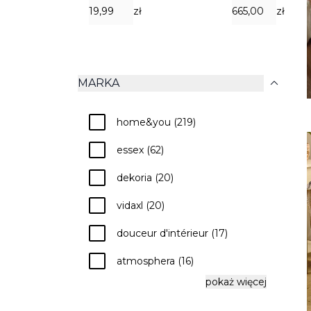
zł
zł
expand_more
MARKA
check
home&you (219)
check
essex (62)
check
dekoria (20)
check
vidaxl (20)
check
douceur d'intérieur (17)
check
atmosphera (16)
pokaż więcej
check
eko (9)