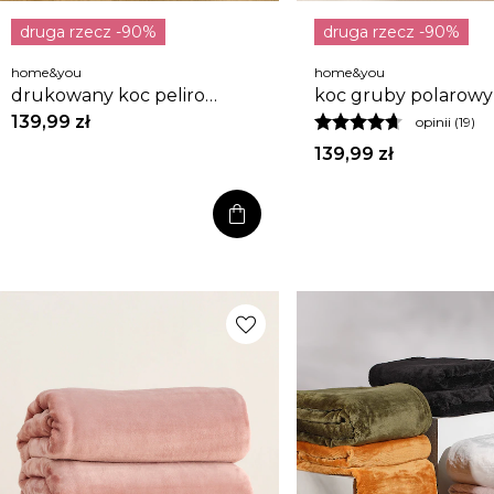
druga rzecz -90%
druga rzecz -90%
home&you
home&you
drukowany koc peliro
koc gruby polarowy 
150x200 cm
150x200 cm
139,99 zł
opinii (19)
139,99 zł
shopping_bag
favorite