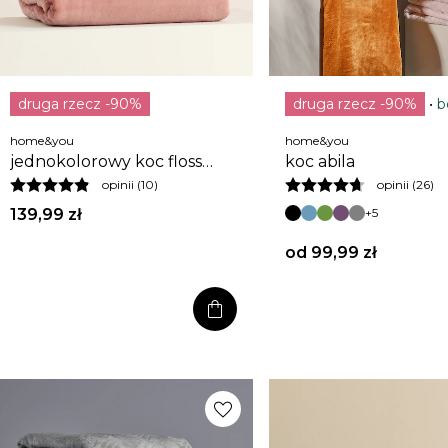
druga rzecz -90%
druga rzecz -90%
b
home&you
home&you
jednokolorowy koc floss
koc abila
150x200 cm
opinii (10)
opinii (26)
139,99 zł
+5
od
99,99 zł
shopping_bag
favorite