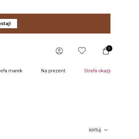
staj!
0
refa marek
Na prezent
Strefa okazji
expand_more
sortuj