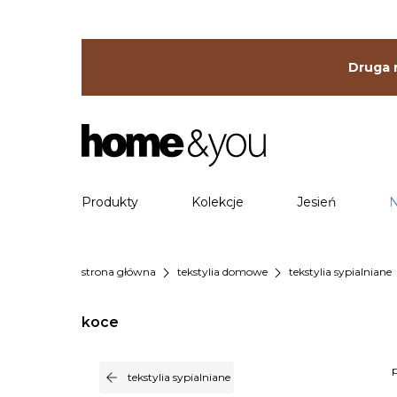
Druga r
Produkty
Kolekcje
Jesień
N
chevron_right
chevron_right
che
strona główna
tekstylia domowe
tekstylia sypialniane
koce
arrow_back
tekstylia sypialniane