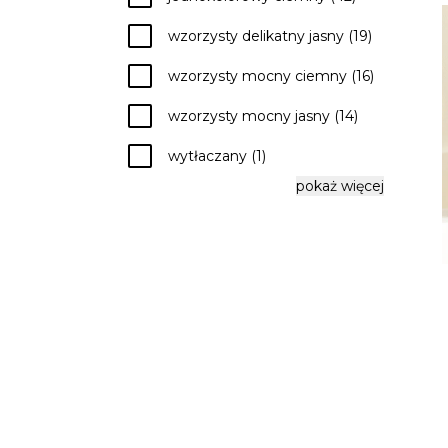
check
wzorzysty delikatny jasny (19)
check
wzorzysty mocny ciemny (16)
check
wzorzysty mocny jasny (14)
check
wytłaczany (1)
pokaż więcej
check
wzorzysty delikatny ciemny (1)