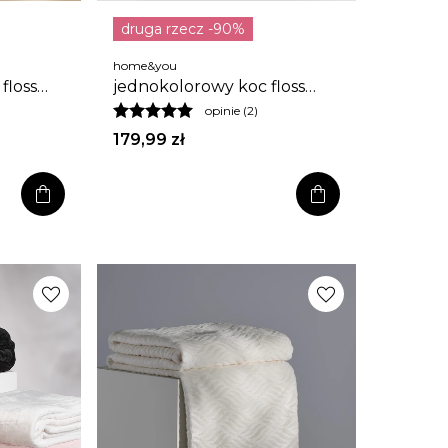
druga rzecz -90%
home&you
floss
jednokolorowy koc floss
200x220 cm
opinie (2)
179,99 zł
shopping_bag
shopping_bag
favorite
favorite