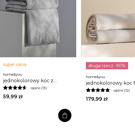
super cena
druga rzecz -90%
home&you
home&you
jednokolorowy koc z
jednokolorowy koc f
wytłoczonym wzorem esme
opinii (13)
200x220 cm
opinii (12)
150x200 cm
59,99 zł
179,99 zł
shopping_bag