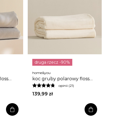
druga rzecz -90%
home&you
loss
koc gruby polarowy floss
150x200 cm
opinii (21)
139,99 zł
shopping_bag
shopping_bag