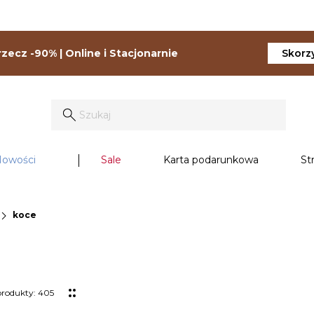
zecz -90% | Online i Stacjonarnie
Skorzy
owości
Sale
Karta podarunkowa
St
vron_right
koce
produkty: 405