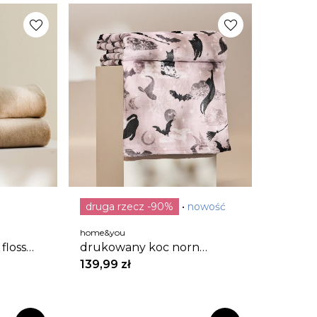
favorite
favorite
druga rzecz -90%
nowość
home&you
floss
drukowany koc norn
150x200 cm
139,99 zł