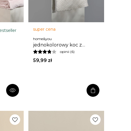
super cena
estseller
home&you
jednokolorowy koc z
wytłoczonym wzorem esme
opinii (6)
150x200 cm
59,99 zł
visibility
shopping_bag
favorite
favorite