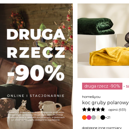
druga rzecz -90%
s
home&you
koc gruby polarowy 
opinii (931)
+21
dostępne inne rozmiary