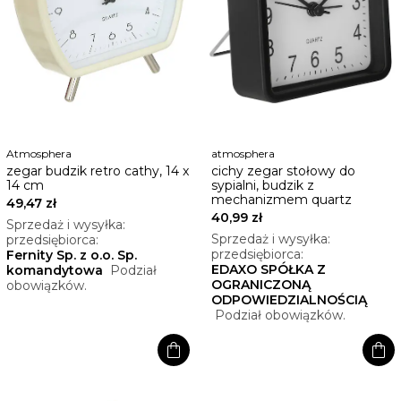
Atmosphera
atmosphera
zegar budzik retro cathy, 14 x
cichy zegar stołowy do
14 cm
sypialni, budzik z
mechanizmem quartz
49,47 zł
40,99 zł
Sprzedaż i wysyłka:
Sprzedaż i wysyłka:
przedsiębiorca:
przedsiębiorca:
Fernity Sp. z o.o. Sp.
EDAXO SPÓŁKA Z
komandytowa
Podział
OGRANICZONĄ
obowiązków.
ODPOWIEDZIALNOŚCIĄ
Podział obowiązków.
shopping_bag
shopping_bag