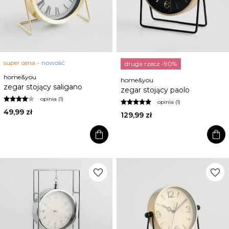
super cena
nowość
druga rzecz -90%
home&you
home&you
zegar stojący saligano
zegar stojący paolo
opinia (1)
opinia (1)
49,99 zł
129,99 zł
shopping_bag
shopping_bag
favorite
favorite