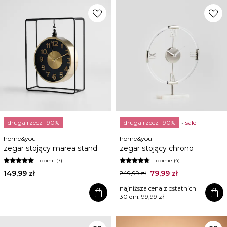
favorite
favorite
druga rzecz -90%
druga rzecz -90%
sale
home&you
home&you
zegar stojący marea stand
zegar stojący chrono
opinii (7)
opinie (4)
149,99 zł
79,99 zł
249,99 zł
najniższa cena z ostatnich
shopping_bag
shopping_bag
30 dni:
99,99 zł