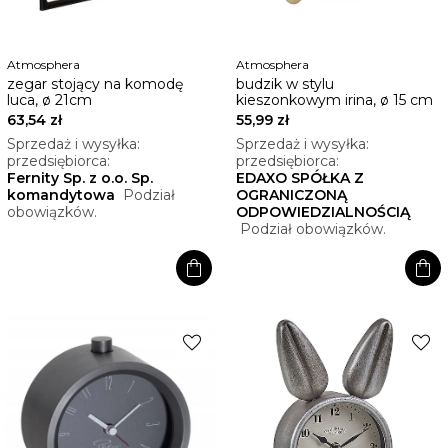
Atmosphera
Atmosphera
zegar stojący na komodę
budzik w stylu
luca, ø 21cm
kieszonkowym irina, ø 15 cm
63,54 zł
55,99 zł
Sprzedaż i wysyłka:
Sprzedaż i wysyłka:
przedsiębiorca:
przedsiębiorca:
Fernity Sp. z o.o. Sp.
EDAXO SPÓŁKA Z
komandytowa
Podział
OGRANICZONĄ
obowiązków.
ODPOWIEDZIALNOŚCIĄ
Podział obowiązków.
shopping_bag
shopping_bag
favorite
favorite