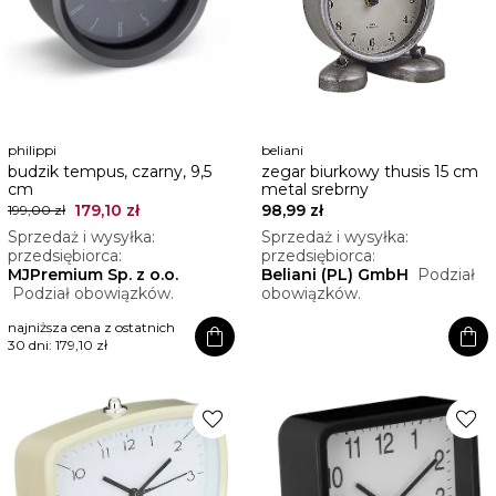
philippi
beliani
budzik tempus, czarny, 9,5
zegar biurkowy thusis 15 cm
cm
metal srebrny
179,10 zł
98,99 zł
199,00 zł
Sprzedaż i wysyłka:
Sprzedaż i wysyłka:
przedsiębiorca:
przedsiębiorca:
MJPremium Sp. z o.o.
Beliani (PL) GmbH
Podział
Podział obowiązków.
obowiązków.
najniższa cena z ostatnich
shopping_bag
shopping_bag
30 dni:
179,10 zł
favorite
favorite