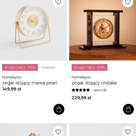
favorite
favorite
druga rzecz -90%
nowość
druga rzecz -90%
home&you
home&you
zegar stojący marea pearl
zegar stojący cristalia
149,99 zł
opinii (5)
229,99 zł
shopping_bag
shopping_bag
favorite
favorite