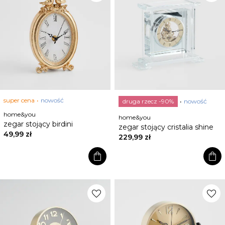
super cena
nowość
druga rzecz -90%
nowość
home&you
home&you
zegar stojący birdini
zegar stojący cristalia shine
49,99 zł
229,99 zł
shopping_bag
shopping_bag
favorite
favorite