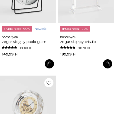
druga rzecz -90%
nowość
druga rzecz -90%
home&you
home&you
zegar stojący paolo glam
zegar stojący cristilo
opinia (1)
opinia (1)
149,99 zł
199,99 zł
shopping_bag
shopping_bag
favorite