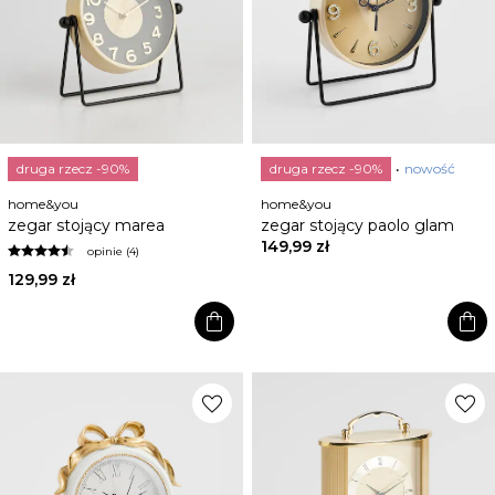
druga rzecz -90%
druga rzecz -90%
nowość
home&you
home&you
zegar stojący marea
zegar stojący paolo glam
149,99 zł
opinie (4)
129,99 zł
shopping_bag
shopping_bag
favorite
favorite