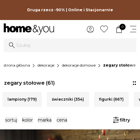
Druga rzecz -90% | Online i Stacjonarnie
0
chevron_right
chevron_right
chevron_right
strona główna
dekoracje
dekoracje domowe
zegary stołowe
zegary stołowe
(61)
lampiony (179)
świeczniki (354)
figurki (667)
sortuj
kolor
marka
cena
filtry