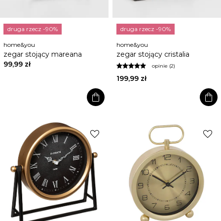
druga rzecz -90%
druga rzecz -90%
home&you
home&you
zegar stojący mareana
zegar stojący cristalia
99,99 zł
opinie (2)
199,99 zł
shopping_bag
shopping_bag
favorite
favorite