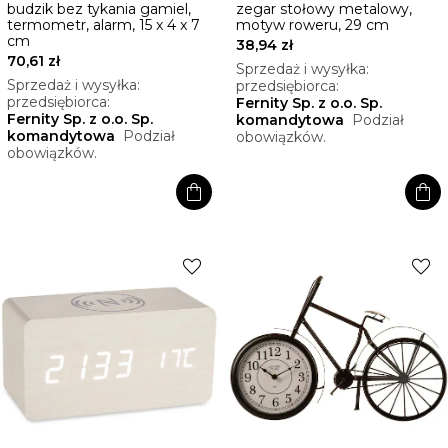
budzik bez tykania gamiel,
zegar stołowy metalowy,
termometr, alarm, 15 x 4 x 7
motyw roweru, 29 cm
cm
38,94 zł
70,61 zł
Sprzedaż i wysyłka:
Sprzedaż i wysyłka:
przedsiębiorca:
przedsiębiorca:
Fernity Sp. z o.o. Sp.
Fernity Sp. z o.o. Sp.
komandytowa
Podział
komandytowa
Podział
obowiązków.
obowiązków.
shopping_bag
shopping_bag
favorite
favorite