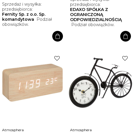
Sprzedaż i wysyłka:
przedsiębiorca:
przedsiębiorca:
EDAXO SPÓŁKA Z
Fernity Sp. z o.o. Sp.
OGRANICZONĄ
komandytowa
Podział
ODPOWIEDZIALNOŚCIĄ
obowiązków.
Podział obowiązków.
shopping_bag
shopping_bag
favorite
favorite
Atmosphera
Atmosphera