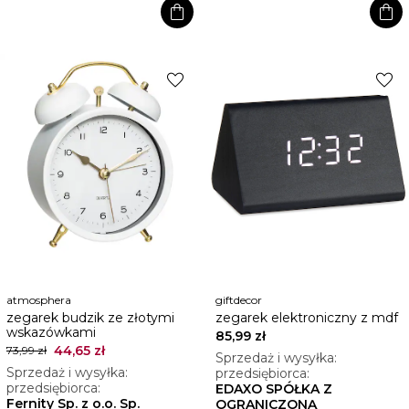
shopping_bag
shopping_bag
favorite
favorite
atmosphera
giftdecor
zegarek budzik ze złotymi
zegarek elektroniczny z mdf
wskazówkami
85,99 zł
44,65 zł
73,99 zł
Sprzedaż i wysyłka:
Sprzedaż i wysyłka:
przedsiębiorca:
przedsiębiorca:
EDAXO SPÓŁKA Z
Fernity Sp. z o.o. Sp.
OGRANICZONĄ