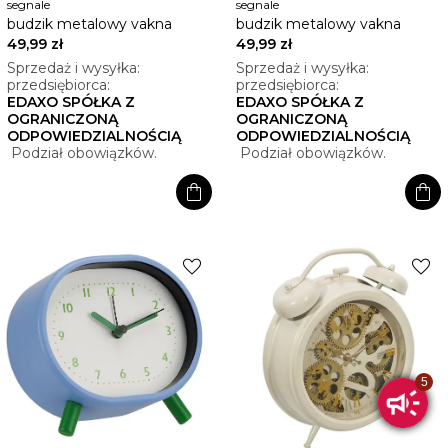
segnale
segnale
budzik metalowy vakna
budzik metalowy vakna
49,99 zł
49,99 zł
Sprzedaż i wysyłka:
Sprzedaż i wysyłka:
przedsiębiorca:
przedsiębiorca:
EDAXO SPÓŁKA Z
EDAXO SPÓŁKA Z
OGRANICZONĄ
OGRANICZONĄ
ODPOWIEDZIALNOŚCIĄ
ODPOWIEDZIALNOŚCIĄ
Podział obowiązków.
Podział obowiązków.
shopping_bag
shopping_bag
favorite
favorite