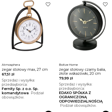
favorite
favorite
Atmosphera
Boltze Home
zegar stołowy max, 27 cm
zegar stołowy czarny balia,
złote wskazówki, 20 cm
67,51 zł
79,99 zł
Sprzedaż i wysyłka:
Sprzedaż i wysyłka:
przedsiębiorca:
przedsiębiorca:
Fernity Sp. z o.o. Sp.
EDAXO SPÓŁKA Z
komandytowa
Podział
OGRANICZONĄ
obowiązków.
ODPOWIEDZIALNOŚCIĄ
Podział obowiązków.