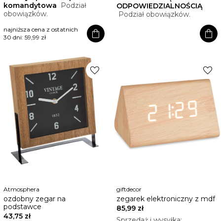
komandytowa
Podział
ODPOWIEDZIALNOŚCIĄ
obowiązków.
Podział obowiązków.
najniższa cena z ostatnich
shopping_bag
shopping_bag
30 dni:
59,99 zł
favorite
favorite
Atmosphera
giftdecor
ozdobny zegar na
zegarek elektroniczny z mdf
podstawce
85,99 zł
43,75 zł
Sprzedaż i wysyłka: