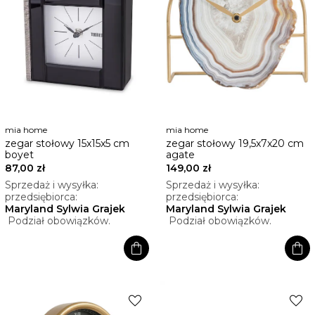
mia home
mia home
zegar stołowy 15x15x5 cm
zegar stołowy 19,5x7x20 cm
boyet
agate
87,00 zł
149,00 zł
Sprzedaż i wysyłka:
Sprzedaż i wysyłka:
przedsiębiorca:
przedsiębiorca:
Maryland Sylwia Grajek
Maryland Sylwia Grajek
Podział obowiązków.
Podział obowiązków.
shopping_bag
shopping_bag
favorite
favorite