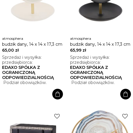
atmosphera
atmosphera
budzik dany, 14 x 14 x 17,3 cm
budzik dany, 14 x 14 x 17,3 cm
65,00 zł
65,99 zł
Sprzedaż i wysyłka:
Sprzedaż i wysyłka:
przedsiębiorca:
przedsiębiorca:
EDAXO SPÓŁKA Z
EDAXO SPÓŁKA Z
OGRANICZONĄ
OGRANICZONĄ
ODPOWIEDZIALNOŚCIĄ
ODPOWIEDZIALNOŚCIĄ
Podział obowiązków.
Podział obowiązków.
shopping_bag
shopping_bag
favorite
favorite