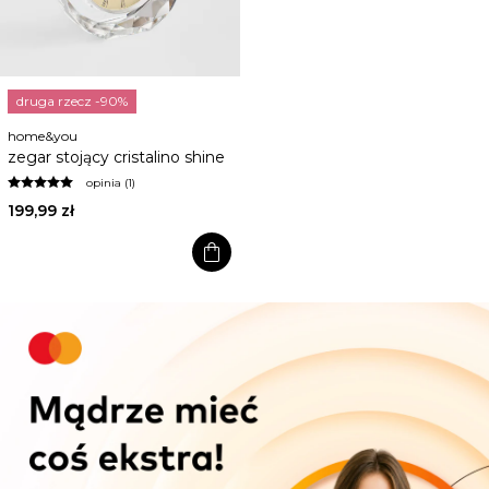
druga rzecz -90%
home&you
zegar stojący cristalino shine
opinia (1)
199,99 zł
shopping_bag