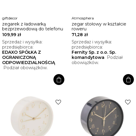
giftdecor
Atmosphera
zegarek z ładowarką
zegar stołowy w kształcie
bezprzewodową do telefonu
roweru
109,99 zł
71,28 zł
Sprzedaż i wysyłka:
Sprzedaż i wysyłka:
przedsiębiorca:
przedsiębiorca:
EDAXO SPÓŁKA Z
Fernity Sp. z o.o. Sp.
OGRANICZONĄ
komandytowa
Podział
ODPOWIEDZIALNOŚCIĄ
obowiązków.
Podział obowiązków.
shopping_bag
shopping_bag
favorite
favorite