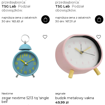
przedsiębiorca:
przedsiębiorca:
TSG Lab
Podział
TSG Lab
Podział
obowiązków.
obowiązków.
najniższa cena z ostatnich
najniższa cena z ostatnich
shopping_bag
shopping_bag
30 dni:
163,63 zł
30 dni:
167,31 zł
favorite
favorite
Nextime
segnale
zegar nextime 5213 tq 'single
budzik metalowy vakna
bell'
49,99 zł