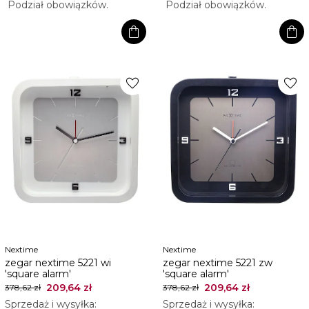
Podział obowiązków.
Podział obowiązków.
shopping_bag
shopping_bag
favorite
favorite
Nextime
Nextime
zegar nextime 5221 wi
zegar nextime 5221 zw
'square alarm'
'square alarm'
209,64 zł
209,64 zł
378,62 zł
378,62 zł
Sprzedaż i wysyłka:
Sprzedaż i wysyłka: