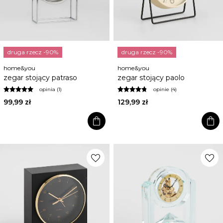
druga rzecz -90%
druga rzecz -90%
home&you
home&you
zegar stojący patraso
zegar stojący paolo
opinia (1)
opinie (4)
99,99 zł
129,99 zł
shopping_bag
shopping_bag
favorite
favorite