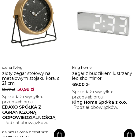
scena living
king home
złoty zegar stołowy na
zegar z budzikiem lustrzany
metalowym stojaku kora, ø
led shp mirror
21 cm
69,00 zł
50,99 zł
55,99 zł
Sprzedaż i wysyłka:
Sprzedaż i wysyłka:
przedsiębiorca:
przedsiębiorca:
King Home Spółka z o.o.
EDAXO SPÓŁKA Z
Podział obowiązków.
OGRANICZONĄ
ODPOWIEDZIALNOŚCIĄ
Podział obowiązków.
najniższa cena z ostatnich
shopping_bag
shopping_bag
30 dni:
59,99 zł