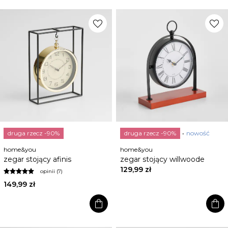
favorite
favorite
druga rzecz -90%
druga rzecz -90%
nowość
home&you
home&you
zegar stojący afinis
zegar stojący willwoode
129,99 zł
opinii (7)
149,99 zł
shopping_bag
shopping_bag