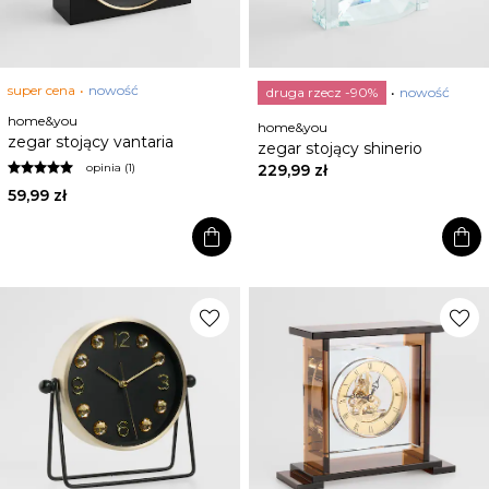
super cena
nowość
druga rzecz -90%
nowość
home&you
home&you
zegar stojący vantaria
zegar stojący shinerio
229,99 zł
opinia (1)
59,99 zł
shopping_bag
shopping_bag
favorite
favorite