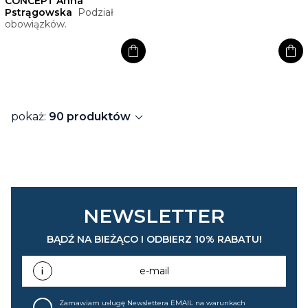
CONCEPT Anna
Pstrągowska
Podział
obowiązków.
shopping_bag
shopping_bag
expand_more
pokaż:
90 produktów
NEWSLETTER
BĄDŹ NA BIEŻĄCO I ODBIERZ 10% RABATU!
e-mail
Zamawiam usługę Newslettera EMAIL na warunkach