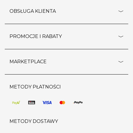
adresy sklepów
o firmie
OBSŁUGA KLIENTA
rozporządzenie RODO
pomoc - najczęstsze pytania
ustawienia cookies
dostawy i płatność
PROMOCJE I RABATY
polityka prywatności
polityka zwrotu towaru
kontakt
strefa okazji
reklamacje
blog
outlet
MARKETPLACE
wypis z subskrypcji
jakość i bezpieczeństwo
karta klienta
regulamin sklepu
o marketplace
karta podarunkowa
pozostałe regulaminy
strefa marek
METODY PŁATNOŚCI
regulaminy promocji
produkty
pomoc dla sprzedawców
METODY DOSTAWY