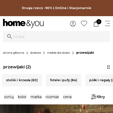
Druga rzecz -90% | Online i Stacjonarnie
0
chevron_right
chevron_right
chevron_right
strona główna
dziecko
meble dla dzieci
przewijaki
przewijaki
(2)
stoliki i krzesła (60)
fotele i pufy (84)
półki i regały 
sortuj
kolor
marka
rozmiar
cena
filtry