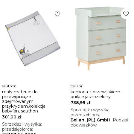
favorite
favorite
sauthon
beliani
mały materac do
komoda z przewijakiem
przewijania,ze
quilpie jasnozielony
zdejmowanym
738,99 zł
przykryciem,kolekcja
Sprzedaż i wysyłka:
babyfan, sauthon
przedsiębiorca:
301,00 zł
Beliani (PL) GmbH
Podział
Sprzedaż i wysyłka:
obowiązków.
przedsiębiorca: