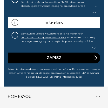
Regulaminu Usługi Newslettera EMAIL
, które znam i
akceptuję oraz wyrażam zgodę na przesyłanie przez
home&you S.A w Gdańsku (KRS: 0000015349) na mój adres e-
mail informacji handlowej (m.in. o nowościach, ofertach,
promocjach, wyprzedażach). Wiem, że mogę tę zgodę w
każdej chwili cofnąć.
nr telefonu
Zamawiam usługę Newslettera SMS na warunkach
Regulaminu Usługi Newslettera SMS
które znam i akceptuję
oraz wyrażam zgodę na przesyłanie przez home&you S.A w
Gdańsku (KRS: 0000015349) na mój nr telefonu informacji
handlowej (m.in. o nowościach, ofertach, promocjach,
wyprzedażach). Wiem, że mogę tę zgodę w każdej chwili
cofnąć.
ZAPISZ
Administratorem danych osobowych jest home&you. Dane przetwarzamy w
celach wykonania usługi do czasu przedawnienia roszczeń lub/i rezygnacji
z usługi NEWSLETTER. Pełna informacja:
tutaj
.
HOME&YOU