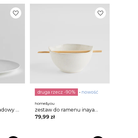
favorite
favorite
druga rzecz -90%
nowość
home&you
iadowy z
zestaw do ramenu inaya
ianco
round
79,99 zł