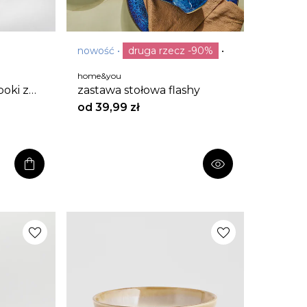
nowość
druga rzecz -90%
bestseller
home&you
boki z
zastawa stołowa flashy
eni z
od
39,99 zł
ycznym
shopping_bag
visibility
favorite
favorite