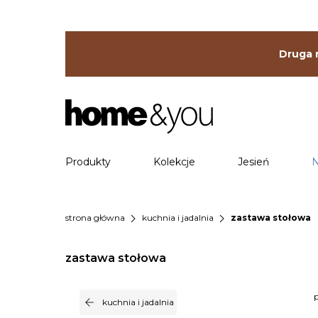
Druga r
Produkty
Kolekcje
Jesień
N
chevron_right
chevron_right
strona główna
kuchnia i jadalnia
zastawa stołowa
zastawa stołowa
p
arrow_back
kuchnia i jadalnia