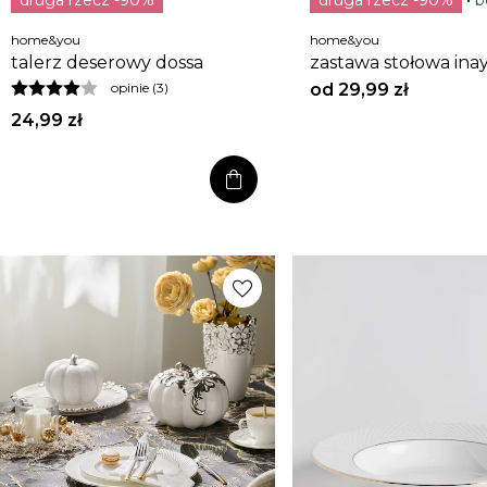
home&you
home&you
talerz deserowy dossa
zastawa stołowa ina
jasnobeżowa
od
29,99 zł
opinie (3)
24,99 zł
shopping_bag
favorite