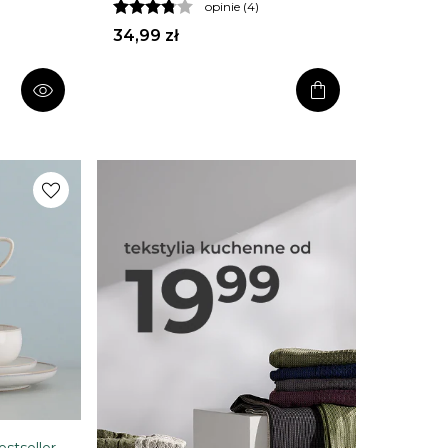
opinie (4)
34,99 zł
shopping_bag
visibility
favorite
estseller