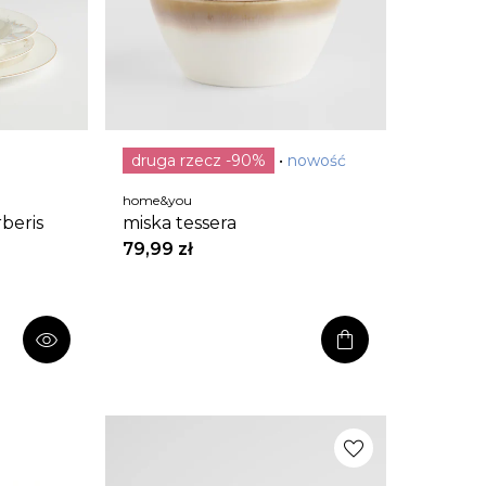
druga rzecz -90%
nowość
home&you
beris
miska tessera
79,99 zł
shopping_bag
visibility
favorite