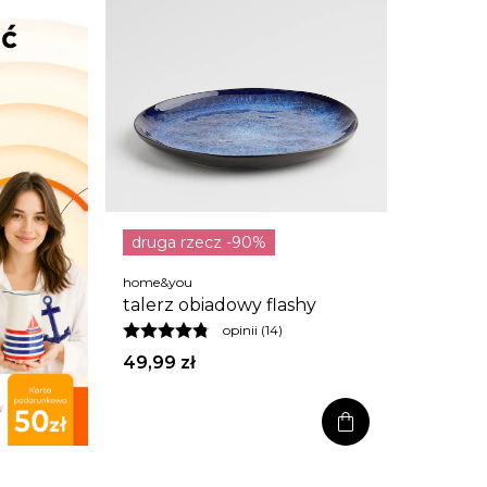
druga rzecz -90%
home&you
talerz obiadowy flashy
opinii (14)
49,99 zł
shopping_bag