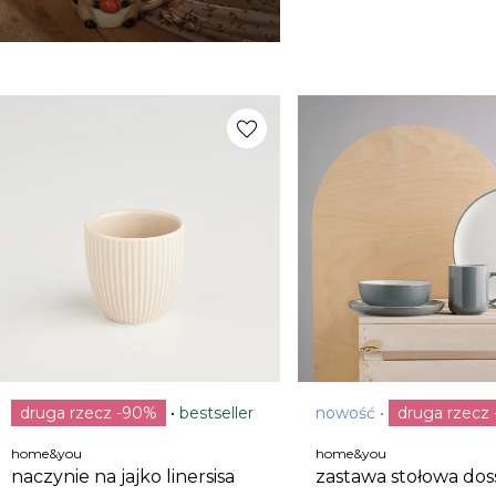
favorite
druga rzecz -90%
bestseller
nowość
druga rzecz
home&you
home&you
naczynie na jajko linersisa
zastawa stołowa dos