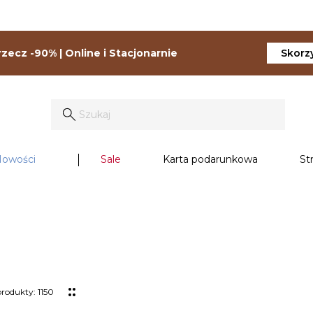
zecz -90% | Online i Stacjonarnie
Skorzy
owości
Sale
Karta podarunkowa
St
rodukty: 1150