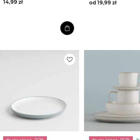
14,99 zł
od
19,99 zł
shopping_bag
favorite
druga rzecz -90%
druga rzecz -90%
b