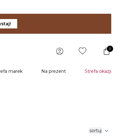
staj!
0
refa marek
Na prezent
Strefa okazji
expand_more
sortuj