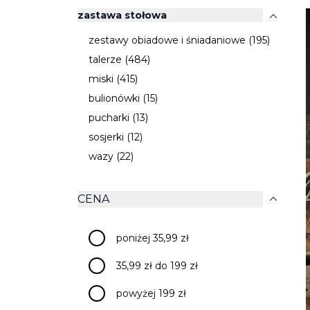
expand_more
zastawa stołowa
zestawy obiadowe i śniadaniowe (195)
talerze (484)
miski (415)
bulionówki (15)
pucharki (13)
sosjerki (12)
wazy (22)
expand_more
CENA
poniżej 35,99 zł
35,99 zł do 199 zł
powyżej 199 zł