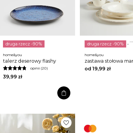
druga rzecz -90%
druga rzecz -90%
super cena
home&you
home&you
talerz deserowy flashy
zastawa stołowa mar
od
19,99 zł
opinii (20)
39,99 zł
shopping_bag
favorite