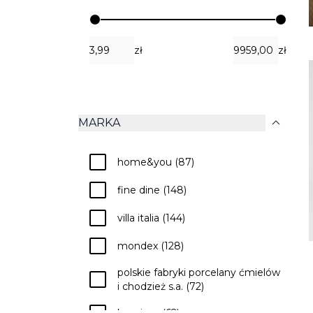
zł
zł
expand_more
MARKA
check
home&you (87)
check
fine dine (148)
check
villa italia (144)
check
mondex (128)
polskie fabryki porcelany ćmielów 
check
i chodzież s.a. (72)
check
konsimo (62)