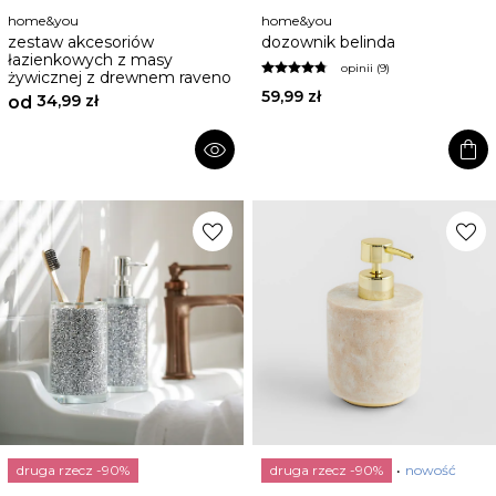
home&you
home&you
zestaw akcesoriów
dozownik belinda
łazienkowych z masy
opinii (9)
żywicznej z drewnem raveno
59,99 zł
34,99 zł
od
shopping_bag
visibility
favorite
favorite
druga rzecz -90%
druga rzecz -90%
nowość