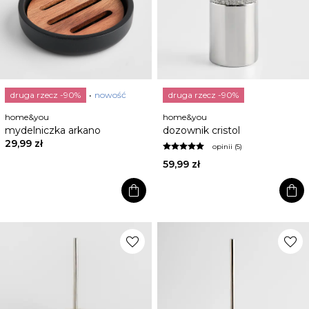
druga rzecz -90%
nowość
druga rzecz -90%
home&you
home&you
mydelniczka arkano
dozownik cristol
29,99 zł
opinii (5)
59,99 zł
shopping_bag
shopping_bag
favorite
favorite