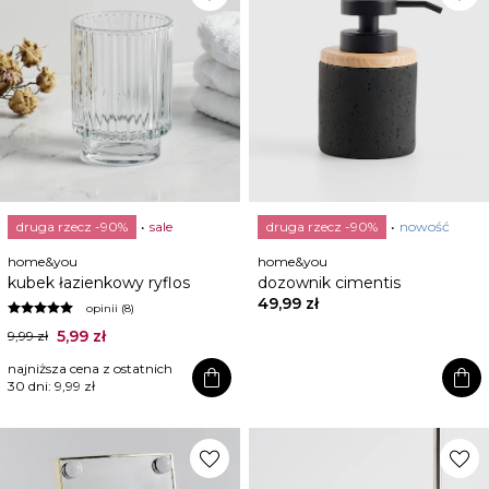
druga rzecz -90%
sale
druga rzecz -90%
nowość
home&you
home&you
kubek łazienkowy ryflos
dozownik cimentis
49,99 zł
opinii (8)
5,99 zł
9,99 zł
najniższa cena z ostatnich
shopping_bag
shopping_bag
30 dni:
9,99 zł
favorite
favorite