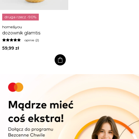
druga rzecz -90%
home&you
dozownik glamtis
opinie (2)
59,99 zł
shopping_bag