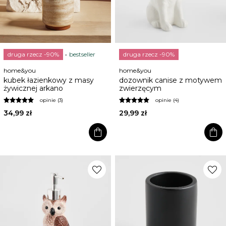
druga rzecz -90%
bestseller
druga rzecz -90%
home&you
home&you
kubek łazienkowy z masy
dozownik canise z motywem
żywicznej arkano
zwierzęcym
opinie (3)
opinie (4)
34,99 zł
29,99 zł
shopping_bag
shopping_bag
favorite
favorite