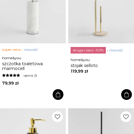
super cena
nowość
druga rzecz -90%
nowość
home&you
home&you
szczotka toaletowa
stojak selloto
marmocell
119,99 zł
opinia (1)
79,99 zł
shopping_bag
shopping_bag
favorite
favorite