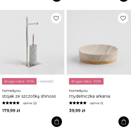
favorite
favorite
druga rzecz -90%
nowość
druga rzecz -90%
home&you
home&you
stojak ze szczotką shinoso
mydelniczka arkania
opinie (2)
opinia (1)
179,99 zł
39,99 zł
shopping_bag
shopping_bag