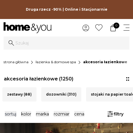
Druga rzecz -90% | Online i Stacjonarnie
0
chevron_right
chevron_right
strona główna
łazienka & domowe spa
akcesoria łazienkowe
akcesoria łazienkowe
(1250)
zestawy (88)
dozowniki (310)
stojaki na papier toal
sortuj
kolor
marka
rozmiar
cena
filtry