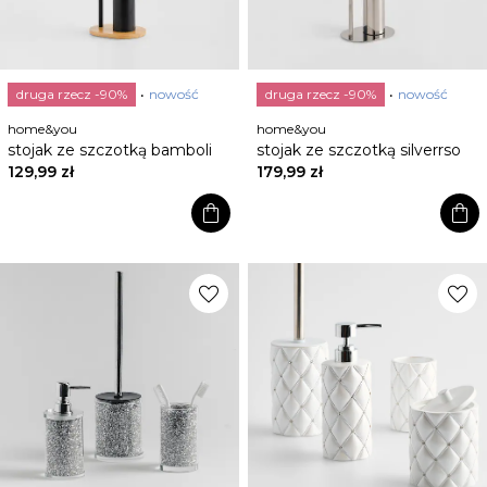
druga rzecz -90%
nowość
druga rzecz -90%
nowość
home&you
home&you
stojak ze szczotką bamboli
stojak ze szczotką silverrso
129,99 zł
179,99 zł
shopping_bag
shopping_bag
favorite
favorite