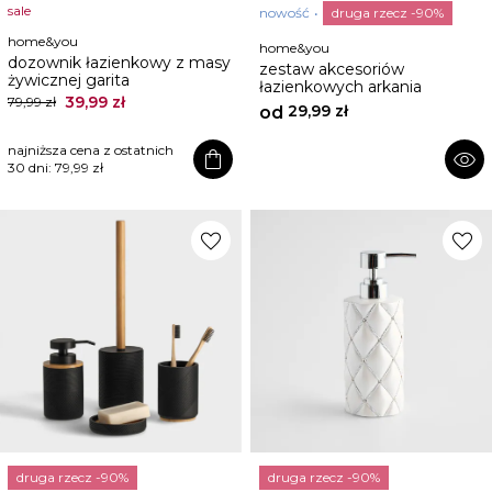
sale
nowość
druga rzecz -90%
home&you
home&you
dozownik łazienkowy z masy
zestaw akcesoriów
żywicznej garita
łazienkowych arkania
39,99 zł
79,99 zł
29,99 zł
od
najniższa cena z ostatnich
shopping_bag
visibility
30 dni:
79,99 zł
favorite
favorite
druga rzecz -90%
druga rzecz -90%