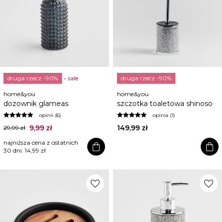
druga rzecz -90%
sale
druga rzecz -90%
home&you
home&you
dozownik glameas
szczotka toaletowa shinoso
opinii (6)
opinia (1)
9,99 zł
149,99 zł
29,99 zł
najniższa cena z ostatnich
shopping_bag
shopping_bag
30 dni:
14,99 zł
favorite
favorite