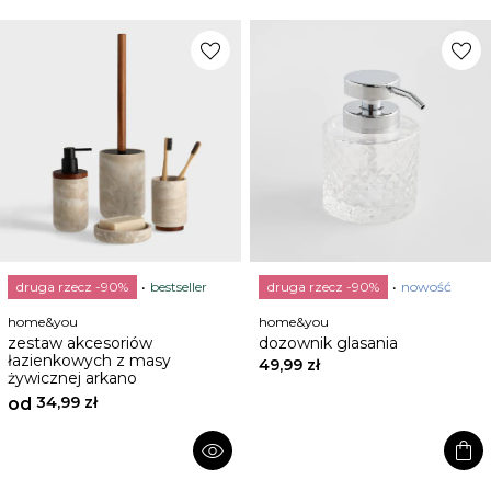
favorite
favorite
druga rzecz -90%
bestseller
druga rzecz -90%
nowość
home&you
home&you
zestaw akcesoriów
dozownik glasania
łazienkowych z masy
49,99 zł
żywicznej arkano
34,99 zł
od
shopping_bag
visibility