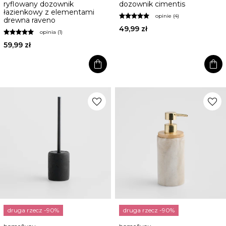
ryflowany dozownik
dozownik cimentis
łazienkowy z elementami
opinie (4)
drewna raveno
49,99 zł
opinia (1)
59,99 zł
shopping_bag
shopping_bag
favorite
favorite
druga rzecz -90%
druga rzecz -90%