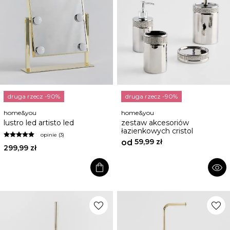
druga rzecz -90%
druga rzecz -90%
home&you
home&you
lustro led artisto led
zestaw akcesoriów
łazienkowych cristol
opinie (3)
59,99 zł
od
299,99 zł
shopping_bag
visibility
favorite
favorite