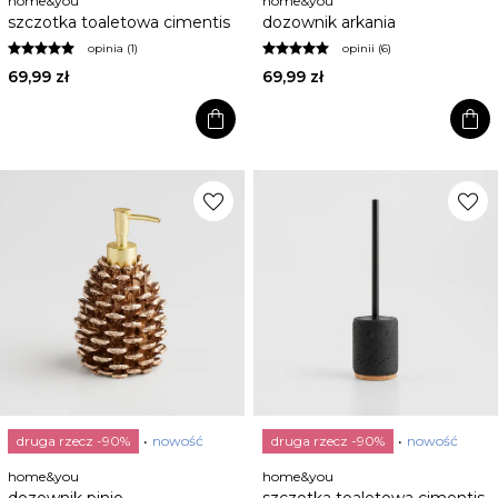
home&you
home&you
szczotka toaletowa cimentis
dozownik arkania
opinia (1)
opinii (6)
69,99 zł
69,99 zł
shopping_bag
shopping_bag
favorite
favorite
druga rzecz -90%
nowość
druga rzecz -90%
nowość
home&you
home&you