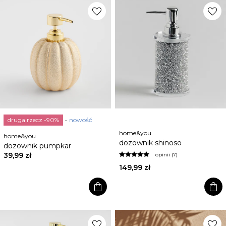
favorite
favorite
druga rzecz -90%
nowość
home&you
home&you
dozownik shinoso
dozownik pumpkar
39,99 zł
opinii (7)
149,99 zł
shopping_bag
shopping_bag
favorite
favorite