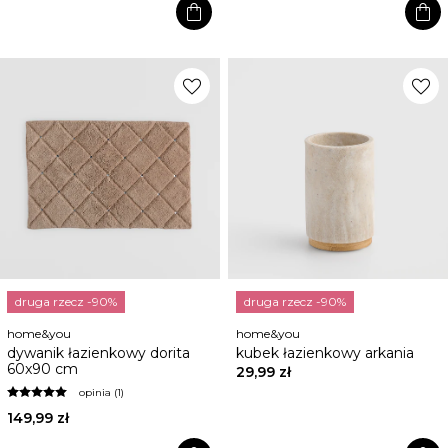
shopping_bag
shopping_bag
favorite
favorite
druga rzecz -90%
druga rzecz -90%
home&you
home&you
dywanik łazienkowy dorita
kubek łazienkowy arkania
60x90 cm
29,99 zł
opinia (1)
149,99 zł