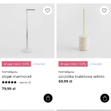
favorite
favorite
druga rzecz -90%
nowość
druga rzecz -90%
nowość
home&you
home&you
stojak marmocell
szczotka toaletowa selloto
69,99 zł
opinia (1)
79,99 zł
shopping_bag
shopping_bag