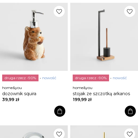
favorite
favorite
druga rzecz -90%
nowość
druga rzecz -90%
nowość
home&you
home&you
dozownik squira
stojak ze szczotką arkanos
39,99 zł
199,99 zł
shopping_bag
shopping_bag
favorite
favorite