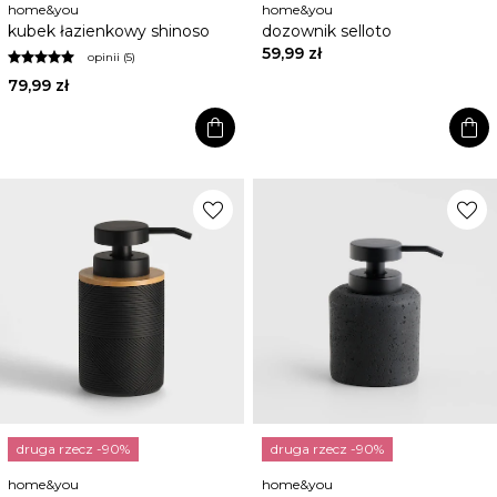
home&you
home&you
kubek łazienkowy shinoso
dozownik selloto
59,99 zł
opinii (5)
79,99 zł
shopping_bag
shopping_bag
favorite
favorite
druga rzecz -90%
druga rzecz -90%
home&you
home&you