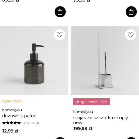
shopping_bag
shopping_bag
favorite
favorite
super cena
druga rzecz -90%
home&you
home&you
dozownik pafori
stojak ze szczotką simply
new
opinie (3)
199,99 zł
12,99 zł