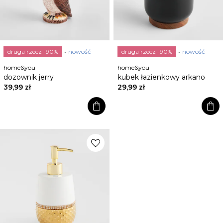
druga rzecz -90%
nowość
druga rzecz -90%
nowość
home&you
home&you
dozownik jerry
kubek łazienkowy arkano
39,99 zł
29,99 zł
shopping_bag
shopping_bag
favorite