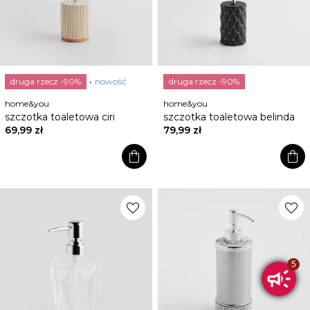
druga rzecz -90%
nowość
druga rzecz -90%
home&you
home&you
szczotka toaletowa ciri
szczotka toaletowa belinda
69,99 zł
79,99 zł
shopping_bag
shopping_bag
favorite
favorite