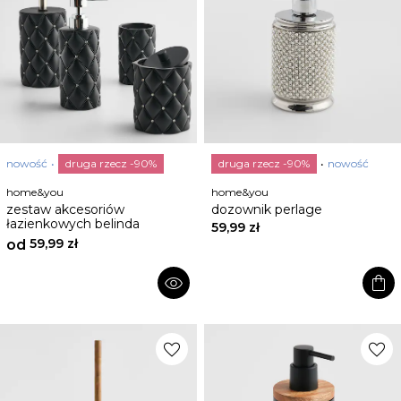
nowość
druga rzecz -90%
druga rzecz -90%
nowość
home&you
home&you
zestaw akcesoriów
dozownik perlage
łazienkowych belinda
59,99 zł
59,99 zł
od
shopping_bag
visibility
favorite
favorite