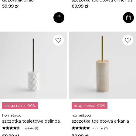
dozownik pinio
szczotka toaletowa cimentis
59,99 zł
69,99 zł
shopping_bag
shopping_bag
favorite
favorite
druga rzecz -90%
druga rzecz -90%
home&you
home&you
szczotka toaletowa belinda
szczotka toaletowa arkania
opinie (4)
opinie (2)
69,99 zł
79,99 zł