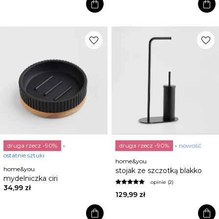
shopping_bag
shopping_bag
favorite
favorite
druga rzecz -90%
druga rzecz -90%
nowość
ostatnie sztuki
home&you
home&you
stojak ze szczotką blakko
mydelniczka ciri
opinie (2)
34,99 zł
129,99 zł
shopping_bag
shopping_bag