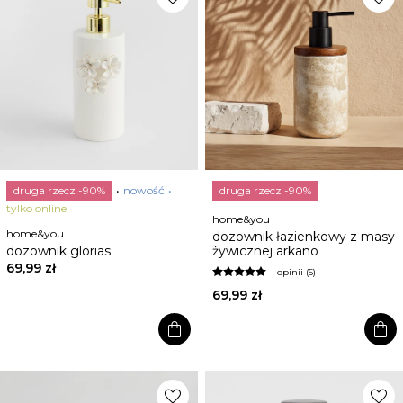
druga rzecz -90%
nowość
druga rzecz -90%
tylko online
home&you
home&you
dozownik łazienkowy z masy
dozownik glorias
żywicznej arkano
69,99 zł
opinii (5)
69,99 zł
shopping_bag
shopping_bag
favorite
favorite