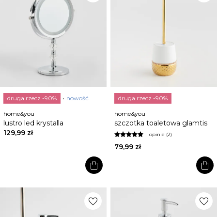
druga rzecz -90%
nowość
druga rzecz -90%
home&you
home&you
lustro led krystalla
szczotka toaletowa glamtis
129,99 zł
opinie (2)
79,99 zł
shopping_bag
shopping_bag
favorite
favorite