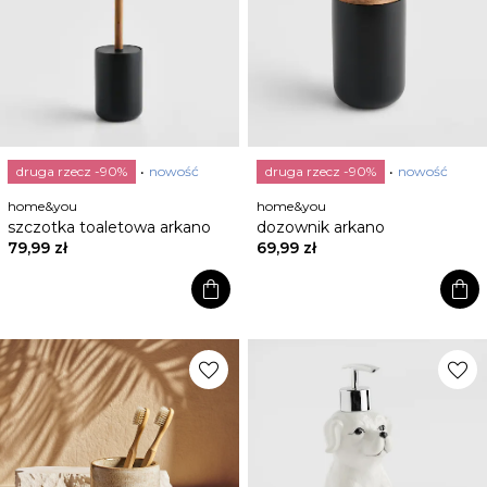
druga rzecz -90%
nowość
druga rzecz -90%
nowość
home&you
home&you
szczotka toaletowa arkano
dozownik arkano
79,99 zł
69,99 zł
shopping_bag
shopping_bag
favorite
favorite