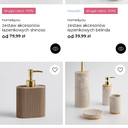
druga rzecz -90%
nowość
druga rzecz -90%
home&you
home&you
zestaw akcesoriów
zestaw akcesoriów
łazienkowych shinoso
łazienkowych belinda
79,99 zł
39,99 zł
od
od
visibility
visibility
favorite
favorite