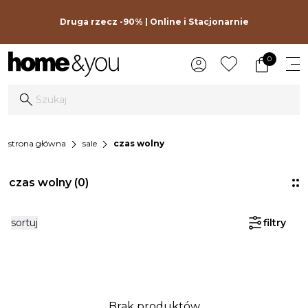
Druga rzecz -90% | Online i Stacjonarnie
0
chevron_right
chevron_right
strona główna
sale
czas wolny
czas wolny
(0)
sortuj
filtry
Brak produktów