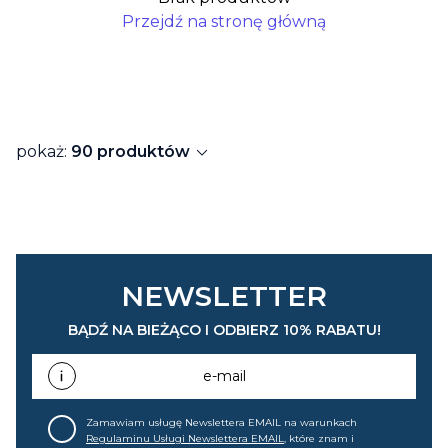
Przejdź na stronę główną
expand_more
pokaż:
90 produktów
NEWSLETTER
BĄDŹ NA BIEŻĄCO I ODBIERZ 10% RABATU!
e-mail
Zamawiam usługę Newslettera EMAIL na warunkach
Regulaminu Usługi Newslettera EMAIL
, które znam i