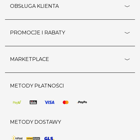
o firmie
OBSŁUGA KLIENTA
rozporządzenie RODO
pomoc - najczęstsze pytania
ustawienia cookies
dostawy i płatność
PROMOCJE I RABATY
polityka prywatności
polityka zwrotu towaru
kontakt
strefa okazji
reklamacje
blog
outlet
MARKETPLACE
wypis z subskrypcji
jakość i bezpieczeństwo
karta klienta
regulamin sklepu
o marketplace
karta podarunkowa
pozostałe regulaminy
strefa marek
METODY PŁATNOŚCI
regulaminy promocji
produkty
pomoc dla sprzedawców
METODY DOSTAWY