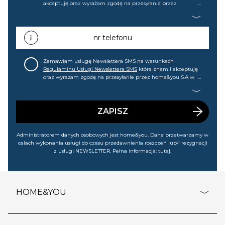
akceptuję oraz wyrażam zgodę na przesyłanie przez
home&you S.A w Gdańsku (KRS: 0000015349) na mój adres e-
mail informacji handlowej (m.in. o nowościach, ofertach,
promocjach, wyprzedażach). Wiem, że mogę tę zgodę w
każdej chwili cofnąć.
nr telefonu
Zamawiam usługę Newslettera SMS na warunkach
Regulaminu Usługi Newslettera SMS
które znam i akceptuję
oraz wyrażam zgodę na przesyłanie przez home&you S.A w
Gdańsku (KRS: 0000015349) na mój nr telefonu informacji
handlowej (m.in. o nowościach, ofertach, promocjach,
wyprzedażach). Wiem, że mogę tę zgodę w każdej chwili
cofnąć.
ZAPISZ
Administratorem danych osobowych jest home&you. Dane przetwarzamy w
celach wykonania usługi do czasu przedawnienia roszczeń lub/i rezygnacji
z usługi NEWSLETTER. Pełna informacja:
tutaj
.
HOME&YOU
adresy sklepów