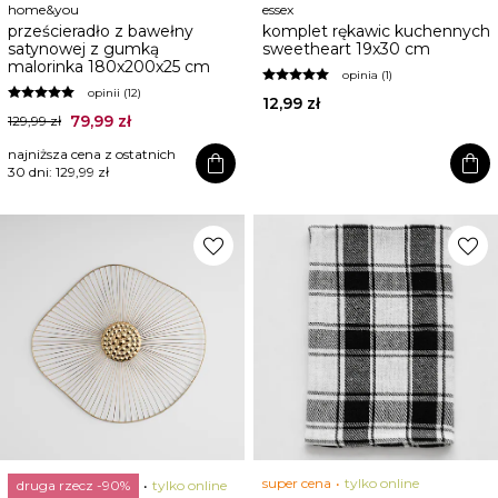
home&you
essex
prześcieradło z bawełny
komplet rękawic kuchennych
satynowej z gumką
sweetheart 19x30 cm
malorinka 180x200x25 cm
opinia (1)
opinii (12)
12,99 zł
79,99 zł
129,99 zł
najniższa cena z ostatnich
shopping_bag
shopping_bag
30 dni:
129,99 zł
favorite
favorite
super cena
tylko online
druga rzecz -90%
tylko online