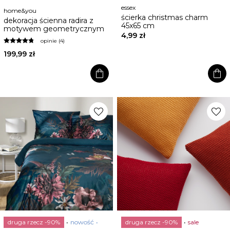
essex
home&you
ścierka christmas charm
dekoracja ścienna radira z
45x65 cm
motywem geometrycznym
4,99 zł
opinie (4)
199,99 zł
shopping_bag
shopping_bag
favorite
favorite
druga rzecz -90%
nowość
druga rzecz -90%
sale