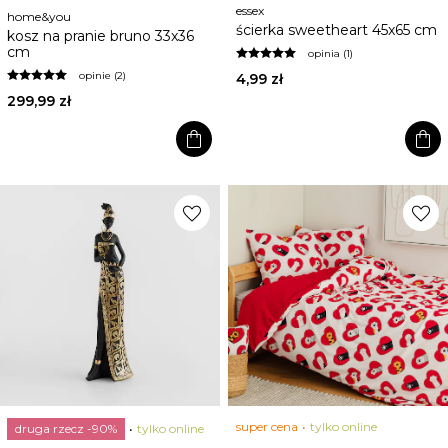
essex
home&you
ścierka sweetheart 45x65 cm
kosz na pranie bruno 33x36
cm
opinia (1)
opinie (2)
4,99 zł
299,99 zł
shopping_bag
shopping_bag
favorite
favorite
super cena
tylko online
druga rzecz -90%
tylko online