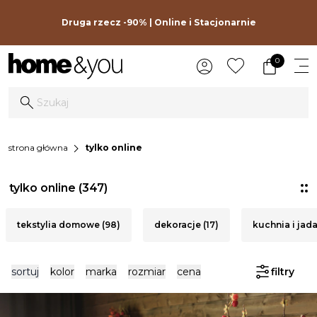
Druga rzecz -90% | Online i Stacjonarnie
0
chevron_right
strona główna
tylko online
tylko online
(347)
tekstylia domowe (98)
dekoracje (17)
kuchnia i jadal
sortuj
kolor
marka
rozmiar
cena
filtry