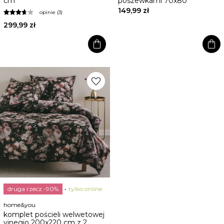
cm
poszewkami 70x80
149,99 zł
opinie (3)
299,99 zł
shopping_bag
shopping_bag
favorite
druga rzecz -90%
tylko online
home&you
komplet pościeli welwetowej
vinegio 200x220 cm z 2