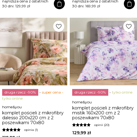
najniższa cena z ostatnich
najniższa cena z ostatnich
shopping_bag
shopping_bag
30 dni:
129,99 zł
30 dni:
169,99 zł
favorite
favorite
druga rzecz -90%
super cena
druga rzecz -90%
tylko online
tylko online
home&you
home&you
komplet pościeli z mikrofibry
komplet pościeli z mikrofibry
mistik 160x200 cm z 2
dalesso 200x220 cm z 2
poszewkami 70x80
poszewkami 70x80
opinii (20)
opinia (1)
129,99 zł