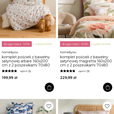
druga rzecz -90%
tylko online
druga rzecz -90%
tylko online
home&you
home&you
komplet pościeli z bawełny
komplet pościeli z bawełny
satynowej arbare 160x200
satynowej magretta 160x200
cm z 2 poszewkami 70x80
cm z 2 poszewkami 70x80
opinii (5)
opinii (9)
199,99 zł
229,99 zł
shopping_bag
shopping_bag
favorite
favorite