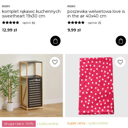
essex
essex
komplet rękawic kuchennych
poszewka welwetowa love is
sweetheart 19x30 cm
in the air 40x40 cm
opinii (6)
opinie (3)
12,99 zł
9,99 zł
shopping_bag
shopping_bag
favorite
favorite
super cena
tylko online
druga rzecz -90%
tylko online