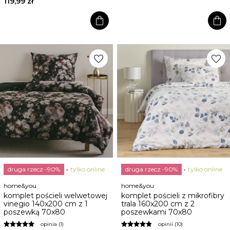
119,99 zł
shopping_bag
shopping_bag
favorite
favorite
druga rzecz -90%
tylko online
druga rzecz -90%
tylko online
home&you
home&you
komplet pościeli welwetowej
komplet pościeli z mikrofibry
vinegio 140x200 cm z 1
trala 160x200 cm z 2
poszewką 70x80
poszewkami 70x80
opinia (1)
opinii (10)