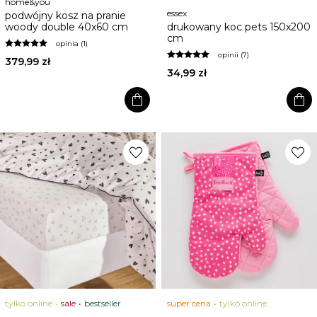
home&you
essex
podwójny kosz na pranie
woody double 40x60 cm
drukowany koc pets 150x200
cm
opinia (1)
opinii (7)
379,99 zł
34,99 zł
shopping_bag
shopping_bag
favorite
favorite
tylko online
sale
bestseller
super cena
tylko online