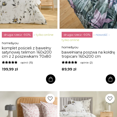
druga rzecz -90%
tylko online
druga rzecz -90%
nowość
tylko online
home&you
home&you
komplet pościeli z bawełny
satynowej telimon 160x200
bawełniana poszwa na kołdrę
cm z 2 poszewkami 70x80
tropicani 160x200 cm
opinii (15)
opinie (2)
199,99 zł
89,99 zł
shopping_bag
shopping_bag
favorite
favorite