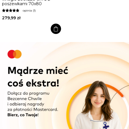
poszewkami 70x80
opinia (1)
279,99 zł
shopping_bag