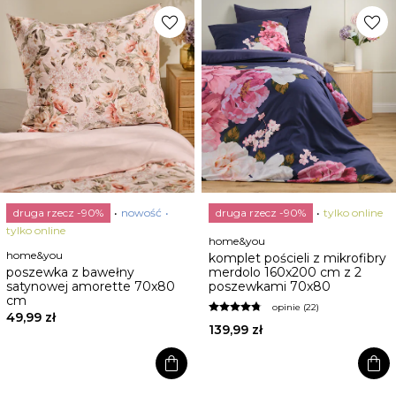
favorite
favorite
druga rzecz -90%
nowość
druga rzecz -90%
tylko online
tylko online
home&you
home&you
komplet pościeli z mikrofibry
poszewka z bawełny
merdolo 160x200 cm z 2
satynowej amorette 70x80
poszewkami 70x80
cm
opinie (22)
49,99 zł
139,99 zł
shopping_bag
shopping_bag