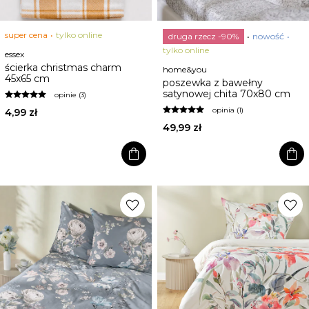
super cena
tylko online
druga rzecz -90%
nowość
tylko online
essex
ścierka christmas charm
home&you
45x65 cm
poszewka z bawełny
satynowej chita 70x80 cm
opinie (3)
opinia (1)
4,99 zł
49,99 zł
shopping_bag
shopping_bag
favorite
favorite