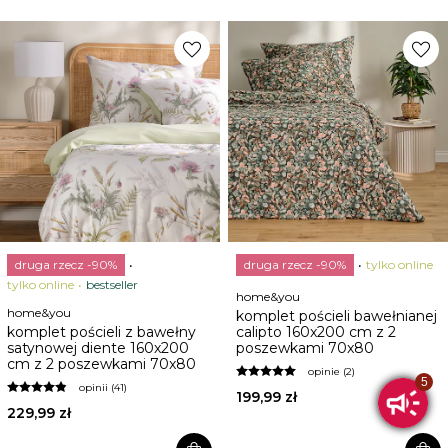
favorite
favorite
druga rzecz -90%
druga rzecz -90%
tylko online
tylko online
bestseller
home&you
home&you
komplet pościeli bawełnianej
komplet pościeli z bawełny
calipto 160x200 cm z 2
satynowej diente 160x200
poszewkami 70x80
cm z 2 poszewkami 70x80
opinie (2)
opinii (41)
199,99 zł
229,99 zł