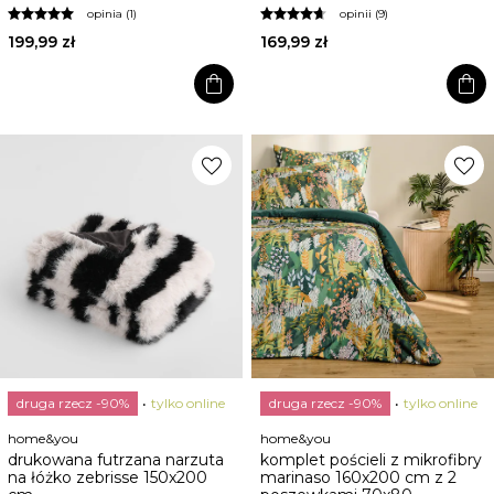
opinia (1)
opinii (9)
199,99 zł
169,99 zł
shopping_bag
shopping_bag
favorite
favorite
druga rzecz -90%
tylko online
druga rzecz -90%
tylko online
home&you
home&you
drukowana futrzana narzuta
komplet pościeli z mikrofibry
na łóżko zebrisse 150x200
marinaso 160x200 cm z 2