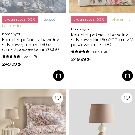
druga rzecz -90%
nowość
druga rzecz -90%
tylko online
tylko online
home&you
home&you
komplet pościeli z bawełny
komplet pościeli z bawełny
satynowej lilir 160x200 cm z 2
satynowej fentee 160x200
poszewkami 70x80
cm z 2 poszewkami 70x80
opinie (2)
opinii (7)
249,99 zł
249,99 zł
shopping_bag
shopping_bag
favorite
favorite