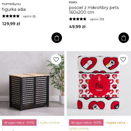
essex
home&you
pościel z mikrofibry pets
figurka adia
160x200 cm
opinii (5)
opinii (10)
129,99 zł
49,99 zł
shopping_bag
shopping_bag
favorite
favorite
druga rzecz -90%
tylko online
druga rzecz -90%
super cena
tylko online