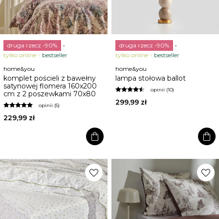
druga rzecz -90%
druga rzecz -90%
tylko online
bestseller
tylko online
bestseller
home&you
home&you
komplet pościeli z bawełny
lampa stołowa ballot
satynowej flomera 160x200
opinii (10)
cm z 2 poszewkami 70x80
299,99 zł
opinii (5)
229,99 zł
shopping_bag
shopping_bag
favorite
favorite