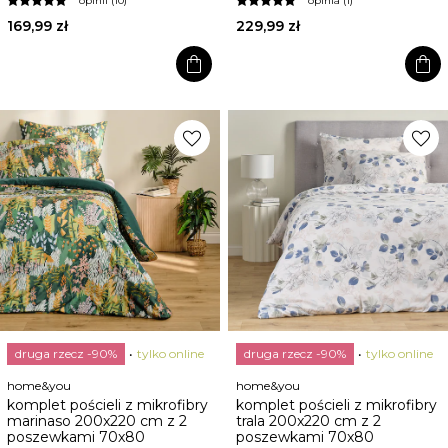
opinii (10)
opinia (1)
169,99 zł
229,99 zł
shopping_bag
shopping_bag
favorite
favorite
druga rzecz -90%
tylko online
druga rzecz -90%
tylko online
home&you
home&you
komplet pościeli z mikrofibry
komplet pościeli z mikrofibry
marinaso 200x220 cm z 2
trala 200x220 cm z 2
poszewkami 70x80
poszewkami 70x80