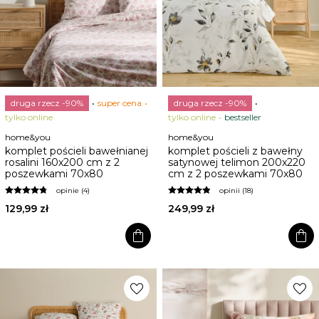
druga rzecz -90%
super cena
druga rzecz -90%
tylko online
tylko online
bestseller
home&you
home&you
komplet pościeli bawełnianej
komplet pościeli z bawełny
rosalini 160x200 cm z 2
satynowej telimon 200x220
poszewkami 70x80
cm z 2 poszewkami 70x80
opinie (4)
opinii (18)
129,99 zł
249,99 zł
shopping_bag
shopping_bag
favorite
favorite