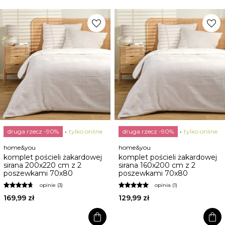
favorite
favorite
druga rzecz -90%
tylko online
druga rzecz -90%
tylko online
home&you
home&you
komplet pościeli żakardowej
komplet pościeli żakardowej
sirana 200x220 cm z 2
sirana 160x200 cm z 2
poszewkami 70x80
poszewkami 70x80
opinie (3)
opinia (1)
169,99 zł
129,99 zł
shopping_bag
shopping_bag