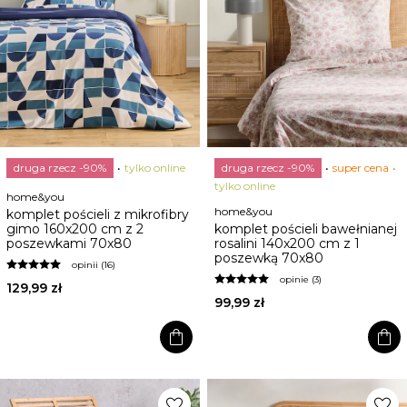
druga rzecz -90%
tylko online
druga rzecz -90%
super cena
tylko online
home&you
home&you
komplet pościeli z mikrofibry
gimo 160x200 cm z 2
komplet pościeli bawełnianej
poszewkami 70x80
rosalini 140x200 cm z 1
poszewką 70x80
opinii (16)
opinie (3)
129,99 zł
99,99 zł
shopping_bag
shopping_bag
favorite
favorite