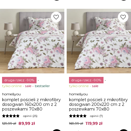
favorite
favorite
druga rzecz -90%
druga rzecz -90%
tylko online
sale
bestseller
tylko online
sale
home&you
home&you
komplet pościeli z mikrofibry
komplet pościeli z mikrofibry
dosogwan 160x200 cm z 2
dosogwan 200x220 cm z 2
poszewkami 70x80
poszewkami 70x80
opinii (25)
opinii (7)
89,99 zł
119,99 zł
129,99 zł
169,99 zł