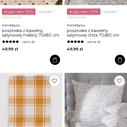
druga rzecz -90%
nowość
druga rzecz -90%
nowość
tylko online
tylko online
home&you
home&you
poszewka z bawełny
poszewka z bawełny
satynowej mallory 70x80 cm
satynowej chita 70x80 cm
opinii (5)
opinie (3)
49,99 zł
49,99 zł
shopping_bag
shopping_bag
favorite
favorite