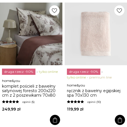
favorite
favorite
druga rzecz -90%
tylko online
druga rzecz -90%
tylko online
premium line
home&you
home&you
komplet pościeli z bawełny
satynowej foresto 200x220
ręcznik z bawełny egipskiej
cm z 2 poszewkami 70x80
spa 70x130 cm
opinii (5)
opinii (10)
249,99 zł
119,99 zł
shopping_bag
shopping_bag