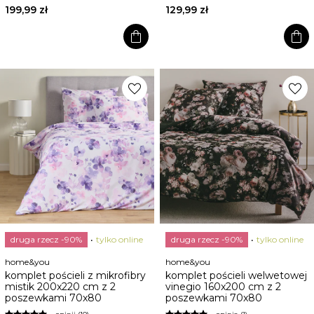
199,99 zł
129,99 zł
shopping_bag
shopping_bag
favorite
favorite
druga rzecz -90%
tylko online
druga rzecz -90%
tylko online
home&you
home&you
komplet pościeli z mikrofibry
komplet pościeli welwetowej
mistik 200x220 cm z 2
vinegio 160x200 cm z 2
poszewkami 70x80
poszewkami 70x80