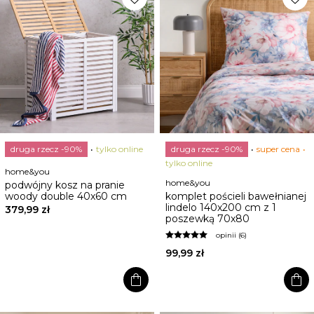
druga rzecz -90%
tylko online
druga rzecz -90%
super cena
tylko online
home&you
home&you
podwójny kosz na pranie
woody double 40x60 cm
komplet pościeli bawełnianej
lindelo 140x200 cm z 1
379,99 zł
poszewką 70x80
opinii (6)
99,99 zł
shopping_bag
shopping_bag