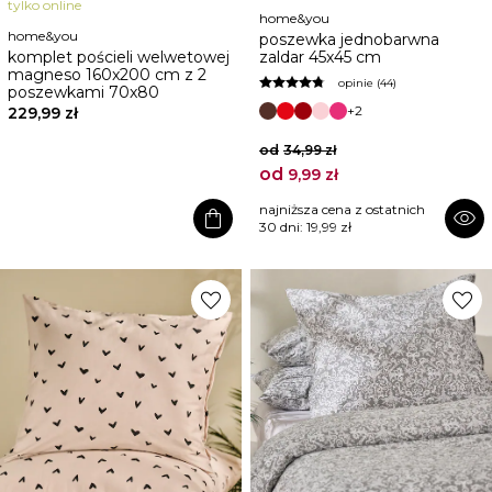
tylko online
home&you
home&you
poszewka jednobarwna
komplet pościeli welwetowej
zaldar 45x45 cm
magneso 160x200 cm z 2
opinie (44)
poszewkami 70x80
+2
229,99 zł
od
34,99 zł
od
9,99 zł
najniższa cena z ostatnich
shopping_bag
visibility
30 dni:
19,99 zł
favorite
favorite