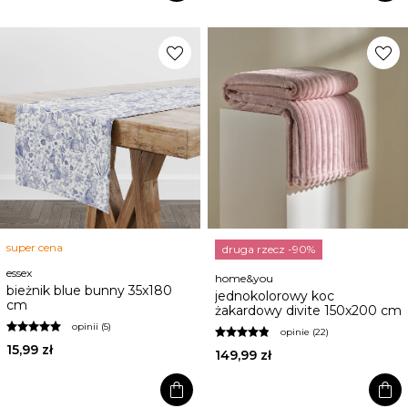
favorite
favorite
super cena
druga rzecz -90%
essex
home&you
bieżnik blue bunny 35x180
jednokolorowy koc
cm
żakardowy divite 150x200 cm
opinii (5)
opinie (22)
15,99 zł
149,99 zł
shopping_bag
shopping_bag