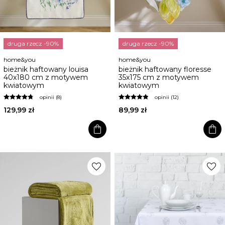
druga rzecz -90%
druga rzecz -90%
home&you
home&you
bieżnik haftowany louisa
bieżnik haftowany floresse
40x180 cm z motywem
35x175 cm z motywem
kwiatowym
kwiatowym
opinii (8)
opinii (12)
129,99 zł
89,99 zł
shopping_bag
shopping_bag
favorite
favorite