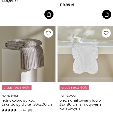
149,99 zł
119,99 zł
shopping_bag
shopping_bag
favorite
favorite
druga rzecz -90%
druga rzecz -90%
home&you
home&you
jednokolorowy koc
bieżnik haftowany lucro
żakardowy divite 150x200 cm
35x180 cm z motywem
kwiatowym
opinii (25)