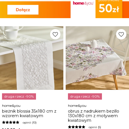
favorite
favorite
druga rzecz -90%
druga rzecz -90%
home&you
home&you
bieżnik blossia 35x180 cm z
obrus z nadrukiem bezillo
wzorem kwiatowym
130x180 cm z motywem
kwiatowym
opinii (10)
opinii (5)