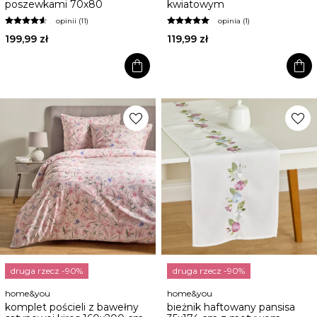
poszewkami 70x80
kwiatowym
opinii (11)
opinia (1)
199,99 zł
119,99 zł
shopping_bag
shopping_bag
favorite
favorite
druga rzecz -90%
druga rzecz -90%
home&you
home&you
komplet pościeli z bawełny
bieżnik haftowany pansisa