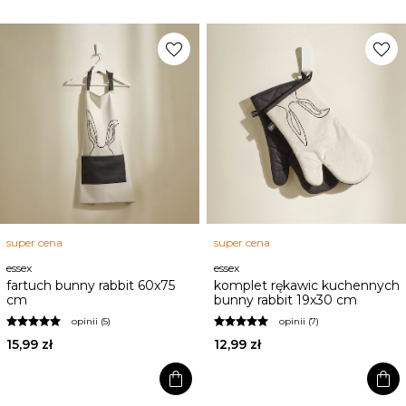
favorite
favorite
super cena
super cena
essex
essex
fartuch bunny rabbit 60x75
komplet rękawic kuchennych
cm
bunny rabbit 19x30 cm
opinii (5)
opinii (7)
15,99 zł
12,99 zł
shopping_bag
shopping_bag