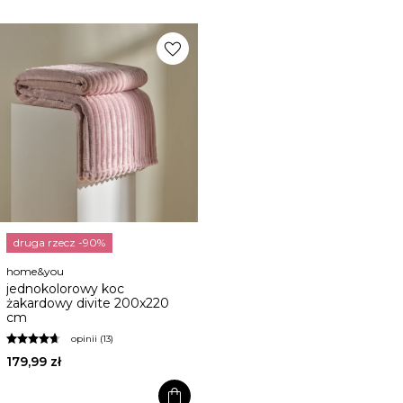
favorite
druga rzecz -90%
home&you
jednokolorowy koc
żakardowy divite 200x220
cm
opinii (13)
179,99 zł
shopping_bag