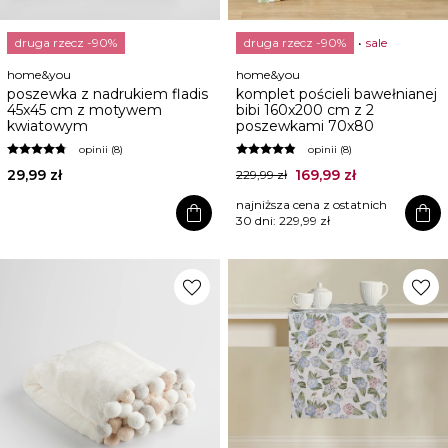
druga rzecz -90%
druga rzecz -90%
sale
home&you
home&you
poszewka z nadrukiem fladis
komplet pościeli bawełnianej
45x45 cm z motywem
bibi 160x200 cm z 2
kwiatowym
poszewkami 70x80
opinii (8)
opinii (8)
29,99 zł
169,99 zł
229,99 zł
najniższa cena z ostatnich
shopping_bag
shopping_bag
30 dni:
229,99 zł
favorite
favorite