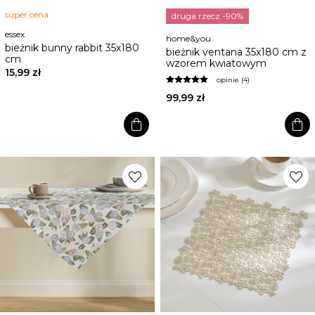
super cena
druga rzecz -90%
essex
home&you
bieżnik bunny rabbit 35x180
bieżnik ventana 35x180 cm z
cm
wzorem kwiatowym
15,99 zł
opinie (4)
99,99 zł
shopping_bag
shopping_bag
favorite
favorite