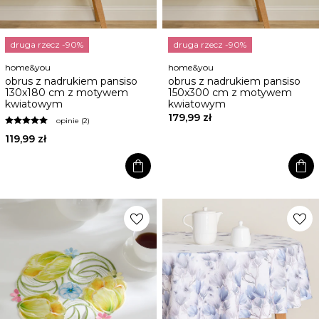
druga rzecz -90%
druga rzecz -90%
home&you
home&you
obrus z nadrukiem pansiso
obrus z nadrukiem pansiso
130x180 cm z motywem
150x300 cm z motywem
kwiatowym
kwiatowym
179,99 zł
opinie (2)
119,99 zł
shopping_bag
shopping_bag
favorite
favorite