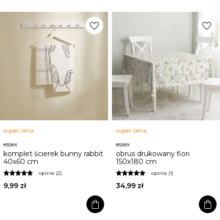
favorite
favorite
super cena
super cena
essex
essex
komplet ścierek bunny rabbit
obrus drukowany fiori
40x60 cm
150x180 cm
opinie (2)
opinia (1)
9,99 zł
34,99 zł
shopping_bag
shopping_bag