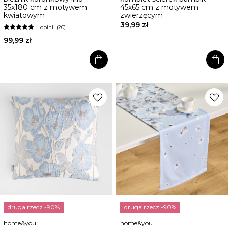
35x180 cm z motywem
45x65 cm z motywem
kwiatowym
zwierzęcym
39,99 zł
opinii (20)
99,99 zł
shopping_bag
shopping_bag
favorite
favorite
druga rzecz -90%
druga rzecz -90%
home&you
home&you