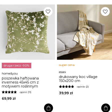
favorite
favorite
super cena
druga rzecz -90%
essex
home&you
drukowany koc village
poszewka haftowana
150x200 cm
inverness 45x45 cm z
motywem roślinnym
opinie (2)
opinii (11)
39,99 zł
69,99 zł
shopping_bag
shopping_bag