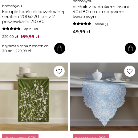
home&you
home&you
bieżnik z nadrukiem irisoni
komplet pościeli bawełnianej
40x180 cm z motywem
serafino 200x220 cm z 2
kwiatowym
poszewkami 70x80
opinii (5)
opinii (8)
49,99 zł
169,99 zł
229,99 zł
najniższa cena z ostatnich
shopping_bag
shopping_bag
30 dni:
229,99 zł
favorite
favorite
druga rzecz -90%
druga rzecz -90%