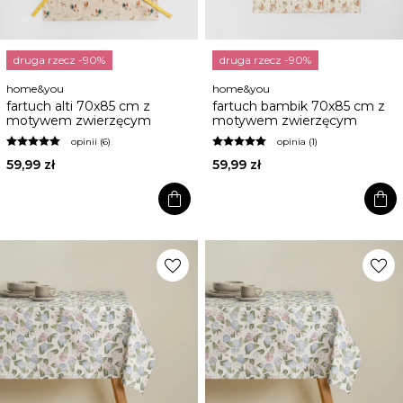
druga rzecz -90%
druga rzecz -90%
home&you
home&you
fartuch alti 70x85 cm z
fartuch bambik 70x85 cm z
motywem zwierzęcym
motywem zwierzęcym
opinii (6)
opinia (1)
59,99 zł
59,99 zł
shopping_bag
shopping_bag
favorite
favorite