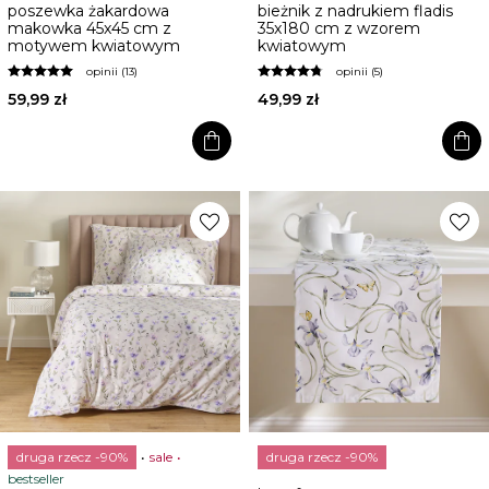
poszewka żakardowa
bieżnik z nadrukiem fladis
makowka 45x45 cm z
35x180 cm z wzorem
motywem kwiatowym
kwiatowym
opinii (13)
opinii (5)
59,99 zł
49,99 zł
shopping_bag
shopping_bag
favorite
favorite
druga rzecz -90%
sale
druga rzecz -90%
bestseller