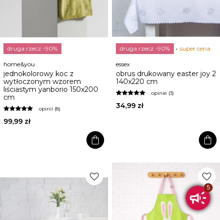
druga rzecz -90%
druga rzecz -90%
super cena
home&you
essex
jednokolorowy koc z
obrus drukowany easter joy 2
wytłoczonym wzorem
140x220 cm
liściastym yanborio 150x200
opinie (3)
cm
34,99 zł
opinii (8)
99,99 zł
shopping_bag
shopping_bag
favorite
favorite