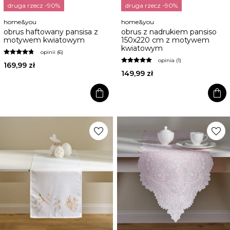
druga rzecz -90%
druga rzecz -90%
home&you
home&you
obrus haftowany pansisa z
obrus z nadrukiem pansiso
motywem kwiatowym
150x220 cm z motywem
kwiatowym
opinii (6)
opinia (1)
169,99 zł
149,99 zł
shopping_bag
shopping_bag
favorite
favorite