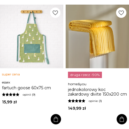
favorite
favorite
super cena
druga rzecz -90%
essex
home&you
fartuch goose 60x75 cm
jednokolorowy koc
żakardowy divite 150x200 cm
opinii (9)
opinie (3)
15,99 zł
149,99 zł
shopping_bag
shopping_bag