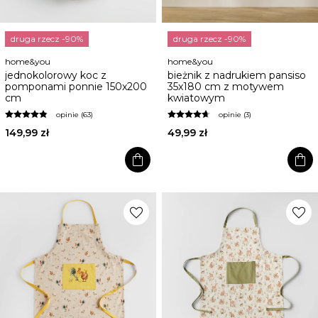
druga rzecz -90%
druga rzecz -90%
home&you
home&you
jednokolorowy koc z
bieżnik z nadrukiem pansiso
pomponami ponnie 150x200
35x180 cm z motywem
cm
kwiatowym
opinie (63)
opinie (3)
149,99 zł
49,99 zł
shopping_bag
shopping_bag
favorite
favorite