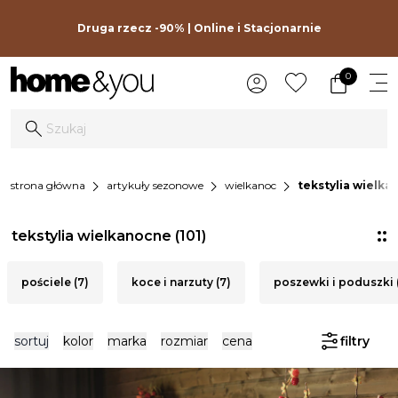
Druga rzecz -90% | Online i Stacjonarnie
0
chevron_right
chevron_right
chevron_right
strona główna
artykuły sezonowe
wielkanoc
tekstylia wielk
tekstylia wielkanocne
(101)
pościele (7)
koce i narzuty (7)
poszewki i poduszki (
sortuj
kolor
marka
rozmiar
cena
filtry