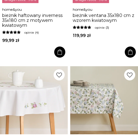
home&you
home&you
bieżnik haftowany inverness
bieżnik ventana 35x180 cm z
35x180 cm z motywem
wzorem kwiatowym
kwiatowym
opinie (3)
opinie (4)
119,99 zł
99,99 zł
shopping_bag
shopping_bag
favorite
favorite