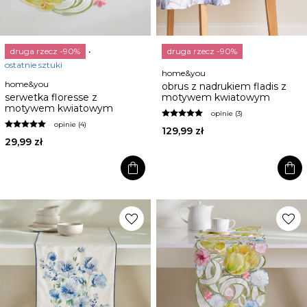
druga rzecz -90%
druga rzecz -90%
ostatnie sztuki
home&you
home&you
obrus z nadrukiem fladis z
serwetka floresse z
motywem kwiatowym
motywem kwiatowym
opinie (3)
opinie (4)
129,99 zł
29,99 zł
shopping_bag
shopping_bag
favorite
favorite