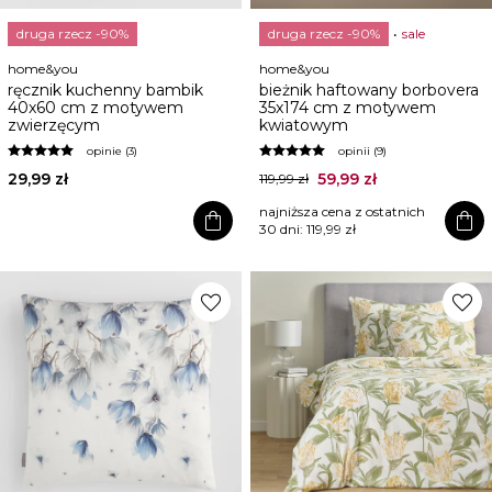
druga rzecz -90%
druga rzecz -90%
sale
home&you
home&you
ręcznik kuchenny bambik
bieżnik haftowany borbovera
40x60 cm z motywem
35x174 cm z motywem
zwierzęcym
kwiatowym
opinie (3)
opinii (9)
29,99 zł
59,99 zł
119,99 zł
najniższa cena z ostatnich
shopping_bag
shopping_bag
30 dni:
119,99 zł
favorite
favorite