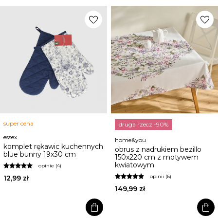
favorite
favorite
super cena
druga rzecz -90%
essex
home&you
komplet rękawic kuchennych
obrus z nadrukiem bezillo
blue bunny 19x30 cm
150x220 cm z motywem
kwiatowym
opinie (4)
opinii (6)
12,99 zł
149,99 zł
shopping_bag
shopping_bag