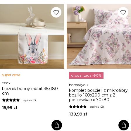
favorite
favorite
super cena
druga rzecz -90%
essex
home&you
bieżnik bunny rabbit 35x180
komplet pościeli z mikrofibry
cm
bezillo 160x200 cm z 2
poszewkami 70x80
opinie (3)
opinie (2)
15,99 zł
139,99 zł
shopping_bag
shopping_bag