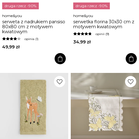
druga rzecz -90%
druga rzecz -90%
home&you
home&you
serweta z nadrukiem pansiso
serwetka florina 30x30 cm z
80x80 cm z motywem
motywem kwiatowym
kwiatowym
opinii (9)
opinia (1)
34,99 zł
49,99 zł
shopping_bag
shopping_bag
favorite
favorite