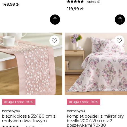
opinie (3)
149,99 zł
119,99 zł
shopping_bag
shopping_bag
favorite
favorite
druga rzecz -90%
druga rzecz -90%
home&you
home&you
bieżnik blossia 35x180 cm z
komplet pościeli z mikrofibry
motywem kwiatowym
bezillo 200x220 cm z 2
poszewkami 70x80