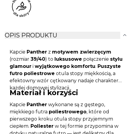
expand_more
OPIS PRODUKTU
Kapcie
Panther
z
motywem zwierzęcym
(rozmiar
39/40
) to
luksusowe
połączenie
stylu
glamour
i
wyjątkowego komfortu
.
Puszyste
futro poliestrowe
otula stopy miękkością, a
efektowny wzór cętkowany nadaje charakteru
każdej domowej stylizacji.
Materiał i korzyści
Kapcie
Panther
wykonane są z gęstego,
miękkiego futra
poliestrowego
, które od
pierwszego kroku otula stopy przyjemnym
ciepłem.
Poliester
w tej formie przypomina w
dotyku naturalne futro — jest delikatny dla