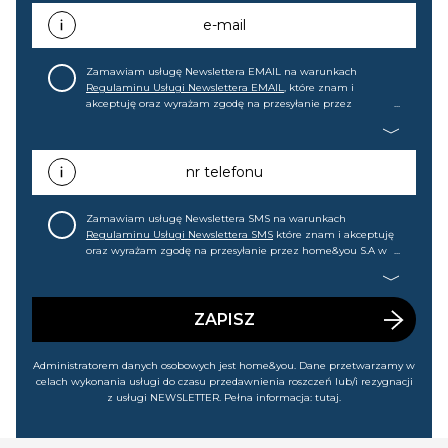
e-mail
Zamawiam usługę Newslettera EMAIL na warunkach
Regulaminu Usługi Newslettera EMAIL
, które znam i
akceptuję oraz wyrażam zgodę na przesyłanie przez
home&you S.A w Gdańsku (KRS: 0000015349) na mój adres e-
mail informacji handlowej (m.in. o nowościach, ofertach,
promocjach, wyprzedażach). Wiem, że mogę tę zgodę w
każdej chwili cofnąć.
nr telefonu
Zamawiam usługę Newslettera SMS na warunkach
Regulaminu Usługi Newslettera SMS
które znam i akceptuję
oraz wyrażam zgodę na przesyłanie przez home&you S.A w
Gdańsku (KRS: 0000015349) na mój nr telefonu informacji
handlowej (m.in. o nowościach, ofertach, promocjach,
wyprzedażach). Wiem, że mogę tę zgodę w każdej chwili
cofnąć.
ZAPISZ
Administratorem danych osobowych jest home&you. Dane przetwarzamy w
celach wykonania usługi do czasu przedawnienia roszczeń lub/i rezygnacji
z usługi NEWSLETTER. Pełna informacja:
tutaj
.