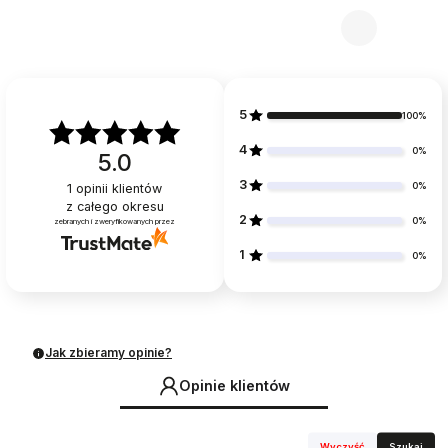
5
100%
4
0%
5.0
3
0%
1
opinii klientów
z całego okresu
2
0%
zebranych i zweryfikowanych przez
1
0%
Jak zbieramy opinie?
Opinie klientów
Wyczyść
Szukaj