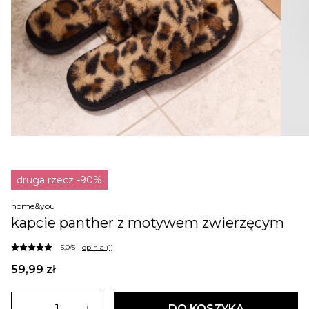
druga rzecz -90%
home&you
kapcie panther z motywem zwierzęcym
5,0/5 -
opinia (1)
59,99 zł
DO KOSZYKA