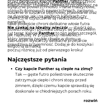
przez długi czas, kapcie
Panther
należy czyścić
partnerki, która kocha wyjątkowe dodatki.
elastyczność, trwałość i pewną przyczepność na
wyłącznie powierzchniowo. Pranie maszynowe,
różnych domowych nawierzchniach, zarówno
suszenie w suszarce bębnowej, prasowanie oraz
na dywanie, jak i na gładkich kafelkach czy
chemiczne czyszczenie są niedozwolone —
panelach.
takie podejście chroni delikatne włosie futra
Nie czekaj na idealny wieczór
— stwórz go
poliestrowego i pozwala cieszyć się produktem
już teraz. Kapcie
Panther
to ten jeden szczegół,
jak najdłużej. W przypadku niewielkich
który zmienia zwykłe chwile w domu w
zabrudzeń wystarczy delikatne przetarcie
prawdziwą przyjemność. Dodaj je do koszyka i
wilgotną szmatką.
poczuj różnicę już od pierwszego kroku!
Najczęstsze pytania
Czy kapcie Panther są ciepłe na zimę?
Tak — gęste futro poliestrowe skutecznie
zatrzymuje ciepło i chroni stopy przed
zimnem, dzięki czemu kapcie sprawdzą się
doskonale w chłodniejszych porach roku.
Czy podeszwa TPR jest bezpieczna na
rozwiń
kafelkach?
Podeszwa z materiału
TPR