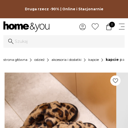
Druga rzecz -90% | Online i Stacjonarnie
0
chevron_right
chevron_right
chevron_right
chevron_right
strona główna
odzież
akcesoria i dodatki
kapcie
kapcie pan
favorite