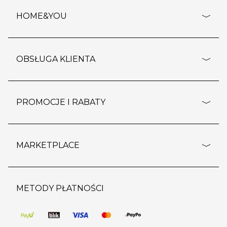
HOME&YOU
adresy sklepów
o firmie
OBSŁUGA KLIENTA
rozporządzenie RODO
pomoc - najczęstsze pytania
ustawienia cookies
dostawy i płatność
PROMOCJE I RABATY
polityka prywatności
polityka zwrotu towaru
kontakt
strefa okazji
reklamacje
blog
outlet
MARKETPLACE
wypis z subskrypcji
jakość i bezpieczeństwo
karta klienta
regulamin sklepu
o marketplace
karta podarunkowa
pozostałe regulaminy
strefa marek
METODY PŁATNOŚCI
regulaminy promocji
produkty
pomoc dla sprzedawców