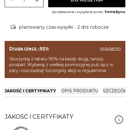
remove
add
sprzedawane i wysyłane przez:
home&you
delivery_truck_bolt
planowany czas wysyłki - 2 dni robocze
Druga rzecz -90%
regulamin
Skorzystaj z rabatu 90% na każdy drugi, tańszy
produkt. Wybieraj z wielkiej promocyjnej puli, łącz w
pary i oszczędzaj! Szczegóły akcji w regulaminie.
JAKOŚĆ I CERTYFIKATY
OPIS PRODUKTU
SZCZEGÓŁY
JAKOŚĆ I CERTYFIKATY