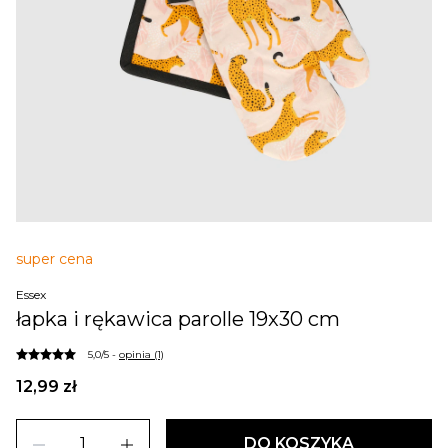
super cena
Essex
łapka i rękawica parolle 19x30 cm
5,0/5 -
opinia (1)
12,99 zł
remove
add
DO KOSZYKA