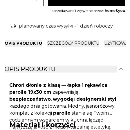
sprzedawane i wysyłane przez:
home&you
delivery_truck_bolt
planowany czas wysyłki - 1 dzień roboczy
OPIS PRODUKTU
SZCZEGÓŁY PRODUKTU
UŻYTKOWA
expand_more
OPIS PRODUKTU
Chroń dłonie z klasą
—
łapka i rękawica
parolle 19x30 cm
zapewniają
bezpieczeństwo
,
wygodę
i
designerski styl
każdego dnia gotowania. Modny, jasnoróżowy
komplet z kolekcji
parolle
stanie się Twoim
codziennym wsparciem w kuchni, łącząc
Materiał i korzyści
najwyższą jakość z niepowtarzalną estetyką.