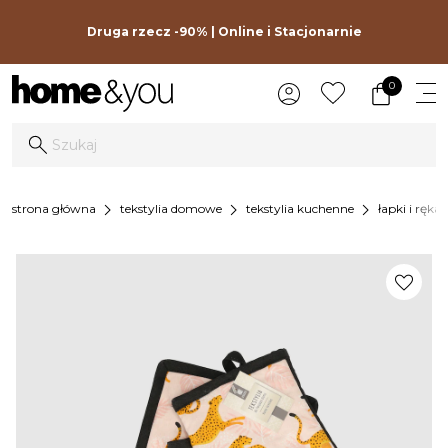
Druga rzecz -90% | Online i Stacjonarnie
0
chevron_right
chevron_right
chevron_right
strona główna
tekstylia domowe
tekstylia kuchenne
łapki i ręka
favorite