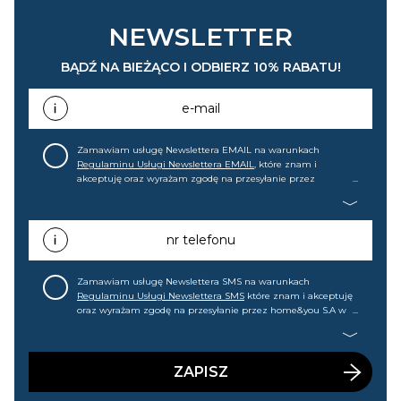
NEWSLETTER
BĄDŹ NA BIEŻĄCO I ODBIERZ 10% RABATU!
e-mail
Zamawiam usługę Newslettera EMAIL na warunkach
Regulaminu Usługi Newslettera EMAIL
, które znam i
akceptuję oraz wyrażam zgodę na przesyłanie przez
home&you S.A w Gdańsku (KRS: 0000015349) na mój adres e-
mail informacji handlowej (m.in. o nowościach, ofertach,
promocjach, wyprzedażach). Wiem, że mogę tę zgodę w
każdej chwili cofnąć.
nr telefonu
Zamawiam usługę Newslettera SMS na warunkach
Regulaminu Usługi Newslettera SMS
które znam i akceptuję
oraz wyrażam zgodę na przesyłanie przez home&you S.A w
Gdańsku (KRS: 0000015349) na mój nr telefonu informacji
handlowej (m.in. o nowościach, ofertach, promocjach,
wyprzedażach). Wiem, że mogę tę zgodę w każdej chwili
cofnąć.
ZAPISZ