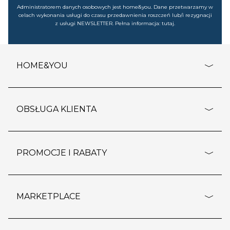
Administratorem danych osobowych jest home&you. Dane przetwarzamy w
celach wykonania usługi do czasu przedawnienia roszczeń lub/i rezygnacji
z usługi NEWSLETTER. Pełna informacja:
tutaj
.
HOME&YOU
adresy sklepów
o firmie
OBSŁUGA KLIENTA
rozporządzenie RODO
pomoc - najczęstsze pytania
ustawienia cookies
dostawy i płatność
PROMOCJE I RABATY
polityka prywatności
polityka zwrotu towaru
kontakt
strefa okazji
reklamacje
blog
outlet
MARKETPLACE
wypis z subskrypcji
jakość i bezpieczeństwo
karta klienta
regulamin sklepu
o marketplace
karta podarunkowa