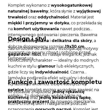
Komplet wykonano z
wysokogatunkowej
naturalnej bawełny
, która słynie z
wyjątkowej
trwałości
oraz
oddychalności
. Materiał jest
miękki i przyjemny w dotyku
, co przekłada się
na
komfort użytkowania
nawet podczas
intensywnego gotowania i pieczenia. Bawełna
Design i styl
jest też
ekologiczna
i
delikatna dla skóry
, a
dobrze dopasowany rozmiar
19x30 cm
Jasnoróżowe tło zestawu wzbogacają motywy
gwarantuje pewny chwyt i ochronę przed
gepardów
i
liści
, co nadaje elegancki, jednak
temperaturą.
nowoczesny charakter — idealny do modnych
kuchni w stylu
glamour
lub eklektycznych,
gdzie liczy się
indywidualność
. Czarna
lamówka podkreśla efekt wizualny i dodaje
Funkcje i zawartość kompletu
wyrazistego akcentu. Dzięki estetycznej
pętelce
komplet można wygodnie zawiesić na
W zestawie znajdziesz
jedną rękawicę
widoku. To doskonały wybór także na
kuchenną
oraz
jedną kwadratową łapkę
,
praktyczny prezent
do nowego mieszkania.
które chronią dłoń i nadgarstek podczas
przenoszenia
gorących naczyń
. Komplet jest