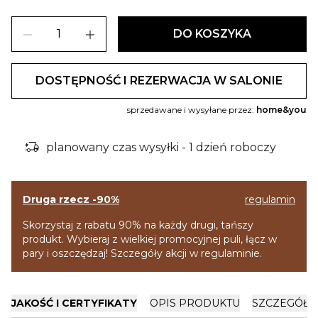
remove
add
DO KOSZYKA
DOSTĘPNOŚĆ I REZERWACJA W SALONIE
sprzedawane i wysyłane przez:
home&you
delivery_truck_bolt
planowany czas wysyłki - 1 dzień roboczy
Druga rzecz -90%
regulamin
Skorzystaj z rabatu 90% na każdy drugi, tańszy
produkt. Wybieraj z wielkiej promocyjnej puli, łącz w
pary i oszczędzaj! Szczegóły akcji w regulaminie.
JAKOŚĆ I CERTYFIKATY
OPIS PRODUKTU
SZCZEGÓŁY