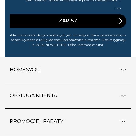
oraz wyrażam zgodę na przesyłanie przez home&you S.A w
Gdańsku (KRS: 0000015349) na mój nr telefonu informacji
handlowej (m.in. o nowościach, ofertach, promocjach,
wyprzedażach). Wiem, że mogę tę zgodę w każdej chwili
cofnąć.
ZAPISZ
Administratorem danych osobowych jest home&you. Dane przetwarzamy w
celach wykonania usługi do czasu przedawnienia roszczeń lub/i rezygnacji
z usługi NEWSLETTER. Pełna informacja:
tutaj
.
HOME&YOU
adresy sklepów
o firmie
OBSŁUGA KLIENTA
rozporządzenie RODO
pomoc - najczęstsze pytania
ustawienia cookies
dostawy i płatność
PROMOCJE I RABATY
polityka prywatności
polityka zwrotu towaru
kontakt