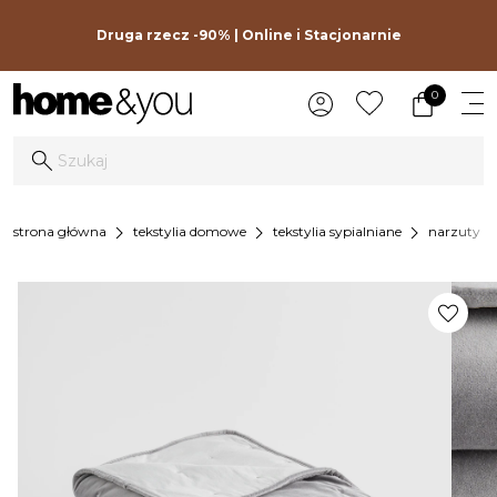
Druga rzecz -90% | Online i Stacjonarnie
0
chevron_right
chevron_right
chevron_right
strona główna
tekstylia domowe
tekstylia sypialniane
narzuty na
favorite