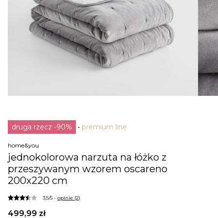
druga rzecz -90%
premium line
home&you
jednokolorowa narzuta na łóżko z
przeszywanym wzorem oscareno
200x220 cm
3,5/5 -
opinie (2)
499,99 zł