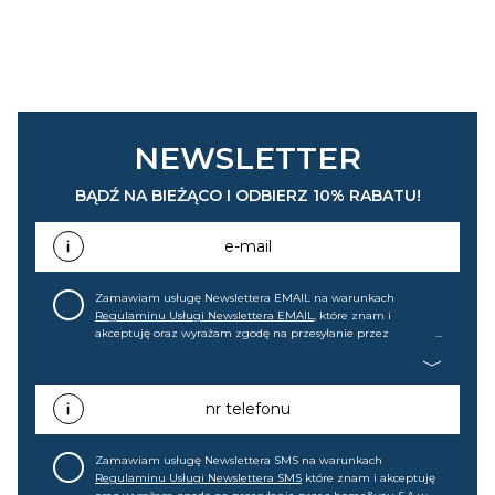
NEWSLETTER
BĄDŹ NA BIEŻĄCO I ODBIERZ 10% RABATU!
e-mail
Zamawiam usługę Newslettera EMAIL na warunkach
Regulaminu Usługi Newslettera EMAIL
, które znam i
akceptuję oraz wyrażam zgodę na przesyłanie przez
home&you S.A w Gdańsku (KRS: 0000015349) na mój adres e-
mail informacji handlowej (m.in. o nowościach, ofertach,
promocjach, wyprzedażach). Wiem, że mogę tę zgodę w
każdej chwili cofnąć.
nr telefonu
Zamawiam usługę Newslettera SMS na warunkach
Regulaminu Usługi Newslettera SMS
które znam i akceptuję