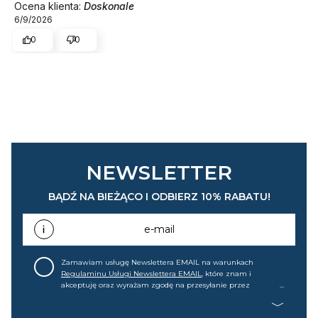
Ocena klienta:
Doskonale
6/9/2026
0
0
NEWSLETTER
BĄDŹ NA BIEŻĄCO I ODBIERZ 10% RABATU!
e-mail
Zamawiam usługę Newslettera EMAIL na warunkach
Regulaminu Usługi Newslettera EMAIL
, które znam i
akceptuję oraz wyrażam zgodę na przesyłanie przez
home&you S.A w Gdańsku (KRS: 0000015349) na mój adres e-
mail informacji handlowej (m.in. o nowościach, ofertach,