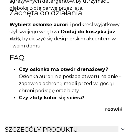
agresywnych detergentów, by utrzymać
głęboką złotą barwę przez lata.
Zachęta do działania
Wybierz osłonkę aurori
i podkreśl wyjątkowy
styl swojego wnętrza.
Dodaj do koszyka już
dziś
, by cieszyć się designerskim akcentem w
Twoim domu.
FAQ
Czy osłonka ma otwór drenażowy?
Osłonka aurori nie posiada otworu na dnie –
zapewnia ochronę mebli przed wilgocią i
chroni podłogę oraz blaty.
Czy złoty kolor się ściera?
Powierzchnia ceramiczna z trwałym
złotym
rozwiń
wykończeniem
jest odporna na
zarysowania i codzienne użytkowanie.
Jaka jest średnica wewnętrzna?
expand_more
SZCZEGÓŁY PRODUKTU