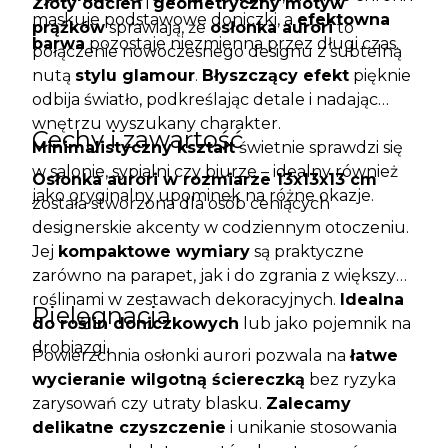
Złoty odcień
i
geometryczny motyw
maskuje podstawowe doniczki, a
efektowna
prążków
sprawiają, że
osłonka aurori
to
barwa
pozostaje niezmienna przez długi czas.
połączenie nowoczesnego designu z subtelną
nutą
stylu glamour
.
Błyszczący efekt
pięknie
odbija światło, podkreślając detale i nadając
wnętrzu wyszukany charakter.
Cechy i zawartość
Minimalistyczny kształt
świetnie sprawdzi się
w salonie, sypialni czy biurze – idealny również
Osłonka aurori w rozmiarze 13x13x13 cm
jako oryginalny upominek na różne okazje.
została stworzona dla osób ceniących
designerskie akcenty w codziennym otoczeniu.
Jej
kompaktowe wymiary
są praktyczne
zarówno na parapet, jak i do zgrania z większymi
roślinami w zestawach dekoracyjnych.
Idealna
Pielęgnacja
do roślin doniczkowych
lub jako pojemnik na
drobiazgi.
Powierzchnia osłonki aurori pozwala na
łatwe
wycieranie wilgotną ściereczką
bez ryzyka
zarysowań czy utraty blasku.
Zalecamy
delikatne czyszczenie
i unikanie stosowania