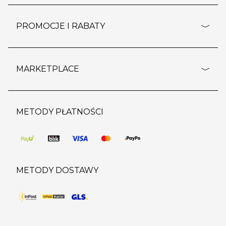
pomoc - najczęstsze pytania
ustawienia cookies
dostawy i płatność
PROMOCJE I RABATY
polityka prywatności
polityka zwrotu towaru
kontakt
strefa okazji
reklamacje
blog
outlet
MARKETPLACE
wypis z subskrypcji
jakość i bezpieczeństwo
karta klienta
regulamin sklepu
o marketplace
karta podarunkowa
pozostałe regulaminy
strefa marek
METODY PŁATNOŚCI
regulaminy promocji
produkty
pomoc dla sprzedawców
METODY DOSTAWY
DO KOSZYKA