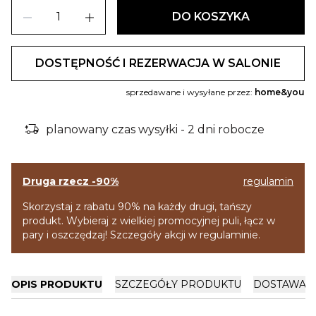
remove
add
DO KOSZYKA
DOSTĘPNOŚĆ I REZERWACJA W SALONIE
sprzedawane i wysyłane przez:
home&you
delivery_truck_bolt
planowany czas wysyłki - 2 dni robocze
Druga rzecz -90%
regulamin
Skorzystaj z rabatu 90% na każdy drugi, tańszy
produkt. Wybieraj z wielkiej promocyjnej puli, łącz w
pary i oszczędzaj! Szczegóły akcji w regulaminie.
OPIS PRODUKTU
SZCZEGÓŁY PRODUKTU
DOSTAWA I