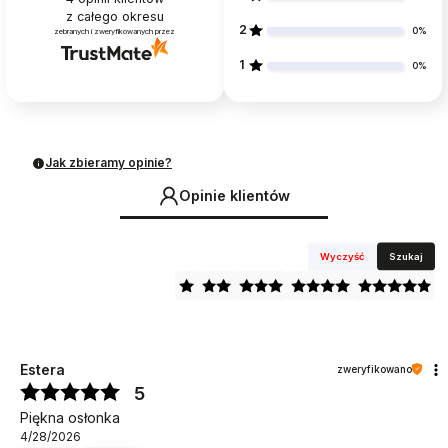
z całego okresu
2
0%
zebranych i zweryfikowanych przez
1
0%
Jak zbieramy opinie?
Opinie klientów
Wyczyść
Szukaj
Estera
zweryfikowano
5
Piękna osłonka
4/28/2026