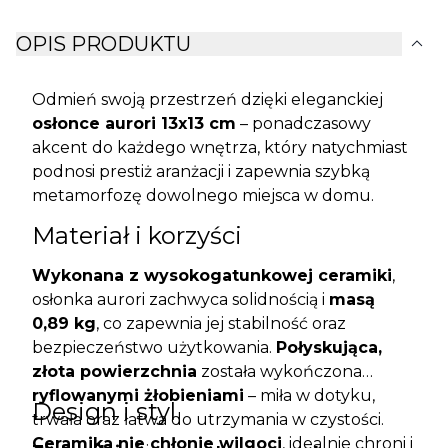
expand_more
OPIS PRODUKTU
Odmień swoją przestrzeń dzięki eleganckiej
osłonce aurori 13x13 cm
– ponadczasowy
akcent do każdego wnętrza, który natychmiast
podnosi prestiż aranżacji i zapewnia szybką
metamorfozę dowolnego miejsca w domu.
Materiał i korzyści
Wykonana z wysokogatunkowej ceramiki
,
osłonka aurori zachwyca solidnością i
masą
0,89 kg
, co zapewnia jej stabilność oraz
bezpieczeństwo użytkowania.
Połyskująca,
złota powierzchnia
została wykończona
ryflowanymi żłobieniami
– miła w dotyku,
Design i styl
trwała oraz łatwa do utrzymania w czystości.
Ceramika nie chłonie wilgoci
, idealnie chroni i