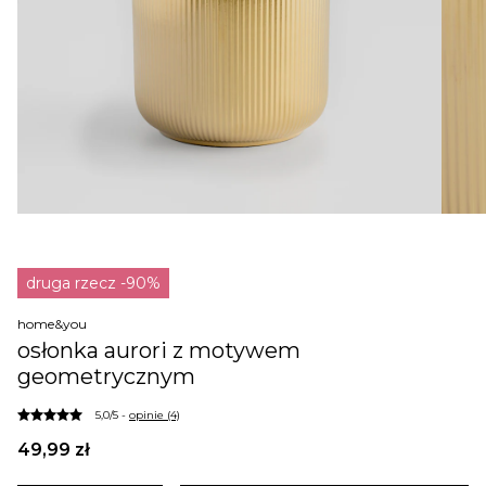
druga rzecz -90%
home&you
osłonka aurori z motywem
geometrycznym
5,0/5 -
opinie (4)
49,99 zł