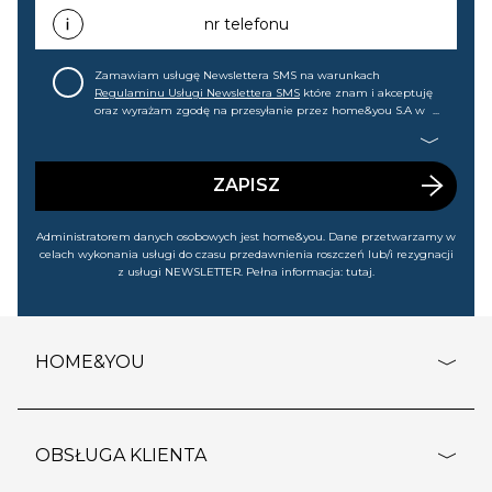
promocjach, wyprzedażach). Wiem, że mogę tę zgodę w
każdej chwili cofnąć.
nr telefonu
Zamawiam usługę Newslettera SMS na warunkach
Regulaminu Usługi Newslettera SMS
które znam i akceptuję
oraz wyrażam zgodę na przesyłanie przez home&you S.A w
Gdańsku (KRS: 0000015349) na mój nr telefonu informacji
handlowej (m.in. o nowościach, ofertach, promocjach,
wyprzedażach). Wiem, że mogę tę zgodę w każdej chwili
cofnąć.
ZAPISZ
Administratorem danych osobowych jest home&you. Dane przetwarzamy w
celach wykonania usługi do czasu przedawnienia roszczeń lub/i rezygnacji
z usługi NEWSLETTER. Pełna informacja:
tutaj
.
HOME&YOU
adresy sklepów
o firmie
OBSŁUGA KLIENTA
rozporządzenie RODO