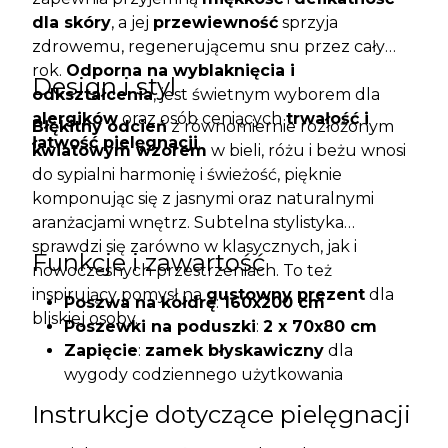
dla skóry
, a jej
przewiewność
sprzyja
zdrowemu, regenerującemu snu przez cały
rok.
Odporna na wyblaknięcia i
Design i styl
odkształcenia
, jest świetnym wyborem dla
alergików
oraz osób ceniących
trwałość i
Błękitny odcień
z równomiernie rozłożonym
łatwość pielęgnacji
.
kwiatowym wzorem
w bieli, różu i beżu wnosi
do sypialni harmonię i świeżość, pięknie
komponując się z jasnymi oraz naturalnymi
aranżacjami wnętrz. Subtelna stylistyka
sprawdzi się zarówno w klasycznych, jak i
Funkcje i zawartość
nowoczesnych przestrzeniach. To też
inspirujący pomysł na
gustowny prezent
dla
Poszwa na kołdrę
:
160x200 cm
bliskiej osoby.
Poszewki na poduszki
:
2 x 70x80 cm
Zapięcie
:
zamek błyskawiczny
dla
wygody codziennego użytkowania
Instrukcje dotyczące pielęgnacji