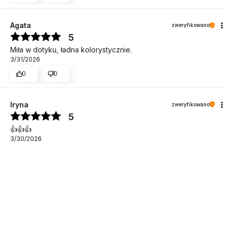
Agata
zweryfikowano
5
Miła w dotyku, ładna kolorystycznie.
3/31/2026
0
0
Iryna
zweryfikowano
5
DO KOSZYKA
👍️👍️👍️
3/30/2026
1
0
Beata
zweryfikowano
5
Pościel jest przepiękna!
3/18/2026