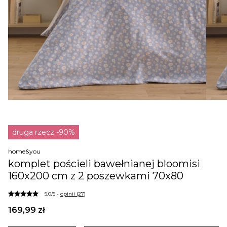
druga rzecz -90%
home&you
komplet pościeli bawełnianej bloomisi
160x200 cm z 2 poszewkami 70x80
5,0/5 -
opinii (27)
169,99 zł