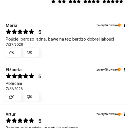
Maria
zweryfikowano
5
Pościel bardzo ładna, bawełna też bardzo dobrej jakości
7/27/2026
0
0
Elżbieta
zweryfikowano
5
Polecam
7/22/2026
0
0
Artur
zweryfikowano
5
Bardzo miła pościel w dotyku polecam