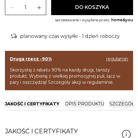
remove
add
DO KOSZYKA
sprzedawane i wysyłane przez:
home&you
delivery_truck_bolt
planowany czas wysyłki - 1 dzień roboczy
Druga rzecz -90%
regulamin
Skorzystaj z rabatu 90% na każdy drugi, tańszy
produkt. Wybieraj z wielkiej promocyjnej puli, łącz w
pary i oszczędzaj! Szczegóły akcji w regulaminie.
JAKOŚĆ I CERTYFIKATY
OPIS PRODUKTU
SZCZEGÓŁY
JAKOŚĆ I CERTYFIKATY