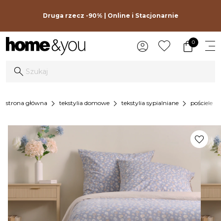
Druga rzecz -90% | Online i Stacjonarnie
0
chevron_right
chevron_right
chevron_right
chevron_r
strona główna
tekstylia domowe
tekstylia sypialniane
pościele
favorite