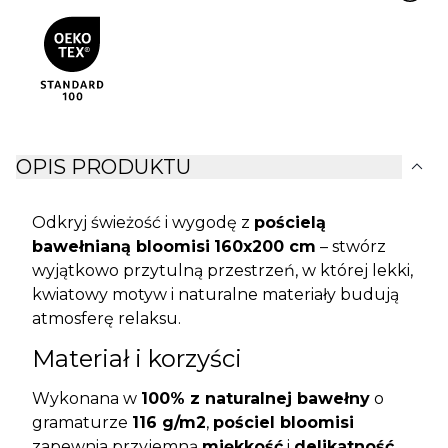
expand_more
OPIS PRODUKTU
Odkryj świeżość i wygodę z
pościelą
bawełnianą bloomisi
160x200 cm
– stwórz
wyjątkowo przytulną przestrzeń, w której lekki,
kwiatowy motyw i naturalne materiały budują
atmosferę relaksu.
Materiał i korzyści
Wykonana w
100% z naturalnej bawełny
o
gramaturze
116 g/m2
,
pościel bloomisi
zapewnia przyjemną
miękkość
i
delikatność