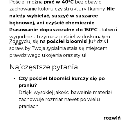
Pościel można
prać w 40°C
bez obaw o
zachowanie koloru czy struktury tkaniny.
Nie
należy wybielać, suszyć w suszarce
bębnowej, ani czyścić chemicznie
.
Prasowanie dopuszczalne do 150°C
– łatwo i
wygodnie utrzymasz pościel w doskonałym
Zdecyduj się na
pościel bloomisi
już dziś i
stanie.
spraw, by Twoja sypialnia stała się miejscem
prawdziwego ukojenia oraz stylu!
Najczęstsze pytania
Czy pościel bloomisi kurczy się po
praniu?
Dzięki wysokiej jakości bawełnie materiał
zachowuje rozmiar nawet po wielu
praniach.
Czy kolory niebieski i kwiatowy wzór
rozwiń
wytrzymają częste prania?
Pościel charakteryzuje się trwałym