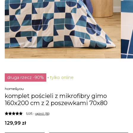
druga rzecz -90%
tylko online
home&you
komplet pościeli z mikrofibry gimo
160x200 cm z 2 poszewkami 70x80
5,0/5 -
opinii (16)
129,99 zł