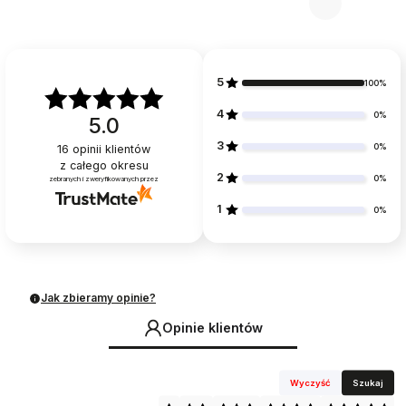
5
100%
4
0%
5.0
3
0%
16
opinii klientów
z całego okresu
2
0%
zebranych i zweryfikowanych przez
1
0%
Jak zbieramy opinie?
Opinie klientów
Wyczyść
Szukaj