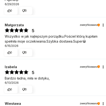
6/29/2026
0
0
Małgorzata
zweryfikowano
5
Wszystko w jak najlepszym porządku.Pościel którą kupiłam
spełniła moje oczekiwania.Szybka dostawa.Super😀
6/15/2026
0
0
Izabela
zweryfikowano
5
Bardzo ładna, miła w dotyku,
6/13/2026
0
0
Wiesława
zweryfikowano