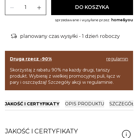
remove
add
DO KOSZYKA
sprzedawane i wysyłane przez:
home&you
delivery_truck_bolt
planowany czas wysyłki - 1 dzień roboczy
Druga rzecz -90%
regulamin
Skorzystaj z rabatu 90% na każdy drugi, tańszy
produkt. Wybieraj z wielkiej promocyjnej puli, łącz w
pary i oszczędzaj! Szczegóły akcji w regulaminie.
JAKOŚĆ I CERTYFIKATY
OPIS PRODUKTU
SZCZEGÓŁY
JAKOŚĆ I CERTYFIKATY