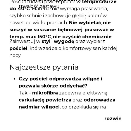
Pościel można prać w pralce w
temperaturze
trwałość zestawu.
do 40°C
. Materiał nie wymaga prasowania,
szybko schnie i zachowuje głębię kolorów
nawet po wielu praniach.
Nie wybielać
,
nie
suszyć w suszarce bębnowej
,
prasować w
temp. max 150°C
,
nie czyścić chemicznie
.
Zainwestuj w
styl
i
wygodę
oraz wybierz
pościel
, która zadba o komfortowy sen każdej
nocy.
Najczęstsze pytania
Czy pościel odprowadza wilgoć i
pozwala skórze oddychać?
Tak –
mikrofibra
zapewnia efektywną
cyrkulację powietrza
oraz
odprowadza
nadmiar wilgoci
, co przekłada się na
komfortowy sen.
rozwiń
Czy materiał jest przyjemny w dotyku i
nie szeleści?