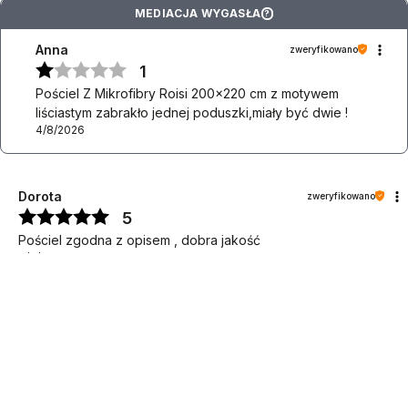
MEDIACJA WYGASŁA
?
Anna
zweryfikowano
1
Pościel Z Mikrofibry Roisi 200x220 cm z motywem
liściastym zabrakło jednej poduszki,miały być dwie !
4/8/2026
Dorota
zweryfikowano
5
DO KOSZYKA
Pościel zgodna z opisem , dobra jakość
4/6/2026
0
0
MAGDALENA
zweryfikowano
5
❤️❤️❤️
4/1/2026