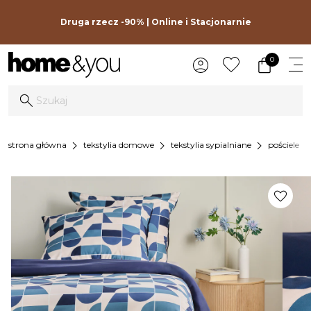
Druga rzecz -90% | Online i Stacjonarnie
0
chevron_right
chevron_right
chevron_right
chevron_r
strona główna
tekstylia domowe
tekstylia sypialniane
pościele
favorite