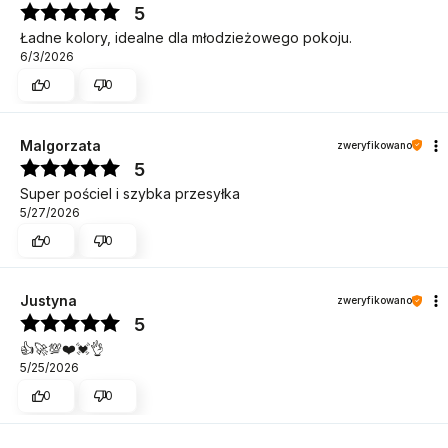
5
Ładne kolory, idealne dla młodzieżowego pokoju.
6/3/2026
0
0
Malgorzata
zweryfikowano
5
Super pościel i szybka przesyłka
5/27/2026
0
0
Justyna
zweryfikowano
5
👍️🚀💯❤️💓👌
5/25/2026
0
0