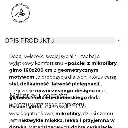
expand_more
OPIS PRODUKTU
Dodaj świeżości swojej sypialni i zadbaj o
wyjątkowy komfort snu –
pościel z mikrofibry
gimo 160x200 cm
z
geometrycznym
motywem
to propozycja dla tych, którzy cenią
styl
,
delikatność
i
łatwość pielęgnacji
.
Połączenie
nowoczesnego designu
oraz
Materiał i korzyści
głębokich odcieni niebieskiego
doda
wnętrzu wyrazistego charakteru.
Pościel gimo
została wykonana z
wysokogatunkowej
mikrofibry
, dzięki czemu
jest
niezwykle miękka, lekka i przyjemna w
dotyku
. Materiał zapewnia
dobrą cyrkulację