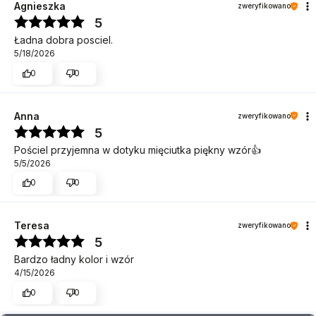
Agnieszka
zweryfikowano
5
Ładna dobra posciel.
5/18/2026
0
0
Anna
zweryfikowano
5
Pościel przyjemna w dotyku mięciutka piękny wzór👍️
5/5/2026
0
0
Teresa
zweryfikowano
5
Bardzo ładny kolor i wzór
4/15/2026
0
0