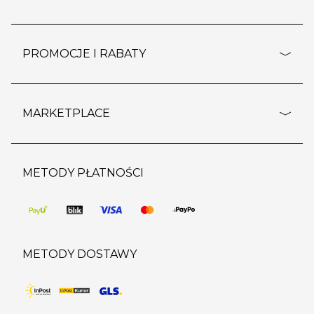
rozporządzenie RODO
pomoc - najczęstsze pytania
ustawienia cookies
dostawy i płatność
PROMOCJE I RABATY
polityka prywatności
polityka zwrotu towaru
kontakt
strefa okazji
reklamacje
blog
outlet
MARKETPLACE
wypis z subskrypcji
jakość i bezpieczeństwo
karta klienta
regulamin sklepu
o marketplace
karta podarunkowa
pozostałe regulaminy
strefa marek
METODY PŁATNOŚCI
regulaminy promocji
produkty
pomoc dla sprzedawców
METODY DOSTAWY