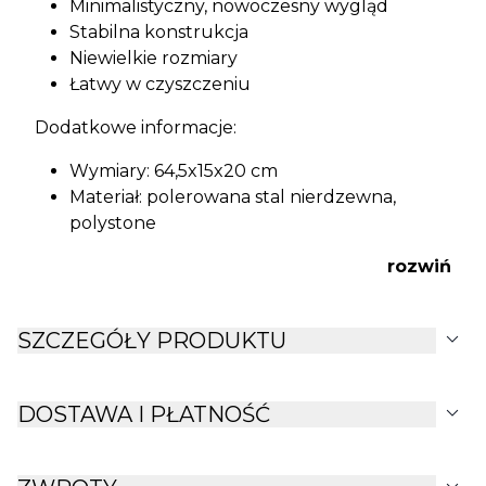
Minimalistyczny, nowoczesny wygląd
Stabilna konstrukcja
Niewielkie rozmiary
Łatwy w czyszczeniu
Dodatkowe informacje:
Wymiary: 64,5x15x20 cm
Materiał: polerowana stal nierdzewna,
polystone
rozwiń
expand_more
SZCZEGÓŁY PRODUKTU
expand_more
DOSTAWA I PŁATNOŚĆ