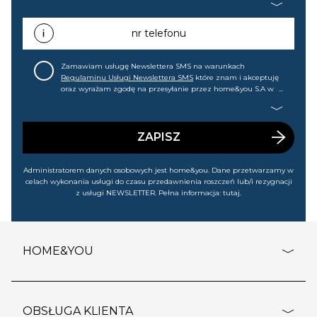
mail informacji handlowej (m.in. o nowościach, ofertach,
promocjach, wyprzedażach). Wiem, że mogę tę zgodę w
każdej chwili cofnąć.
nr telefonu
Zamawiam usługę Newslettera SMS na warunkach
Regulaminu Usługi Newslettera SMS
które znam i akceptuję
oraz wyrażam zgodę na przesyłanie przez home&you S.A w
Gdańsku (KRS: 0000015349) na mój nr telefonu informacji
handlowej (m.in. o nowościach, ofertach, promocjach,
wyprzedażach). Wiem, że mogę tę zgodę w każdej chwili
cofnąć.
ZAPISZ
Administratorem danych osobowych jest home&you. Dane przetwarzamy w
celach wykonania usługi do czasu przedawnienia roszczeń lub/i rezygnacji
z usługi NEWSLETTER. Pełna informacja:
tutaj
.
HOME&YOU
adresy sklepów
o firmie
OBSŁUGA KLIENTA