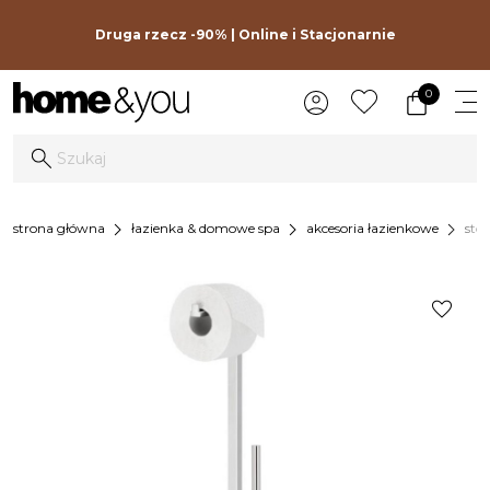
Druga rzecz -90% | Online i Stacjonarnie
0
chevron_right
chevron_right
chevron_right
strona główna
łazienka & domowe spa
akcesoria łazienkowe
sto
favorite