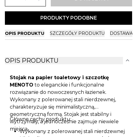
PRODUKTY PODOBNE
OPIS PRODUKTU
SZCZEGÓŁY PRODUKTU
DOSTAWA I
expand_more
OPIS PRODUKTU
Stojak na papier toaletowy i szczotkę
MENOTO
to eleganckie i funkcjonalne
rozwiązanie do nowoczesnych łazienek.
Wykonany z polerowanej stali nierdzewnej,
charakteryzuje się minimalistyczną,
geometryczną formą. Stojak jest stabilny i
Główne cechy produktu:
wytrzymały, a jednocześnie zajmuje niewiele
miejsca.
Wykonany z polerowanej stali nierdzewnej