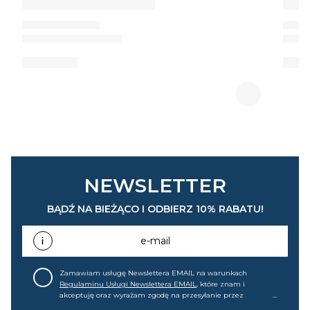
NEWSLETTER
BĄDŹ NA BIEŻĄCO I ODBIERZ 10% RABATU!
e-mail
Zamawiam usługę Newslettera EMAIL na warunkach
Regulaminu Usługi Newslettera EMAIL
, które znam i
akceptuję oraz wyrażam zgodę na przesyłanie przez
home&you S.A w Gdańsku (KRS: 0000015349) na mój adres e-