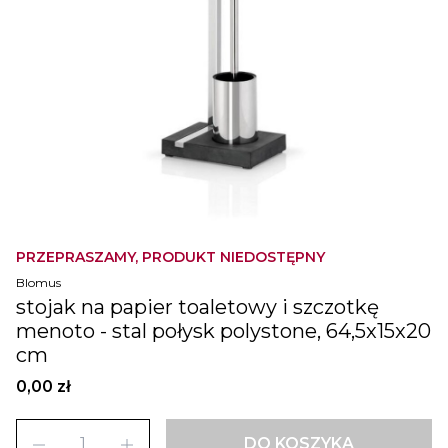
PRZEPRASZAMY, PRODUKT NIEDOSTĘPNY
Blomus
stojak na papier toaletowy i szczotkę
menoto - stal połysk polystone, 64,5x15x20
cm
0,00 zł
remove
add
DO KOSZYKA