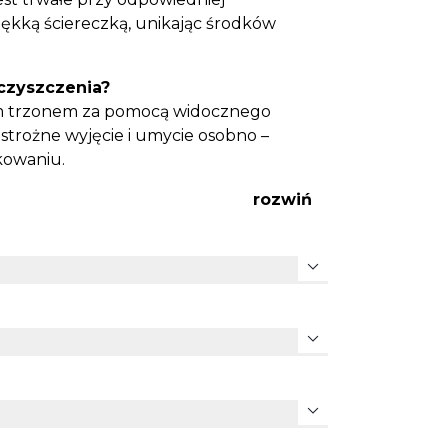
miękką ściereczką, unikając środków
czyszczenia?
tym trzonem za pomocą widocznego
ostrożne wyjęcie i umycie osobno –
kowaniu.
rozwiń
expand_more
expand_more
expand_more