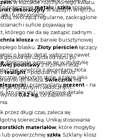
szem
w kształcie rozchylonego kwiatu
 To połączenie
metalu
i
szkła
sprawia,
unkt dekoracyjny
w każdym wnętrzu.
jak i funkcjonalny.
wędzią, tworzącą regularne, zaokrąglone
ścianach i suficie pojawiają się
kt, którego nie da się zastąpić żadnym
chnia klosza
w barwie bursztynowej
iepłego blasku.
Złoty pierścień
łączący
łość o każdy detal, widoczna nawet
a gotowa do użycia od razu po
te
doskonale wpisuje się w stylistykę
owej podstawy
z trzonem oraz
asyczne wnętrza z akcentami złota.
to
tealight
– popularne i łatwo
tycznie nakrytym stole, a także jako
średnio do klosza.
Świecznik
ma
elegancki
i przemyślany
prezent
– na
zyni go wyraźnym i widocznym
, kto ceni styl i wyjątkowe detale.
 wynosi
0,62 kg
, co zapewnia
nia.
 przez długi czas, zaleca się
lgotną ściereczką. Unikaj stosowania
zorstkich materiałów
, które mogłyby
u
lub powierzchnię
szkła
. Szklany klosz