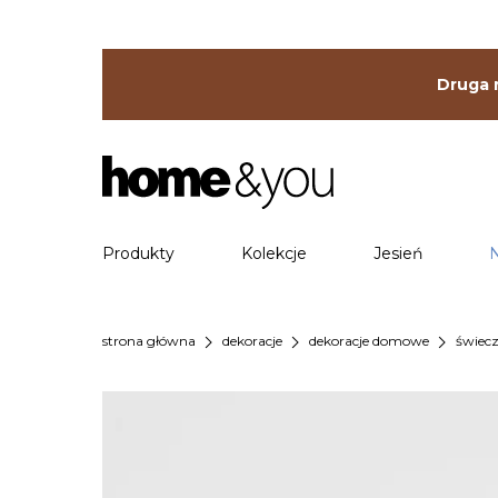
Druga r
Produkty
Kolekcje
Jesień
chevron_right
chevron_right
chevron_right
strona główna
dekoracje
dekoracje domowe
świecz