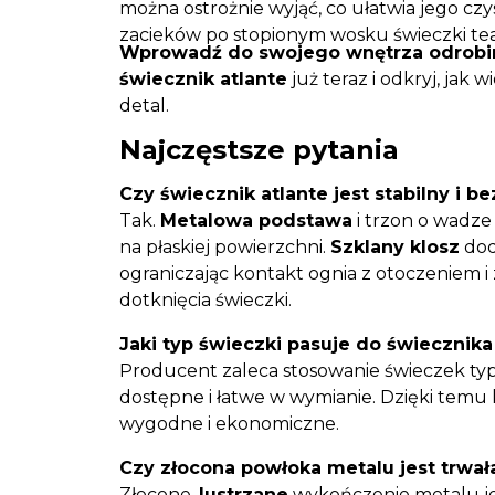
można ostrożnie wyjąć, co ułatwia jego c
zacieków po stopionym wosku świeczki tea
Wprowadź do swojego wnętrza odrobi
świecznik atlante
już teraz i odkryj, jak
detal.
Najczęstsze pytania
Czy świecznik atlante jest stabilny i 
Tak.
Metalowa podstawa
i trzon o wadz
na płaskiej powierzchni.
Szklany klosz
dod
ograniczając kontakt ognia z otoczeniem 
dotknięcia świeczki.
Jaki typ świeczki pasuje do świecznika
Producent zaleca stosowanie świeczek t
dostępne i łatwe w wymianie. Dzięki temu 
wygodne i ekonomiczne.
Czy złocona powłoka metalu jest trwał
Złocone,
lustrzane
wykończenie metalu je