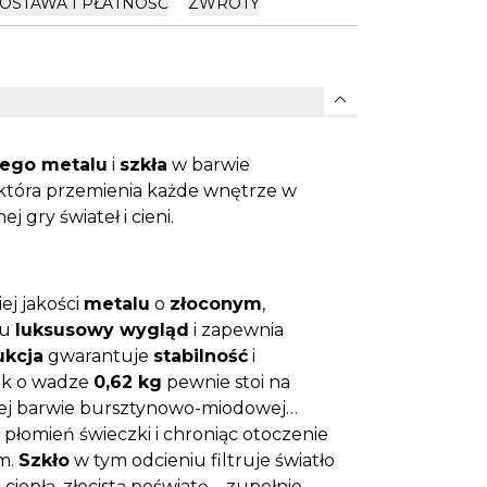
OSTAWA I PŁATNOŚĆ
ZWROTY
expand_more
nego metalu
i
szkła
w barwie
 która przemienia każde wnętrze w
 gry świateł i cieni.
ej jakości
metalu
o
złoconym
,
mu
luksusowy wygląd
i zapewnia
ukcja
gwarantuje
stabilność
i
ik o wadze
0,62 kg
pewnie stoi na
ej barwie bursztynowo-miodowej
 płomień świeczki i chroniąc otoczenie
m.
Szkło
w tym odcieniu filtruje światło
iepłą, złocistą poświatę – zupełnie