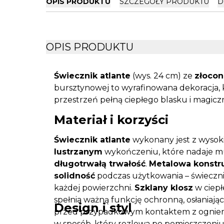
OPIS PRODUKTU
SZCZEGÓŁY PRODUKTU
D
OPIS PRODUKTU
Świecznik atlante
(wys. 24 cm) ze
złoco
bursztynowej to wyrafinowana dekoracja,
przestrzeń pełną ciepłego blasku i magicznej
Materiał i korzyści
Świecznik atlante
wykonany jest z wysoki
lustrzanym
wykończeniu, które nadaje 
długotrwałą trwałość
.
Metalowa konstr
solidność
podczas użytkowania – świeczn
każdej powierzchni.
Szklany klosz
w ciepł
spełnia ważną funkcję ochronną, osłaniając
Design i styl
przed przypadkowym kontaktem z ognie
w sposób, który rozlewa po pomieszczeniu c