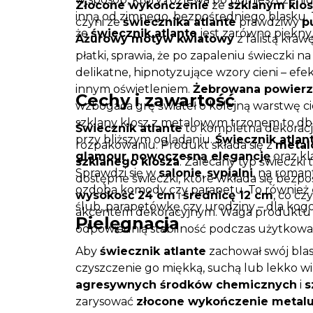
Złocone wykończenie
ze
szklanym klo
inną od zimnego, bezpośredniego blasku.
czyni ze
świecznika atlante
prawdziwy
p
że
świecznik atlante
jest zarówno piękny, 
Ażurowy motyw kwiatowy
z falistą kra
płatki, sprawia, że po zapaleniu świeczki na 
delikatne, hipnotyzujące wzory cieni – efe
innym oświetleniem.
Żebrowana powierz
Cechy i zawartość
wzbogaca grę świateł o kolejną warstwę c
szklany klosz z metalowym trzonem to dba
Świecznik atlante
to kompletna dekoracj
przy bliższym oglądaniu.
Świecznik atlan
rozpakowaniu. Produkt składa się z
metal
glamour
,
nowoczesną elegancję
oraz kl
szklanego klosza
. Zalecany typ świeczki 
Sprawdzi się w
salonie
,
sypialni
, na roman
dostępne świeczki, które wkłada się bezpo
ozdoba komody czy parapetu. To również
wysokość 24 cm
i
średnicę 12 cm
, co c
ślub, parapetówkę czy urodziny – dla kogoś
akcentem dekoracyjnym. Waga produktu
Pielęgnacja
odpowiednią stabilność podczas użytkowa
Aby
świecznik atlante
zachował swój blask
czyszczenie go miękką, suchą lub lekko wi
agresywnych środków chemicznych
i
s
zarysować
złocone wykończenie metal