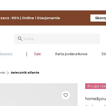
zecz -90% | Online i Stacjonarnie
Skorzy
Nowości
Sale
Karta podarunkowa
St
chevron_right
niki
świecznik atlante
druga rz
favorite
home&yo