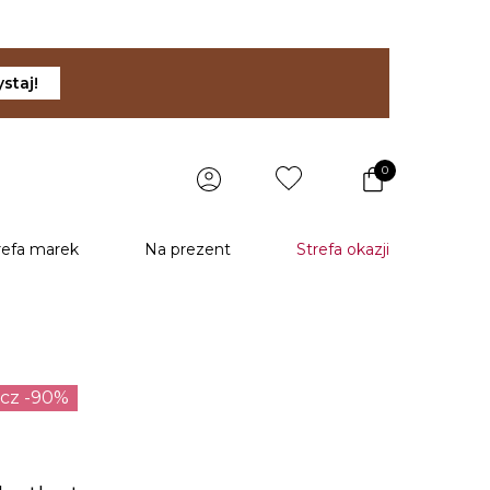
staj!
0
refa marek
Na prezent
Strefa okazji
ecz -90%
u