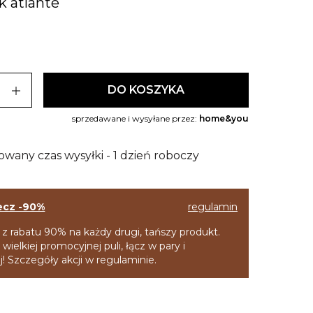
k atlante
add
DO KOSZYKA
sprzedawane i wysyłane przez:
home&you
owany czas wysyłki - 1 dzień roboczy
ecz -90%
regulamin
 z rabatu 90% na każdy drugi, tańszy produkt.
 wielkiej promocyjnej puli, łącz w pary i
! Szczegóły akcji w regulaminie.