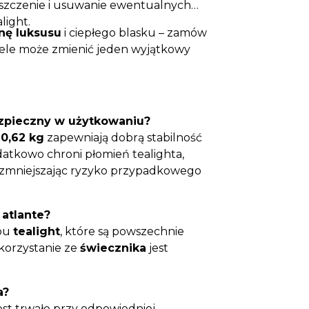
zyszczenie i usuwanie ewentualnych
light.
nę luksusu
i ciepłego blasku – zamów
 wiele może zmienić jeden wyjątkowy
bezpieczny w użytkowaniu?
e
0,62 kg
zapewniają dobrą stabilność
atkowo chroni płomień tealighta,
i zmniejszając ryzyko przypadkowego
 atlante?
ypu
tealight
, które są powszechnie
korzystanie ze
świecznika
jest
a?
st trwałe przy odpowiedniej