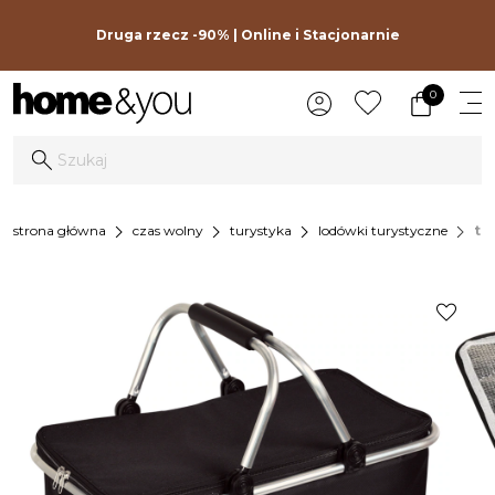
Druga rzecz -90% | Online i Stacjonarnie
0
chevron_right
chevron_right
chevron_right
chevron_right
strona główna
czas wolny
turystyka
lodówki turystyczne
te
favorite