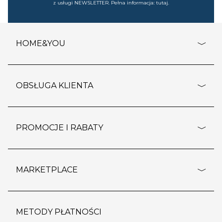
z usługi NEWSLETTER. Pełna informacja:
tutaj
.
HOME&YOU
adresy sklepów
o firmie
OBSŁUGA KLIENTA
rozporządzenie RODO
pomoc - najczęstsze pytania
ustawienia cookies
dostawy i płatność
PROMOCJE I RABATY
polityka prywatności
polityka zwrotu towaru
kontakt
strefa okazji
reklamacje
blog
outlet
MARKETPLACE
wypis z subskrypcji
jakość i bezpieczeństwo
karta klienta
regulamin sklepu
o marketplace
karta podarunkowa
pozostałe regulaminy
strefa marek
METODY PŁATNOŚCI
regulaminy promocji