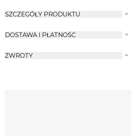
expand_more
SZCZEGÓŁY PRODUKTU
expand_more
DOSTAWA I PŁATNOŚĆ
expand_more
ZWROTY