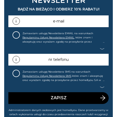
NEWSLETTER
BĄDŹ NA BIEŻĄCO I ODBIERZ 10% RABATU!
e-mail
Zamawiam usługę Newslettera EMAIL na warunkach
Regulaminu Usługi Newslettera EMAIL
, które znam i
akceptuję oraz wyrażam zgodę na przesyłanie przez
home&you S.A w Gdańsku (KRS: 0000015349) na mój adres e-
mail informacji handlowej (m.in. o nowościach, ofertach,
promocjach, wyprzedażach). Wiem, że mogę tę zgodę w
każdej chwili cofnąć.
nr telefonu
Zamawiam usługę Newslettera SMS na warunkach
Regulaminu Usługi Newslettera SMS
które znam i akceptuję
oraz wyrażam zgodę na przesyłanie przez home&you S.A w
Gdańsku (KRS: 0000015349) na mój nr telefonu informacji
handlowej (m.in. o nowościach, ofertach, promocjach,
wyprzedażach). Wiem, że mogę tę zgodę w każdej chwili
cofnąć.
ZAPISZ
Administratorem danych osobowych jest home&you. Dane przetwarzamy w
celach wykonania usługi do czasu przedawnienia roszczeń lub/i rezygnacji