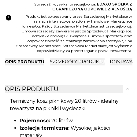
Sprzedaż i wysyłka: przedsiębiorca:
EDAXO SPÓŁKA Z
OGRANICZONĄ ODPOWIEDZIALNOŚCIĄ
error
Produkt jest sprzedawany przez Sprzedawcę Marketplace w
ramach internetowej platformy handlowej Marketplace
Home&You. Każdy Sprzedawca Marketplace jest przedsiębiorcą.
Umowa sprzedaży zawierana jest ze Sprzedawcą Marketplace.
Wszystkie obowiązki związane z umową sprzedaży oraz
odpowiedzialność za realizację zamówienia spoczywają na
Sprzedawcy Marketplace. Sprzedawca Marketplace jest wyłącznie
odpowiedzialny za przestrzeganie praw konsumenta.
OPIS PRODUKTU
SZCZEGÓŁY PRODUKTU
DOSTAWA I
expand_more
OPIS PRODUKTU
Termiczny kosz piknikowy 20 litrów - idealny
towarzysz na pikniki i wycieczki
Pojemność:
20 litrów
Izolacja termiczna:
Wysokiej jakości
materiały