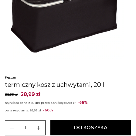
Kesper
termiczny kosz z uchwytami, 20 l
28,99 zł
85,99 zł
-66%
najniższa cena z 30 dni przed obniżką:
85,99 zł
-66%
cena regularna:
85,99 zł
remove
add
DO KOSZYKA