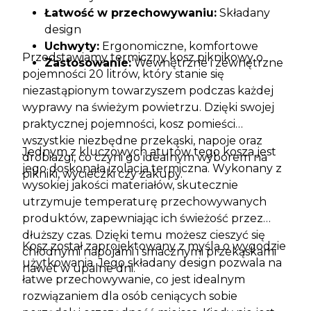
Łatwość w przechowywaniu:
Składany
design
Uchwyty:
Ergonomiczne, komfortowe
Przedstawiamy termiczny kosz piknikowy o
Zastosowanie:
Wewnętrzne i zewnętrzne
pojemności 20 litrów, który stanie się
niezastąpionym towarzyszem podczas każdej
wyprawy na świeżym powietrzu. Dzięki swojej
praktycznej pojemności, kosz pomieści
wszystkie niezbędne przekąski, napoje oraz
Jednym z kluczowych atutów tego kosza jest
drobiazgi, co czyni go idealnym wyborem na
jego doskonała izolacja termiczna. Wykonany z
pikniki, wycieczki czy zakupy.
wysokiej jakości materiałów, skutecznie
utrzymuje temperaturę przechowywanych
produktów, zapewniając ich świeżość przez
dłuższy czas. Dzięki temu możesz cieszyć się
Kosz został zaprojektowany z myślą o wygodzie
chłodnymi napojami i smacznymi przekąskami
użytkowania. Jego składany design pozwala na
nawet w upalne dni.
łatwe przechowywanie, co jest idealnym
rozwiązaniem dla osób ceniących sobie