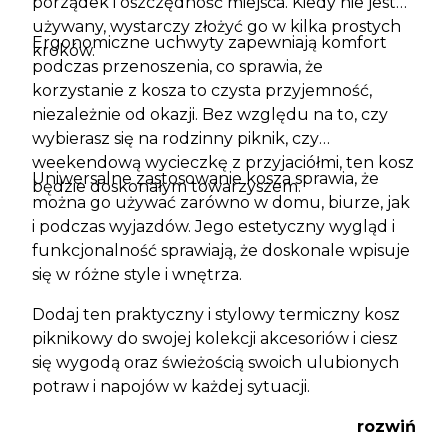
porządek i oszczędność miejsca. Kiedy nie jest
używany, wystarczy złożyć go w kilka prostych
Ergonomiczne uchwyty zapewniają komfort
kroków.
podczas przenoszenia, co sprawia, że
korzystanie z kosza to czysta przyjemność,
niezależnie od okazji. Bez względu na to, czy
wybierasz się na rodzinny piknik, czy
weekendową wycieczkę z przyjaciółmi, ten kosz
Uniwersalne zastosowanie kosza sprawia, że
będzie doskonałym towarzyszem.
można go używać zarówno w domu, biurze, jak
i podczas wyjazdów. Jego estetyczny wygląd i
funkcjonalność sprawiają, że doskonale wpisuje
się w różne style i wnętrza.
Dodaj ten praktyczny i stylowy termiczny kosz
piknikowy do swojej kolekcji akcesoriów i ciesz
się wygodą oraz świeżością swoich ulubionych
potraw i napojów w każdej sytuacji.
rozwiń