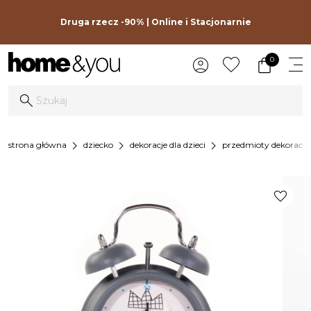
Druga rzecz -90% | Online i Stacjonarnie
0
chevron_right
chevron_right
chevron_right
strona główna
dziecko
dekoracje dla dzieci
przedmioty dekoracyj
favorite