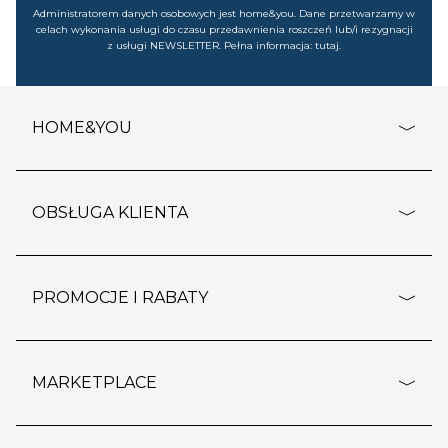
Administratorem danych osobowych jest home&you. Dane przetwarzamy w
celach wykonania usługi do czasu przedawnienia roszczeń lub/i rezygnacji
z usługi NEWSLETTER. Pełna informacja:
tutaj
.
HOME&YOU
adresy sklepów
o firmie
OBSŁUGA KLIENTA
rozporządzenie RODO
pomoc - najczęstsze pytania
ustawienia cookies
dostawy i płatność
PROMOCJE I RABATY
polityka prywatności
polityka zwrotu towaru
kontakt
strefa okazji
reklamacje
blog
outlet
MARKETPLACE
wypis z subskrypcji
jakość i bezpieczeństwo
karta klienta
regulamin sklepu
o marketplace
karta podarunkowa