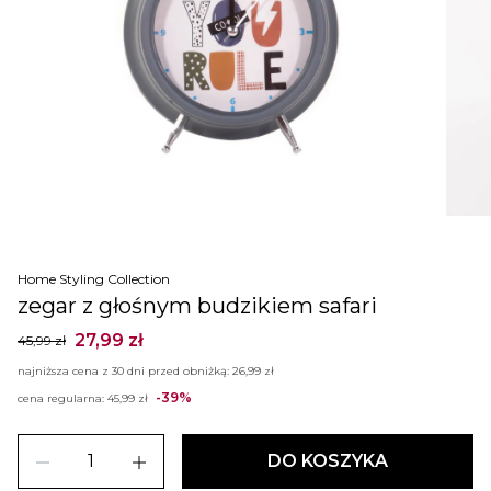
Home Styling Collection
zegar z głośnym budzikiem safari
27,99 zł
45,99 zł
najniższa cena z 30 dni przed obniżką:
26,99 zł
-39%
cena regularna:
45,99 zł
remove
add
DO KOSZYKA