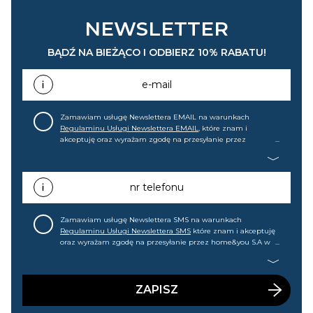
NEWSLETTER
BĄDŹ NA BIEŻĄCO I ODBIERZ 10% RABATU!
e-mail
Zamawiam usługę Newslettera EMAIL na warunkach
Regulaminu Usługi Newslettera EMAIL
, które znam i
akceptuję oraz wyrażam zgodę na przesyłanie przez
home&you S.A w Gdańsku (KRS: 0000015349) na mój adres e-
mail informacji handlowej (m.in. o nowościach, ofertach,
promocjach, wyprzedażach). Wiem, że mogę tę zgodę w
każdej chwili cofnąć.
nr telefonu
Zamawiam usługę Newslettera SMS na warunkach
Regulaminu Usługi Newslettera SMS
które znam i akceptuję
oraz wyrażam zgodę na przesyłanie przez home&you S.A w
Gdańsku (KRS: 0000015349) na mój nr telefonu informacji
handlowej (m.in. o nowościach, ofertach, promocjach,
wyprzedażach). Wiem, że mogę tę zgodę w każdej chwili
cofnąć.
ZAPISZ