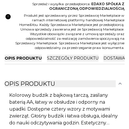
Sprzedaż i wysyłka: przedsiębiorca:
EDAXO SPÓŁKA Z
OGRANICZONĄ ODPOWIEDZIALNOŚCIĄ
error
Produkt jest sprzedawany przez Sprzedawcę Marketplace w
ramach internetowej platformy handlowej Marketplace
Home&You. Każdy Sprzedawca Marketplace jest przedsiębiorcą.
Umowa sprzedaży zawierana jest ze Sprzedawcą Marketplace.
Wszystkie obowiązki związane z umową sprzedaży oraz
odpowiedzialność za realizację zamówienia spoczywają na
Sprzedawcy Marketplace. Sprzedawca Marketplace jest wyłącznie
odpowiedzialny za przestrzeganie praw konsumenta.
OPIS PRODUKTU
SZCZEGÓŁY PRODUKTU
DOSTAWA I
expand_more
OPIS PRODUKTU
Kolorowy budzik z bajkową tarczą, zasilany
baterią AA, łatwy w obsłudze i odporny na
upadki. Dostępne cztery wzory z motywami
zwierząt. Głośny budzik i łatwa obsługa, idealny
do nauki odczytywania godzin. Estetyczny