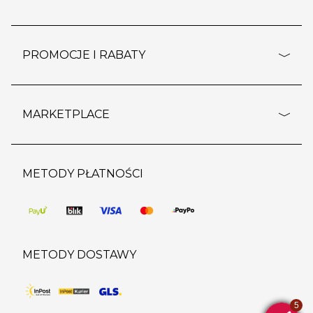
rozporządzenie RODO
pomoc - najczęstsze pytania
ustawienia cookies
dostawy i płatność
PROMOCJE I RABATY
polityka prywatności
polityka zwrotu towaru
kontakt
strefa okazji
reklamacje
blog
outlet
MARKETPLACE
wypis z subskrypcji
jakość i bezpieczeństwo
karta klienta
regulamin sklepu
o marketplace
karta podarunkowa
pozostałe regulaminy
strefa marek
METODY PŁATNOŚCI
regulaminy promocji
produkty
pomoc dla sprzedawców
METODY DOSTAWY