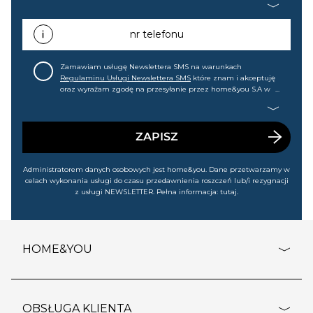
mail informacji handlowej (m.in. o nowościach, ofertach,
promocjach, wyprzedażach). Wiem, że mogę tę zgodę w
każdej chwili cofnąć.
nr telefonu
Zamawiam usługę Newslettera SMS na warunkach
Regulaminu Usługi Newslettera SMS
które znam i akceptuję
oraz wyrażam zgodę na przesyłanie przez home&you S.A w
Gdańsku (KRS: 0000015349) na mój nr telefonu informacji
handlowej (m.in. o nowościach, ofertach, promocjach,
wyprzedażach). Wiem, że mogę tę zgodę w każdej chwili
cofnąć.
ZAPISZ
Administratorem danych osobowych jest home&you. Dane przetwarzamy w
celach wykonania usługi do czasu przedawnienia roszczeń lub/i rezygnacji
z usługi NEWSLETTER. Pełna informacja:
tutaj
.
HOME&YOU
adresy sklepów
o firmie
OBSŁUGA KLIENTA