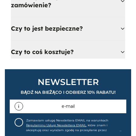
NEWSLETTER
BĄDŹ NA BIEŻĄCO I ODBIERZ 10% RABATU!
e-mail
Zamawiam usługę Newslettera EMAIL na warunkach
Regulaminu Usługi Newslettera EMAIL
, które znam i
akceptuję oraz wyrażam zgodę na przesyłanie przez
home&you S.A w Gdańsku (KRS: 0000015349) na mój adres e-