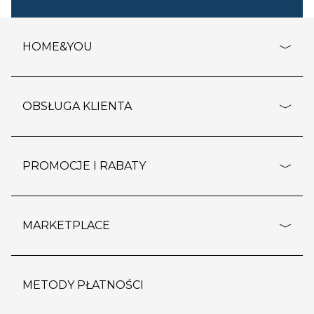
HOME&YOU
adresy sklepów
o firmie
OBSŁUGA KLIENTA
rozporządzenie RODO
pomoc - najczęstsze pytania
ustawienia cookies
dostawy i płatność
PROMOCJE I RABATY
polityka prywatności
polityka zwrotu towaru
kontakt
strefa okazji
reklamacje
blog
outlet
MARKETPLACE
wypis z subskrypcji
jakość i bezpieczeństwo
karta klienta
regulamin sklepu
o marketplace
karta podarunkowa
pozostałe regulaminy
strefa marek
METODY PŁATNOŚCI
regulaminy promocji
produkty