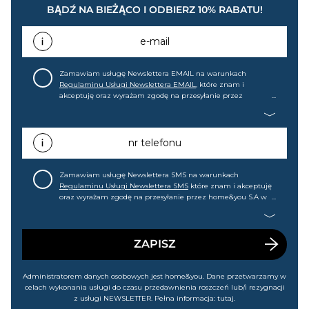
BĄDŹ NA BIEŻĄCO I ODBIERZ 10% RABATU!
e-mail
Zamawiam usługę Newslettera EMAIL na warunkach
Regulaminu Usługi Newslettera EMAIL
, które znam i
akceptuję oraz wyrażam zgodę na przesyłanie przez
home&you S.A w Gdańsku (KRS: 0000015349) na mój adres e-
mail informacji handlowej (m.in. o nowościach, ofertach,
promocjach, wyprzedażach). Wiem, że mogę tę zgodę w
każdej chwili cofnąć.
nr telefonu
Zamawiam usługę Newslettera SMS na warunkach
Regulaminu Usługi Newslettera SMS
które znam i akceptuję
oraz wyrażam zgodę na przesyłanie przez home&you S.A w
Gdańsku (KRS: 0000015349) na mój nr telefonu informacji
handlowej (m.in. o nowościach, ofertach, promocjach,
wyprzedażach). Wiem, że mogę tę zgodę w każdej chwili
cofnąć.
ZAPISZ
Administratorem danych osobowych jest home&you. Dane przetwarzamy w
celach wykonania usługi do czasu przedawnienia roszczeń lub/i rezygnacji
z usługi NEWSLETTER. Pełna informacja:
tutaj
.