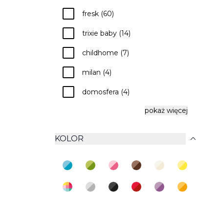
check
fresk (60)
check
trixie baby (14)
check
childhome (7)
check
milan (4)
check
domosfera (4)
check
pokaż więcej
filibabba (3)
expand_more
KOLOR