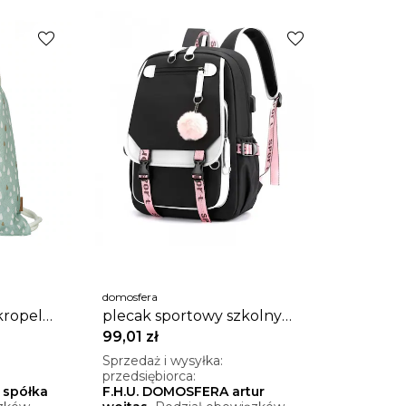
favorite
favorite
domosfera
kropelki
plecak sportowy szkolny
uniwersalny z brelokiem i
99,01 zł
usb pl156cz
Sprzedaż i wysyłka:
przedsiębiorca:
 spółka
F.H.U. DOMOSFERA artur