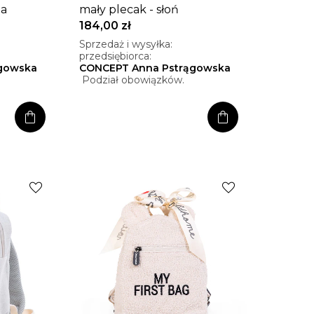
ga
mały plecak - słoń
184,00 zł
Sprzedaż i wysyłka:
przedsiębiorca:
gowska
CONCEPT Anna Pstrągowska
Podział obowiązków.
shopping_bag
shopping_bag
favorite
favorite