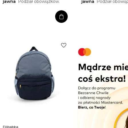
jawna
Podział obowiązków.
jawna
Podział obowią
shopping_bag
favorite
Filibabba