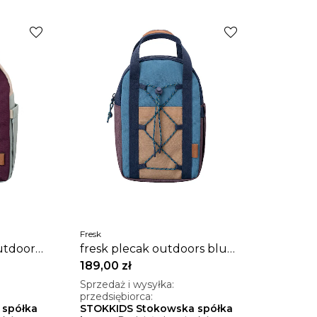
favorite
favorite
Fresk
utdoors
fresk plecak outdoors blue
shadow
189,00 zł
Sprzedaż i wysyłka:
przedsiębiorca:
 spółka
STOKKIDS Stokowska spółka