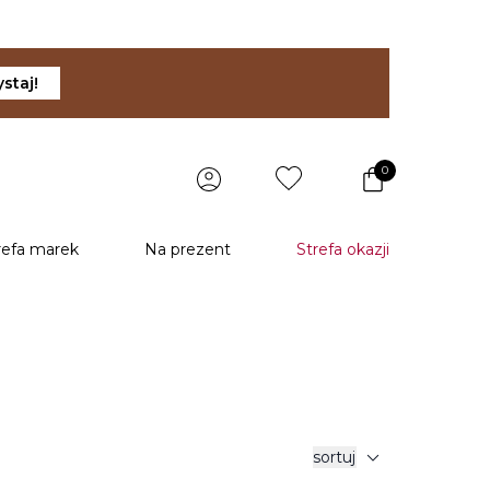
staj!
0
refa marek
Na prezent
Strefa okazji
expand_more
sortuj