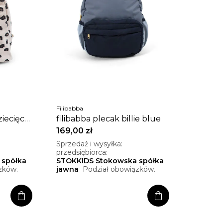
Filibabba
iecięcy
filibabba plecak billie blue
169,00 zł
Sprzedaż i wysyłka:
przedsiębiorca:
 spółka
STOKKIDS Stokowska spółka
zków.
jawna
Podział obowiązków.
shopping_bag
shopping_bag