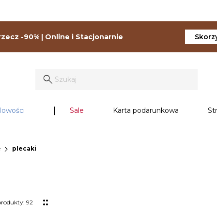
zecz -90% | Online i Stacjonarnie
Skorzy
owości
Sale
Karta podarunkowa
St
chevron_right
e
plecaki
produkty: 92