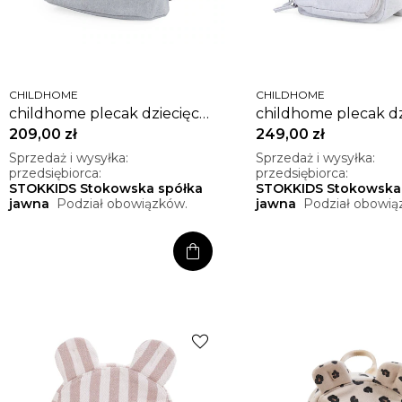
CHILDHOME
CHILDHOME
childhome plecak dziecięcy
childhome plecak dz
my first bag kanwas szary
mini club off white
209,00 zł
249,00 zł
Sprzedaż i wysyłka:
Sprzedaż i wysyłka:
przedsiębiorca:
przedsiębiorca:
STOKKIDS Stokowska spółka
STOKKIDS Stokowska
jawna
Podział obowiązków.
jawna
Podział obowią
shopping_bag
favorite