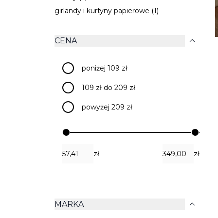
girlandy i kurtyny papierowe (1)
expand_more
CENA
poniżej 109 zł
109 zł do 209 zł
powyżej 209 zł
zł
zł
expand_more
MARKA