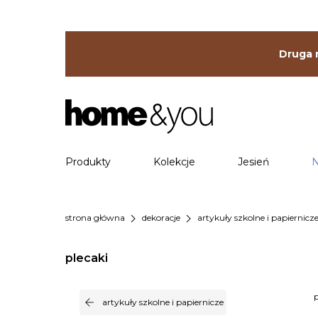
Druga r
Produkty
Kolekcje
Jesień
N
chevron_right
chevron_right
strona główna
dekoracje
artykuły szkolne i papiernicz
plecaki
arrow_back
artykuły szkolne i papiernicze