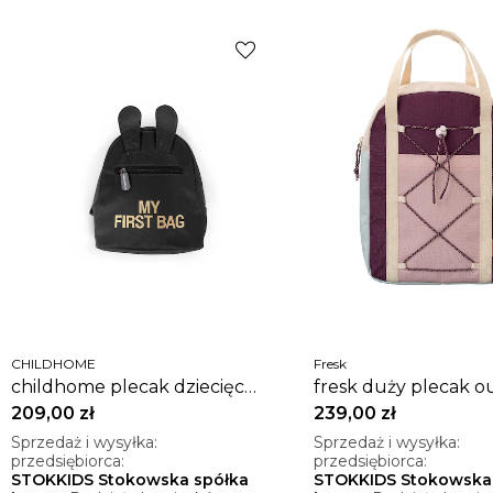
favorite
CHILDHOME
Fresk
childhome plecak dziecięcy
fresk duży plecak o
my first bag czarny
cameo rose
209,00 zł
239,00 zł
Sprzedaż i wysyłka:
Sprzedaż i wysyłka:
przedsiębiorca:
przedsiębiorca:
STOKKIDS Stokowska spółka
STOKKIDS Stokowska