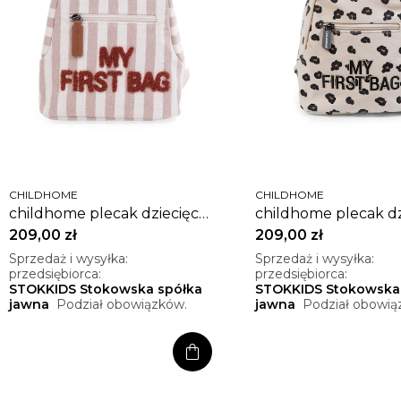
CHILDHOME
CHILDHOME
childhome plecak dziecięcy
childhome plecak dz
my first bag nude
my first bag leopard
209,00 zł
209,00 zł
Sprzedaż i wysyłka:
Sprzedaż i wysyłka:
przedsiębiorca:
przedsiębiorca:
STOKKIDS Stokowska spółka
STOKKIDS Stokowska
jawna
Podział obowiązków.
jawna
Podział obowią
shopping_bag