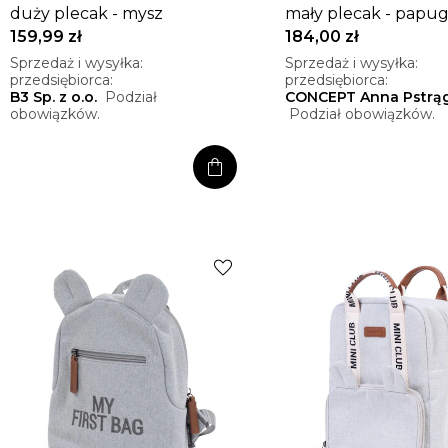
duży plecak - mysz
mały plecak - papu
159,99 zł
184,00 zł
Sprzedaż i wysyłka:
Sprzedaż i wysyłka:
przedsiębiorca:
przedsiębiorca:
B3 Sp. z o.o.
Podział
CONCEPT Anna Pstrą
obowiązków.
Podział obowiązków.
shopping_bag
favorite