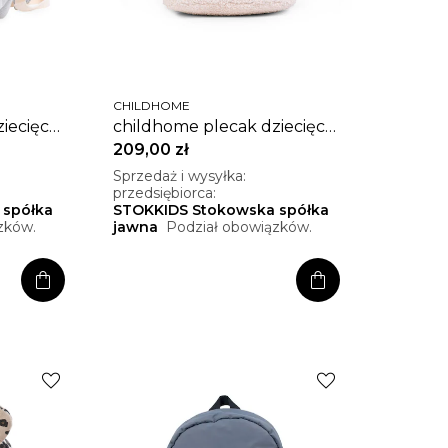
CHILDHOME
iecięcy
childhome plecak dziecięcy
my first bag teddy bear
209,00 zł
white
Sprzedaż i wysyłka:
przedsiębiorca:
 spółka
STOKKIDS Stokowska spółka
zków.
jawna
Podział obowiązków.
shopping_bag
shopping_bag
favorite
favorite