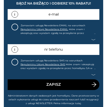
BĄDŹ NA BIEŻĄCO I ODBIERZ 10% RABATU!
e-mail
Zamawiam usługę Newslettera EMAIL na warunkach
Regulaminu Usługi Newslettera EMAIL
, które znam i
akceptuję oraz wyrażam zgodę na przesyłanie przez
home&you S.A w Gdańsku (KRS: 0000015349) na mój adres e-
mail informacji handlowej (m.in. o nowościach, ofertach,
promocjach, wyprzedażach). Wiem, że mogę tę zgodę w
każdej chwili cofnąć.
nr telefonu
Zamawiam usługę Newslettera SMS na warunkach
Regulaminu Usługi Newslettera SMS
które znam i akceptuję
oraz wyrażam zgodę na przesyłanie przez home&you S.A w
Gdańsku (KRS: 0000015349) na mój nr telefonu informacji
handlowej (m.in. o nowościach, ofertach, promocjach,
wyprzedażach). Wiem, że mogę tę zgodę w każdej chwili
cofnąć.
ZAPISZ
Administratorem danych osobowych jest home&you. Dane przetwarzamy w
celach wykonania usługi do czasu przedawnienia roszczeń lub/i rezygnacji
z usługi NEWSLETTER. Pełna informacja:
tutaj
.