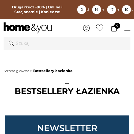
Druga rzecz -90% | Online i
0
d
14
h
47
m
10
s
Stacjonarnie | Koniec za:
0
Strona główna
Bestsellery Łazienka
BESTSELLERY ŁAZIENKA
NEWSLETTER