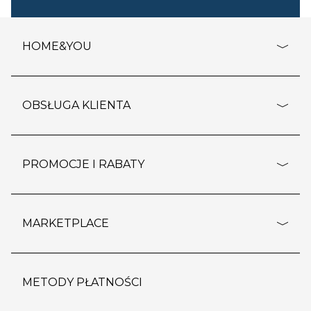
HOME&YOU
adresy sklepów
o firmie
OBSŁUGA KLIENTA
rozporządzenie RODO
pomoc - najczęstsze pytania
ustawienia cookies
dostawy i płatność
PROMOCJE I RABATY
polityka prywatności
polityka zwrotu towaru
kontakt
strefa okazji
reklamacje
blog
outlet
MARKETPLACE
wypis z subskrypcji
jakość i bezpieczeństwo
karta klienta
regulamin sklepu
o marketplace
karta podarunkowa
pozostałe regulaminy
strefa marek
METODY PŁATNOŚCI
regulaminy promocji
produkty