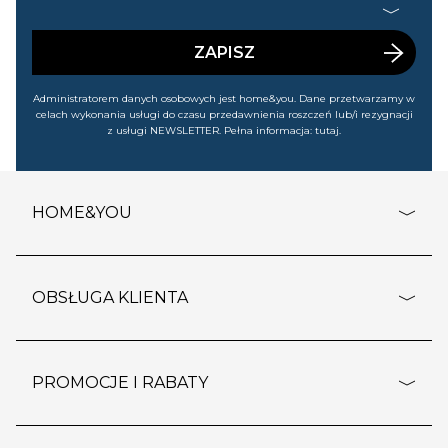
handlowej (m.in. o nowościach, ofertach, promocjach,
wyprzedażach). Wiem, że mogę tę zgodę w każdej chwili
cofnąć.
ZAPISZ
Administratorem danych osobowych jest home&you. Dane przetwarzamy w
celach wykonania usługi do czasu przedawnienia roszczeń lub/i rezygnacji
z usługi NEWSLETTER. Pełna informacja:
tutaj
.
HOME&YOU
adresy sklepów
o firmie
OBSŁUGA KLIENTA
rozporządzenie RODO
pomoc - najczęstsze pytania
ustawienia cookies
dostawy i płatność
PROMOCJE I RABATY
polityka prywatności
polityka zwrotu towaru
kontakt
strefa okazji
reklamacje