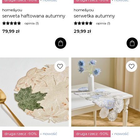
home&you
home&you
serweta haftowana autumny
serwetka autumny
opinia (1)
opinia (1)
79,99 zł
29,99 zł
shopping_bag
shopping_bag
favorite
favorite
druga rzecz -90%
nowość
druga rzecz -90%
nowość