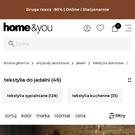
Druga rzecz -90% | Online i Stacjonarnie
0
chevron_right
chevron_right
chevron_right
chevron_right
strona główna
artykuły sezonowe
jesień
tekstylia domowe
te
tekstylia do jadalni
(46)
tekstylia sypialniane (128)
tekstylia kuchenne (35)
sortuj
kolor
marka
rozmiar
cena
filtry