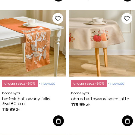
favorite
favorite
druga rzecz -90%
nowość
druga rzecz -90%
nowość
home&you
home&you
bieżnik haftowany fallis
obrus haftowany spice latte
35x180 cm
179,99 zł
119,99 zł
shopping_bag
shopping_bag