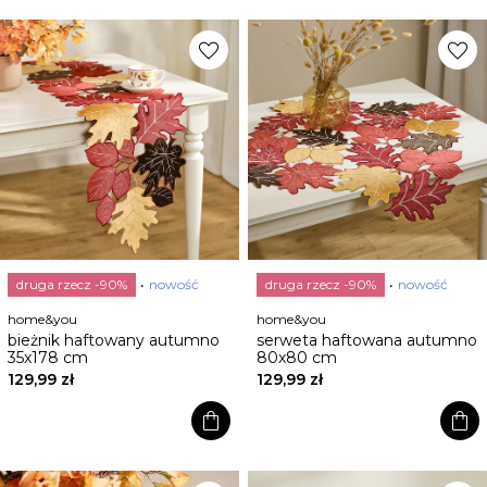
favorite
favorite
druga rzecz -90%
nowość
druga rzecz -90%
nowość
home&you
home&you
bieżnik haftowany autumno
serweta haftowana autumno
35x178 cm
80x80 cm
129,99 zł
129,99 zł
shopping_bag
shopping_bag