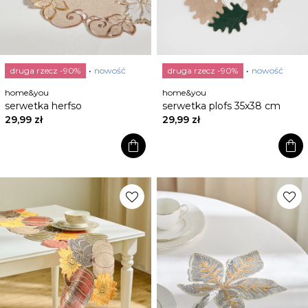
druga rzecz -90%
nowość
druga rzecz -90%
nowość
home&you
home&you
serwetka herfso
serwetka plofs 35x38 cm
29,99 zł
29,99 zł
shopping_bag
shopping_bag
favorite
favorite