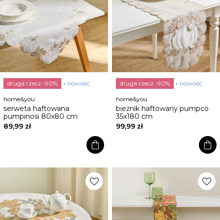
druga rzecz -90%
nowość
druga rzecz -90%
nowość
home&you
home&you
serweta haftowana
bieżnik haftowany pumpco
pumpinosi 80x80 cm
35x180 cm
89,99 zł
99,99 zł
shopping_bag
shopping_bag
favorite
favorite