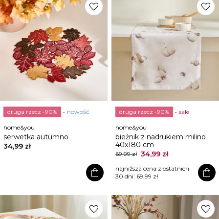
favorite
favorite
druga rzecz -90%
nowość
druga rzecz -90%
sale
home&you
home&you
serwetka autumno
bieżnik z nadrukiem milino
40x180 cm
34,99 zł
34,99 zł
69,99 zł
najniższa cena z ostatnich
shopping_bag
shopping_bag
30 dni:
69,99 zł
favorite
favorite