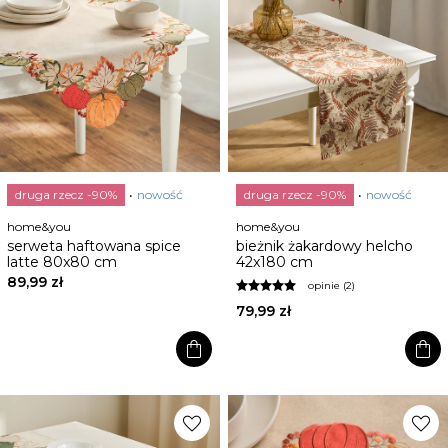
druga rzecz -90%
nowość
druga rzecz -90%
nowość
home&you
home&you
serweta haftowana spice
bieżnik żakardowy helcho
latte 80x80 cm
42x180 cm
89,99 zł
opinie (2)
79,99 zł
shopping_bag
shopping_bag
favorite
favorite