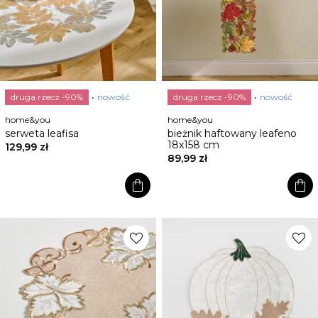
druga rzecz -90%
nowość
druga rzecz -90%
nowość
home&you
home&you
serweta leafisa
bieżnik haftowany leafeno
18x158 cm
129,99 zł
89,99 zł
shopping_bag
shopping_bag
favorite
favorite