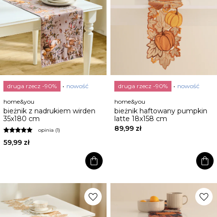
druga rzecz -90%
nowość
druga rzecz -90%
nowość
home&you
home&you
bieżnik z nadrukiem wirden
bieżnik haftowany pumpkin
35x180 cm
latte 18x158 cm
89,99 zł
opinia (1)
59,99 zł
shopping_bag
shopping_bag
favorite
favorite