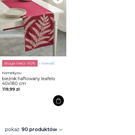
druga rzecz -90%
nowość
home&you
bieżnik haftowany leafelo
40x180 cm
119,99 zł
shopping_bag
expand_more
pokaż:
90 produktów