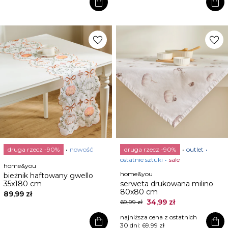
shopping_bag
shopping_bag
favorite
favorite
druga rzecz -90%
nowość
druga rzecz -90%
outlet
ostatnie sztuki
sale
home&you
home&you
bieżnik haftowany gwello
35x180 cm
serweta drukowana milino
80x80 cm
89,99 zł
34,99 zł
69,99 zł
najniższa cena z ostatnich
shopping_bag
shopping_bag
30 dni:
69,99 zł