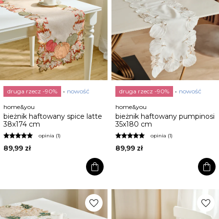
druga rzecz -90%
nowość
druga rzecz -90%
nowość
home&you
home&you
bieżnik haftowany spice latte
bieżnik haftowany pumpinosi
38x174 cm
35x180 cm
opinia (1)
opinia (1)
89,99 zł
89,99 zł
shopping_bag
shopping_bag
favorite
favorite