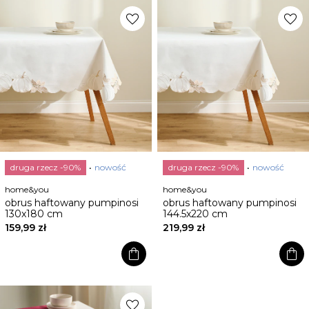
favorite
favorite
druga rzecz -90%
nowość
druga rzecz -90%
nowość
home&you
home&you
obrus haftowany pumpinosi
obrus haftowany pumpinosi
130x180 cm
144.5x220 cm
159,99 zł
219,99 zł
shopping_bag
shopping_bag
favorite