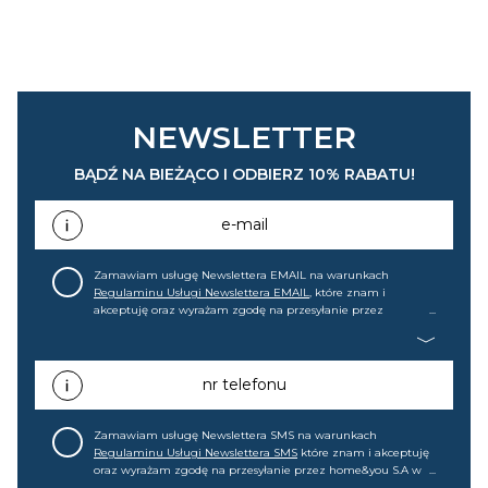
NEWSLETTER
BĄDŹ NA BIEŻĄCO I ODBIERZ 10% RABATU!
e-mail
Zamawiam usługę Newslettera EMAIL na warunkach
Regulaminu Usługi Newslettera EMAIL
, które znam i
akceptuję oraz wyrażam zgodę na przesyłanie przez
home&you S.A w Gdańsku (KRS: 0000015349) na mój adres e-
mail informacji handlowej (m.in. o nowościach, ofertach,
promocjach, wyprzedażach). Wiem, że mogę tę zgodę w
każdej chwili cofnąć.
nr telefonu
Zamawiam usługę Newslettera SMS na warunkach
Regulaminu Usługi Newslettera SMS
które znam i akceptuję
oraz wyrażam zgodę na przesyłanie przez home&you S.A w
Gdańsku (KRS: 0000015349) na mój nr telefonu informacji