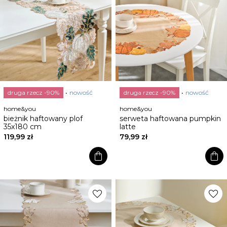
druga rzecz -90%
nowość
druga rzecz -90%
nowość
home&you
home&you
bieżnik haftowany plof
serweta haftowana pumpkin
35x180 cm
latte
119,99 zł
79,99 zł
shopping_bag
shopping_bag
favorite
favorite