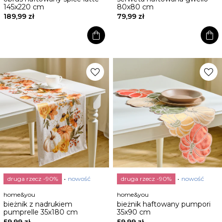
145x220 cm
80x80 cm
189,99 zł
79,99 zł
shopping_bag
shopping_bag
favorite
favorite
druga rzecz -90%
nowość
druga rzecz -90%
nowość
home&you
home&you
bieżnik z nadrukiem
bieżnik haftowany pumpori
pumprelle 35x180 cm
35x90 cm
59,99 zł
59,99 zł