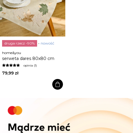
druga rzecz -90%
nowość
home&you
serweta dares 80x80 cm
opinia (1)
79,99 zł
shopping_bag