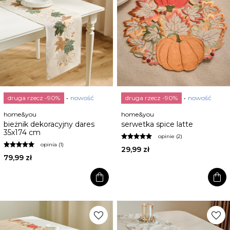
druga rzecz -90%
nowość
druga rzecz -90%
nowość
home&you
home&you
bieżnik dekoracyjny dares
serwetka spice latte
35x174 cm
opinie (2)
opinia (1)
29,99 zł
79,99 zł
shopping_bag
shopping_bag
favorite
favorite