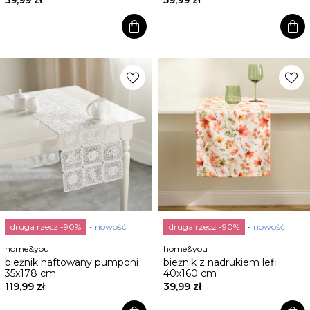
shopping_bag
shopping_bag
favorite
favorite
druga rzecz -90%
nowość
druga rzecz -90%
nowość
home&you
home&you
bieżnik haftowany pumponi
bieżnik z nadrukiem lefi
35x178 cm
40x160 cm
119,99 zł
39,99 zł