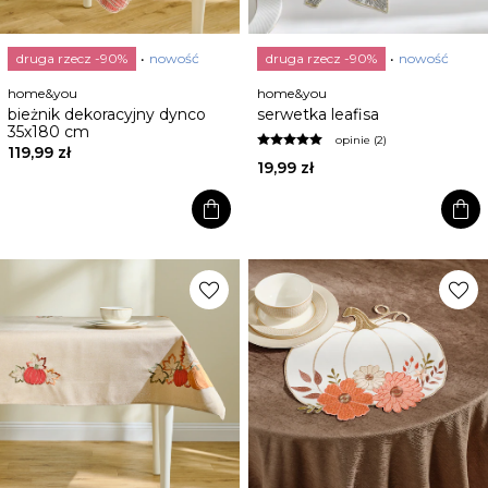
druga rzecz -90%
nowość
druga rzecz -90%
nowość
home&you
home&you
bieżnik dekoracyjny dynco
serwetka leafisa
35x180 cm
opinie (2)
119,99 zł
19,99 zł
shopping_bag
shopping_bag
favorite
favorite