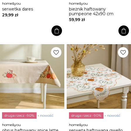
home&you
home&you
serwetka dares
bieżnik haftowany
pumpeone 42x90 cm
29,99 zł
59,99 zł
shopping_bag
shopping_bag
favorite
favorite
druga rzecz -90%
nowość
druga rzecz -90%
nowość
home&you
home&you
obrus haftowany spice latte
serweta haftowana gwello