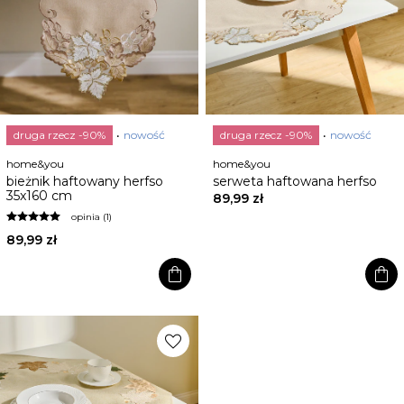
druga rzecz -90%
nowość
druga rzecz -90%
nowość
home&you
home&you
bieżnik haftowany herfso
serweta haftowana herfso
35x160 cm
89,99 zł
opinia (1)
89,99 zł
shopping_bag
shopping_bag
favorite