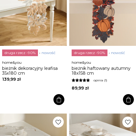
druga rzecz -90%
nowość
druga rzecz -90%
nowość
home&you
home&you
bieżnik dekoracyjny leafisa
bieżnik haftowany autumny
35x180 cm
18x158 cm
139,99 zł
opinia (1)
89,99 zł
shopping_bag
shopping_bag
favorite
favorite