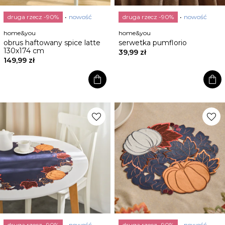
druga rzecz -90%
nowość
druga rzecz -90%
nowość
home&you
home&you
obrus haftowany spice latte
serwetka pumflorio
130x174 cm
39,99 zł
149,99 zł
shopping_bag
shopping_bag
favorite
favorite
druga rzecz -90%
nowość
druga rzecz -90%
nowość