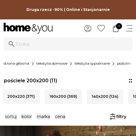
Druga rzecz -90% | Online i Stacjonarnie
0
chevron_right
chevron_right
chevron_right
chevron_r
strona główna
tekstylia domowe
tekstylia sypialniane
pościele
pościele 200x200
(11)
200x220 (371)
160x200 (369)
140x200 (124)
1
sortuj
kolor
marka
cena
filtry