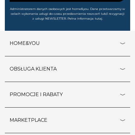
Administratorem danych osobowych jest home&you. Dane przetwarzamy w
celach wykonania usługi do czasu przedawnienia roszczeń lub/i rezygnacji
z usługi NEWSLETTER. Pełna informacja:
tutaj
.
HOME&YOU
adresy sklepów
o firmie
OBSŁUGA KLIENTA
rozporządzenie RODO
pomoc - najczęstsze pytania
ustawienia cookies
dostawy i płatność
PROMOCJE I RABATY
polityka prywatności
polityka zwrotu towaru
kontakt
strefa okazji
reklamacje
blog
outlet
MARKETPLACE
wypis z subskrypcji
jakość i bezpieczeństwo
karta klienta
regulamin sklepu