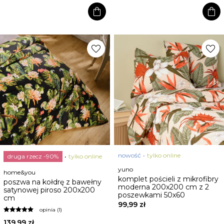
shopping_bag
shopping_bag
favorite
favorite
nowość
tylko online
druga rzecz -90%
tylko online
yuno
home&you
komplet pościeli z mikrofibry
poszwa na kołdrę z bawełny
moderna 200x200 cm z 2
satynowej piroso 200x200
poszewkami 50x60
cm
99,99 zł
opinia (1)
139,99 zł