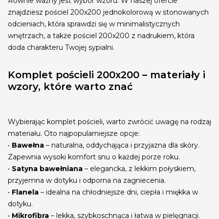
Równie ważny jest wybór wzoru. W naszej ofercie
znajdziesz pościel 200x200 jednokolorową w stonowanych
odcieniach, która sprawdzi się w minimalistycznych
wnętrzach, a także pościel 200x200 z nadrukiem, która
doda charakteru Twojej sypialni.
Komplet pościeli 200x200 – materiały i
wzory, które warto znać
Wybierając komplet pościeli, warto zwrócić uwagę na rodzaj
materiału. Oto najpopularniejsze opcje:
•
Bawełna
– naturalna, oddychająca i przyjazna dla skóry.
Zapewnia wysoki komfort snu o każdej porze roku.
•
Satyna bawełniana
– elegancka, z lekkim połyskiem,
przyjemna w dotyku i odporna na zagniecenia.
•
Flanela
– idealna na chłodniejsze dni, ciepła i miękka w
dotyku.
•
Mikrofibra
– lekka, szybkoschnąca i łatwa w pielęgnacji.