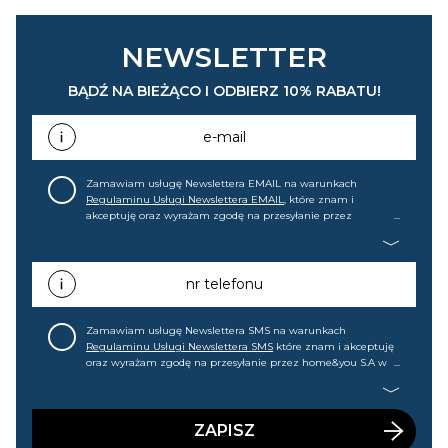
NEWSLETTER
BĄDŹ NA BIEŻĄCO I ODBIERZ 10% RABATU!
e-mail
Zamawiam usługę Newslettera EMAIL na warunkach
Regulaminu Usługi Newslettera EMAIL
, które znam i
akceptuję oraz wyrażam zgodę na przesyłanie przez
home&you S.A w Gdańsku (KRS: 0000015349) na mój adres e-
mail informacji handlowej (m.in. o nowościach, ofertach,
promocjach, wyprzedażach). Wiem, że mogę tę zgodę w
każdej chwili cofnąć.
nr telefonu
Zamawiam usługę Newslettera SMS na warunkach
Regulaminu Usługi Newslettera SMS
które znam i akceptuję
oraz wyrażam zgodę na przesyłanie przez home&you S.A w
Gdańsku (KRS: 0000015349) na mój nr telefonu informacji
handlowej (m.in. o nowościach, ofertach, promocjach,
wyprzedażach). Wiem, że mogę tę zgodę w każdej chwili
cofnąć.
ZAPISZ