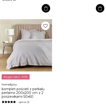
shopping_bag
shopping_bag
favorite
druga rzecz -90%
home&you
komplet pościeli z perkalu
perlamo 200x200 cm z 2
poszewkami 50x60
opinia (1)