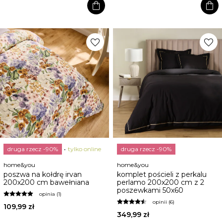
shopping_bag
shopping_bag
favorite
favorite
druga rzecz -90%
tylko online
druga rzecz -90%
home&you
home&you
poszwa na kołdrę irvan
komplet pościeli z perkalu
200x200 cm bawełniana
perlamo 200x200 cm z 2
poszewkami 50x60
opinia (1)
opinii (6)
109,99 zł
349,99 zł