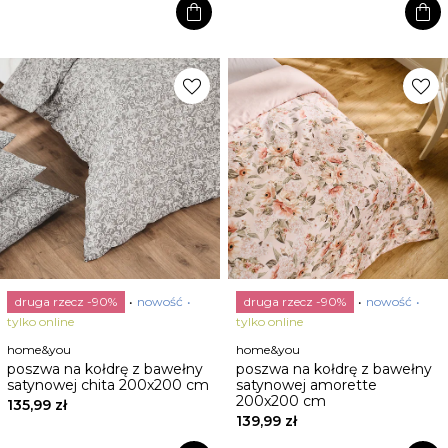
shopping_bag
shopping_bag
favorite
favorite
druga rzecz -90%
nowość
druga rzecz -90%
nowość
tylko online
tylko online
home&you
home&you
poszwa na kołdrę z bawełny
poszwa na kołdrę z bawełny
satynowej chita 200x200 cm
satynowej amorette
200x200 cm
135,99 zł
139,99 zł