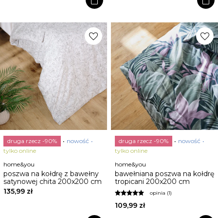
shopping_bag
shopping_bag
favorite
favorite
druga rzecz -90%
nowość
druga rzecz -90%
nowość
tylko online
tylko online
home&you
home&you
poszwa na kołdrę z bawełny
bawełniana poszwa na kołdrę
satynowej chita 200x200 cm
tropicani 200x200 cm
135,99 zł
opinia (1)
109,99 zł