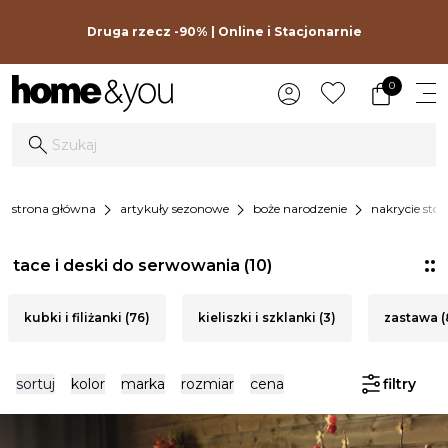
Druga rzecz -90% | Online i Stacjonarnie
0
chevron_right
chevron_right
chevron_right
strona główna
artykuły sezonowe
boże narodzenie
nakrycie stoł
tace i deski do serwowania
(10)
kubki i filiżanki (76)
kieliszki i szklanki (3)
zastawa (
sortuj
kolor
marka
rozmiar
cena
filtry