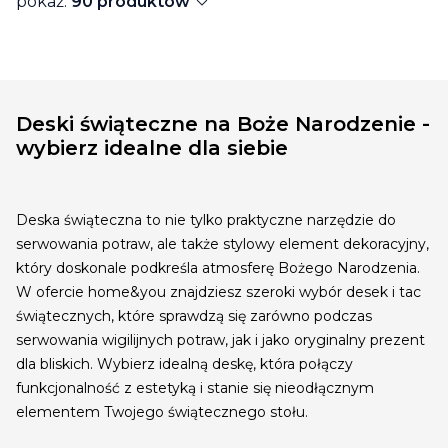
expand_more
pokaż:
90 produktów
Deski świąteczne na Boże Narodzenie -
wybierz idealne dla siebie
Deska świąteczna to nie tylko praktyczne narzędzie do
serwowania potraw, ale także stylowy element dekoracyjny,
który doskonale podkreśla atmosferę Bożego Narodzenia.
W ofercie home&you znajdziesz szeroki wybór desek i tac
świątecznych, które sprawdzą się zarówno podczas
serwowania wigilijnych potraw, jak i jako oryginalny prezent
dla bliskich. Wybierz idealną deskę, która połączy
funkcjonalność z estetyką i stanie się nieodłącznym
elementem Twojego świątecznego stołu.