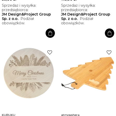
Sprzedaż i wysyłka:
Sprzedaż i wysyłka:
przedsiębiorca:
przedsiębiorca:
JM Design&Project Group
JM Design&Project Group
Sp. z o.o.
Podział
Sp. z o.o.
Podział
obowiązków.
obowiązków.
shopping_bag
shopping_bag
favorite
favorite
KUBUKU
atmosphera