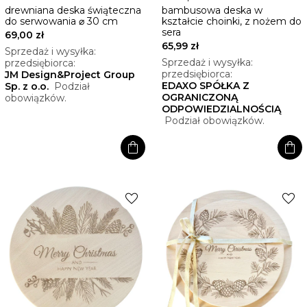
drewniana deska świąteczna
bambusowa deska w
do serwowania ⌀ 30 cm
kształcie choinki, z nożem do
sera
69,00 zł
65,99 zł
Sprzedaż i wysyłka:
Sprzedaż i wysyłka:
przedsiębiorca:
przedsiębiorca:
JM Design&Project Group
EDAXO SPÓŁKA Z
Sp. z o.o.
Podział
OGRANICZONĄ
obowiązków.
ODPOWIEDZIALNOŚCIĄ
Podział obowiązków.
shopping_bag
shopping_bag
favorite
favorite