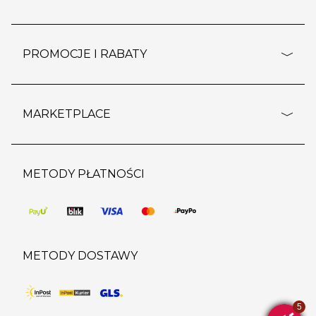
rozporządzenie RODO
pomoc - najczęstsze pytania
ustawienia cookies
dostawy i płatność
PROMOCJE I RABATY
polityka prywatności
polityka zwrotu towaru
kontakt
strefa okazji
reklamacje
blog
outlet
MARKETPLACE
wypis z subskrypcji
jakość i bezpieczeństwo
karta klienta
regulamin sklepu
o marketplace
karta podarunkowa
pozostałe regulaminy
strefa marek
METODY PŁATNOŚCI
regulaminy promocji
produkty
pomoc dla sprzedawców
METODY DOSTAWY