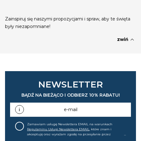
Zainspiruj się naszymi propozycjami i spraw, aby te święta
były niezapomniane!
expand_less
zwiń
NEWSLETTER
BĄDŹ NA BIEŻĄCO I ODBIERZ 10% RABATU!
e-mail
Zamawiam usługę Newslettera EMAIL na warunkach
Regulaminu Usługi Newslettera EMAIL
, które znam i
akceptuję oraz wyrażam zgodę na przesyłanie przez
home&you S.A w Gdańsku (KRS: 0000015349) na mój adres e-