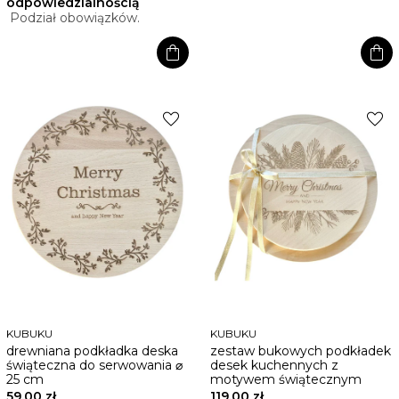
odpowiedzialnością
Podział obowiązków.
shopping_bag
shopping_bag
favorite
favorite
KUBUKU
KUBUKU
drewniana podkładka deska
zestaw bukowych podkładek
świąteczna do serwowania ⌀
desek kuchennych z
25 cm
motywem świątecznym
59,00 zł
119,00 zł