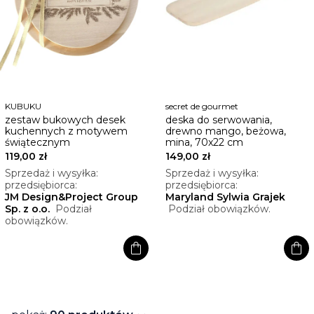
KUBUKU
secret de gourmet
zestaw bukowych desek
deska do serwowania,
kuchennych z motywem
drewno mango, beżowa,
świątecznym
mina, 70x22 cm
119,00 zł
149,00 zł
Sprzedaż i wysyłka:
Sprzedaż i wysyłka:
przedsiębiorca:
przedsiębiorca:
JM Design&Project Group
Maryland Sylwia Grajek
Sp. z o.o.
Podział
Podział obowiązków.
obowiązków.
shopping_bag
shopping_bag