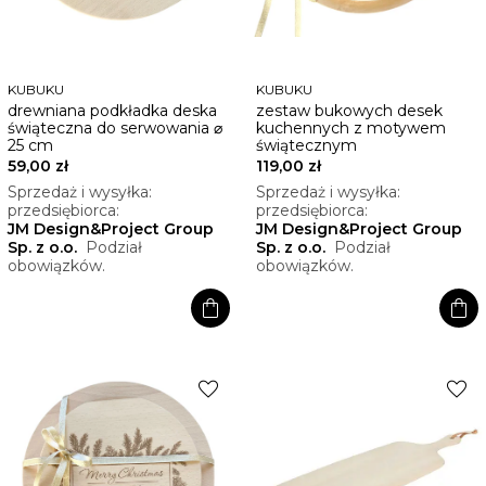
KUBUKU
KUBUKU
drewniana podkładka deska
zestaw bukowych desek
świąteczna do serwowania ⌀
kuchennych z motywem
25 cm
świątecznym
59,00 zł
119,00 zł
Sprzedaż i wysyłka:
Sprzedaż i wysyłka:
przedsiębiorca:
przedsiębiorca:
JM Design&Project Group
JM Design&Project Group
Sp. z o.o.
Podział
Sp. z o.o.
Podział
obowiązków.
obowiązków.
shopping_bag
shopping_bag
favorite
favorite