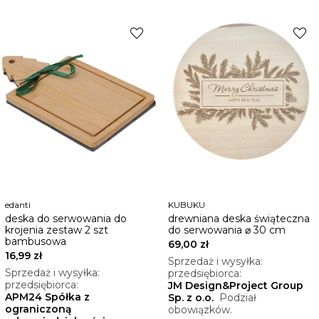
favorite
favorite
edanti
KUBUKU
deska do serwowania do
drewniana deska świąteczna
krojenia zestaw 2 szt
do serwowania ⌀ 30 cm
bambusowa
69,00 zł
16,99 zł
Sprzedaż i wysyłka:
Sprzedaż i wysyłka:
przedsiębiorca:
przedsiębiorca:
JM Design&Project Group
APM24 Spółka z
Sp. z o.o.
Podział
ograniczoną
obowiązków.