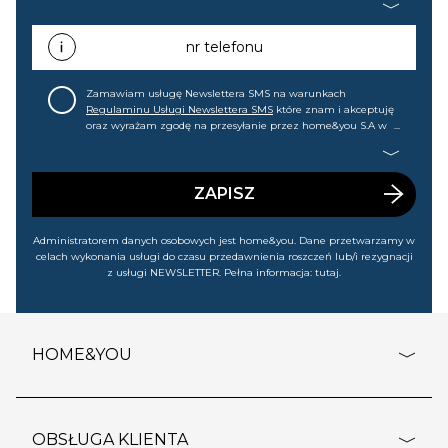
mail informacji handlowej (m.in. o nowościach, ofertach,
promocjach, wyprzedażach). Wiem, że mogę tę zgodę w
każdej chwili cofnąć.
nr telefonu
Zamawiam usługę Newslettera SMS na warunkach
Regulaminu Usługi Newslettera SMS
które znam i akceptuję
oraz wyrażam zgodę na przesyłanie przez home&you S.A w
Gdańsku (KRS: 0000015349) na mój nr telefonu informacji
handlowej (m.in. o nowościach, ofertach, promocjach,
wyprzedażach). Wiem, że mogę tę zgodę w każdej chwili
cofnąć.
ZAPISZ
Administratorem danych osobowych jest home&you. Dane przetwarzamy w
celach wykonania usługi do czasu przedawnienia roszczeń lub/i rezygnacji
z usługi NEWSLETTER. Pełna informacja:
tutaj
.
HOME&YOU
adresy sklepów
o firmie
OBSŁUGA KLIENTA