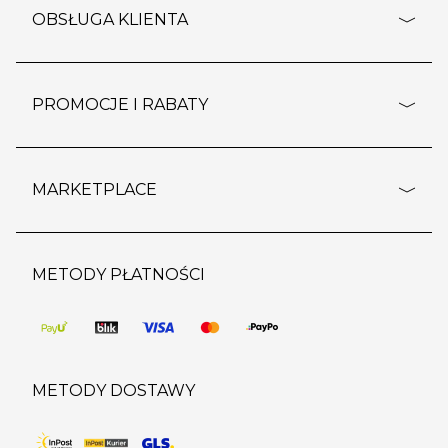
o firmie
OBSŁUGA KLIENTA
rozporządzenie RODO
pomoc - najczęstsze pytania
ustawienia cookies
dostawy i płatność
PROMOCJE I RABATY
polityka prywatności
polityka zwrotu towaru
kontakt
strefa okazji
reklamacje
blog
outlet
MARKETPLACE
wypis z subskrypcji
jakość i bezpieczeństwo
karta klienta
regulamin sklepu
o marketplace
karta podarunkowa
pozostałe regulaminy
strefa marek
METODY PŁATNOŚCI
regulaminy promocji
produkty
pomoc dla sprzedawców
METODY DOSTAWY