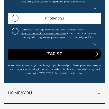
akceptuję oraz wyrażam zgodę na przesyłanie przez
home&you S.A w Gdańsku (KRS: 0000015349) na mój adres e-
mail informacji handlowej (m.in. o nowościach, ofertach,
promocjach, wyprzedażach). Wiem, że mogę tę zgodę w
każdej chwili cofnąć.
nr telefonu
Zamawiam usługę Newslettera SMS na warunkach
Regulaminu Usługi Newslettera SMS
które znam i akceptuję
oraz wyrażam zgodę na przesyłanie przez home&you S.A w
Gdańsku (KRS: 0000015349) na mój nr telefonu informacji
handlowej (m.in. o nowościach, ofertach, promocjach,
wyprzedażach). Wiem, że mogę tę zgodę w każdej chwili
cofnąć.
ZAPISZ
Administratorem danych osobowych jest home&you. Dane przetwarzamy w
celach wykonania usługi do czasu przedawnienia roszczeń lub/i rezygnacji
z usługi NEWSLETTER. Pełna informacja:
tutaj
.
HOME&YOU
adresy sklepów