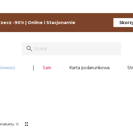
zecz -90% | Online i Stacjonarnie
Skorzy
owości
Sale
Karta podarunkowa
St
produkty: 0