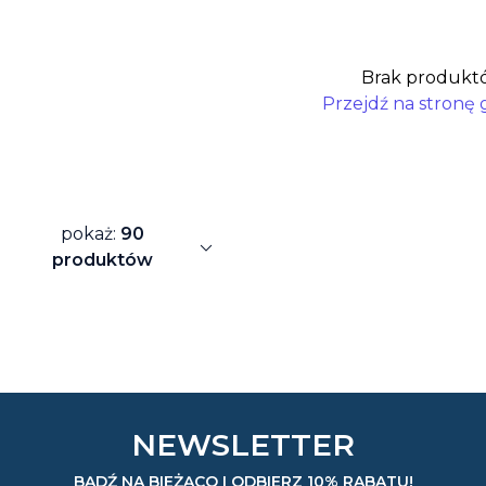
Brak produkt
Przejdź na stronę
pokaż:
90
expand_more
produktów
NEWSLETTER
BĄDŹ NA BIEŻĄCO I ODBIERZ 10% RABATU!