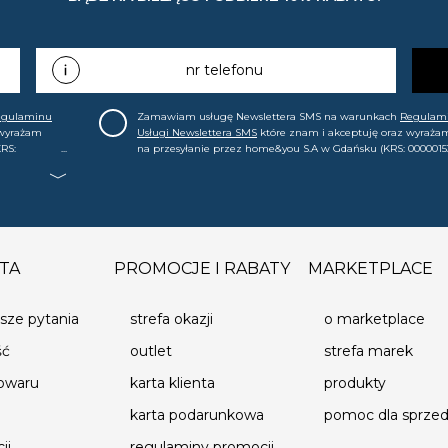
nr telefonu
egulaminu
Zamawiam usługę Newslettera SMS na warunkach
Regulam
 wyrażam
Usługi Newslettera SMS
które znam i akceptuję oraz wyraża
RS:
na przesyłanie przez home&you S.A w Gdańsku (KRS: 0000015
.in. o
mój nr telefonu informacji handlowej (m.in. o nowościach, ofe
, że mogę tę
promocjach, wyprzedażach). Wiem, że mogę tę zgodę w każde
cofnąć.
TA
PROMOCJE I RABATY
MARKETPLACE
sze pytania
strefa okazji
o marketplace
ść
outlet
strefa marek
towaru
karta klienta
produkty
karta podarunkowa
pomoc dla sprz
ji
regulaminy promocji