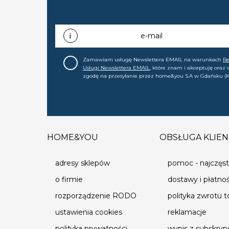
e-mail
Zamawiam usługę Newslettera EMAIL na warunkach
R
Usługi Newslettera EMAIL
, które znam i akceptuję oraz
zgodę na przesyłanie przez home&you S.A w Gdańsku (K
0000015349) na mój adres e-mail informacji handlowej (m
nowościach, ofertach, promocjach, wyprzedażach). Wiem
zgodę w każdej chwili cofnąć.
HOME&YOU
OBSŁUGA KLIEN
adresy sklepów
pomoc - najczęst
o firmie
dostawy i płatno
rozporządzenie RODO
polityka zwrotu 
ustawienia cookies
reklamacje
polityka prywatności
wypis z subskrypc