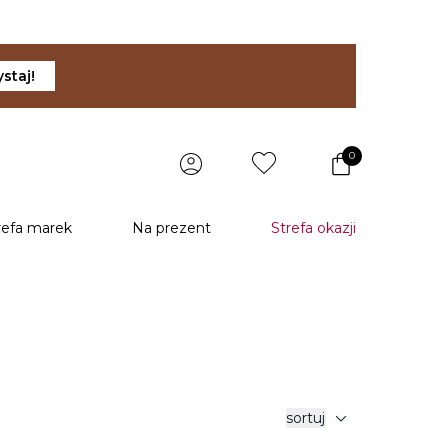
staj!
0
refa marek
Na prezent
Strefa okazji
expand_more
sortuj