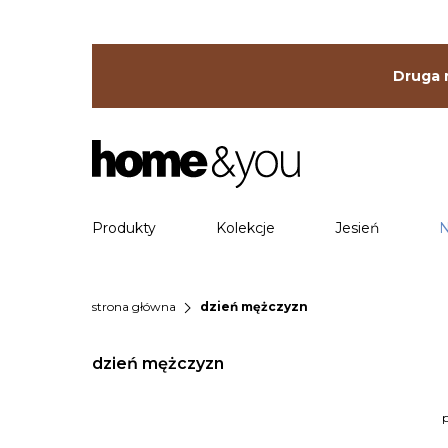
Druga r
Produkty
Kolekcje
Jesień
N
chevron_right
strona główna
dzień mężczyzn
dzień mężczyzn