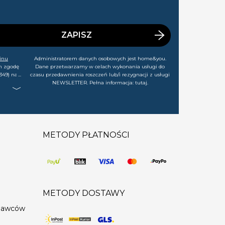
ZAPISZ
inu
Administratorem danych osobowych jest home&you.
m zgodę
Dane przetwarzamy w celach wykonania usługi do
349) na
czasu przedawnienia roszczeń lub/i rezygnacji z usługi
rtach,
NEWSLETTER. Pełna informacja:
tutaj
.
j chwili
METODY PŁATNOŚCI
METODY DOSTAWY
edawców