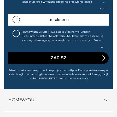
akceptuję oraz wyrażam zgodę na przesyłanie przez
home&you S.A w Gdańsku (KRS: 0000015349) na mój adres e-
mail informacji handlowej (m.in. o nowościach, ofertach,
promocjach, wyprzedażach). Wiem, że mogę tę zgodę w
każdej chwili cofnąć.
nr telefonu
Zamawiam usługę Newslettera SMS na warunkach
Regulaminu Usługi Newslettera SMS
które znam i akceptuję
oraz wyrażam zgodę na przesyłanie przez home&you S.A w
Gdańsku (KRS: 0000015349) na mój nr telefonu informacji
handlowej (m.in. o nowościach, ofertach, promocjach,
wyprzedażach). Wiem, że mogę tę zgodę w każdej chwili
cofnąć.
ZAPISZ
Administratorem danych osobowych jest home&you. Dane przetwarzamy w
celach wykonania usługi do czasu przedawnienia roszczeń lub/i rezygnacji
z usługi NEWSLETTER. Pełna informacja:
tutaj
.
HOME&YOU
adresy sklepów