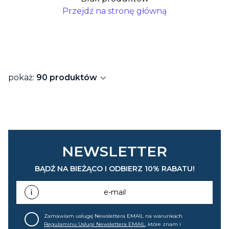
Przejdź na stronę główną
expand_more
pokaż:
90 produktów
NEWSLETTER
BĄDŹ NA BIEŻĄCO I ODBIERZ 10% RABATU!
e-mail
Zamawiam usługę Newslettera EMAIL na warunkach
Regulaminu Usługi Newslettera EMAIL
, które znam i