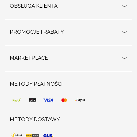
o firmie
OBSŁUGA KLIENTA
rozporządzenie RODO
pomoc - najczęstsze pytania
ustawienia cookies
dostawy i płatność
PROMOCJE I RABATY
polityka prywatności
polityka zwrotu towaru
kontakt
strefa okazji
reklamacje
blog
outlet
MARKETPLACE
wypis z subskrypcji
jakość i bezpieczeństwo
karta klienta
regulamin sklepu
o marketplace
karta podarunkowa
pozostałe regulaminy
strefa marek
METODY PŁATNOŚCI
regulaminy promocji
produkty
pomoc dla sprzedawców
METODY DOSTAWY