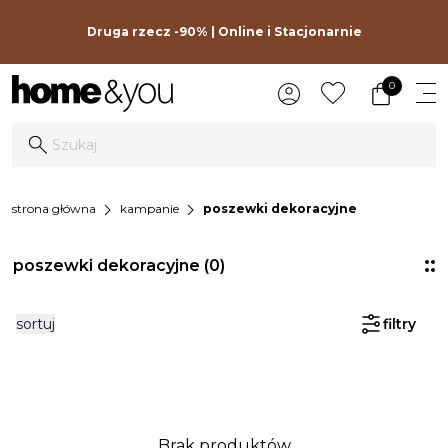
Druga rzecz -90% | Online i Stacjonarnie
0
chevron_right
chevron_right
strona główna
kampanie
poszewki dekoracyjne
poszewki dekoracyjne
(0)
sortuj
filtry
Brak produktów