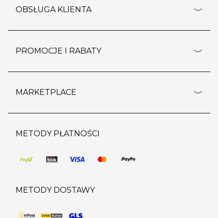
o firmie
OBSŁUGA KLIENTA
rozporządzenie RODO
pomoc - najczęstsze pytania
ustawienia cookies
dostawy i płatność
PROMOCJE I RABATY
polityka prywatności
polityka zwrotu towaru
kontakt
strefa okazji
reklamacje
blog
outlet
MARKETPLACE
wypis z subskrypcji
jakość i bezpieczeństwo
karta klienta
regulamin sklepu
o marketplace
karta podarunkowa
pozostałe regulaminy
strefa marek
METODY PŁATNOŚCI
regulaminy promocji
produkty
pomoc dla sprzedawców
METODY DOSTAWY