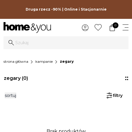
Druga rzecz -90% | Online i Stacjonarnie
0
chevron_right
chevron_right
strona główna
kampanie
zegary
zegary
(0)
sortuj
filtry
Brak produktów