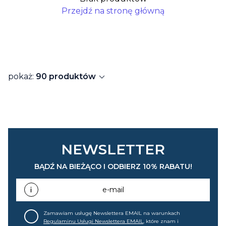
Przejdź na stronę główną
expand_more
pokaż:
90 produktów
NEWSLETTER
BĄDŹ NA BIEŻĄCO I ODBIERZ 10% RABATU!
e-mail
Zamawiam usługę Newslettera EMAIL na warunkach
Regulaminu Usługi Newslettera EMAIL
, które znam i