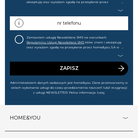
akceptuję oraz wyrażam zgodę na przesyłanie przez
home&you S.A w Gdańsku (KRS: 0000015349) na mój adres e-
mail informacji handlowej (m.in. o nowościach, ofertach,
promocjach, wyprzedażach). Wiem, że mogę tę zgodę w
każdej chwili cofnąć.
nr telefonu
Zamawiam usługę Newslettera SMS na warunkach
Regulaminu Usługi Newslettera SMS
które znam i akceptuję
oraz wyrażam zgodę na przesyłanie przez home&you S.A w
Gdańsku (KRS: 0000015349) na mój nr telefonu informacji
handlowej (m.in. o nowościach, ofertach, promocjach,
wyprzedażach). Wiem, że mogę tę zgodę w każdej chwili
cofnąć.
ZAPISZ
Administratorem danych osobowych jest home&you. Dane przetwarzamy w
celach wykonania usługi do czasu przedawnienia roszczeń lub/i rezygnacji
z usługi NEWSLETTER. Pełna informacja:
tutaj
.
HOME&YOU
adresy sklepów