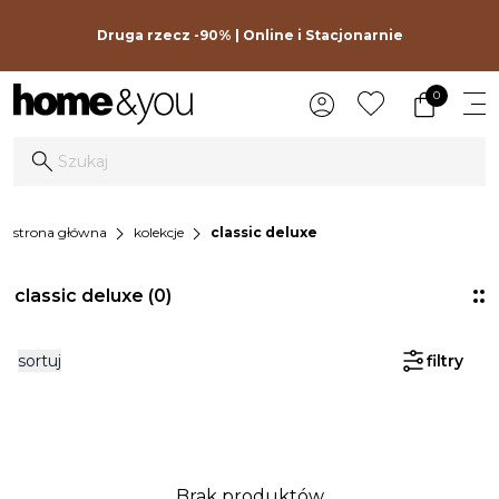
Druga rzecz -90% | Online i Stacjonarnie
0
chevron_right
chevron_right
strona główna
kolekcje
classic deluxe
classic deluxe
(0)
sortuj
filtry
Brak produktów