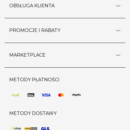
o firmie
OBSŁUGA KLIENTA
rozporządzenie RODO
pomoc - najczęstsze pytania
ustawienia cookies
dostawy i płatność
PROMOCJE I RABATY
polityka prywatności
polityka zwrotu towaru
kontakt
strefa okazji
reklamacje
blog
outlet
MARKETPLACE
wypis z subskrypcji
jakość i bezpieczeństwo
karta klienta
regulamin sklepu
o marketplace
karta podarunkowa
pozostałe regulaminy
strefa marek
METODY PŁATNOŚCI
regulaminy promocji
produkty
pomoc dla sprzedawców
METODY DOSTAWY