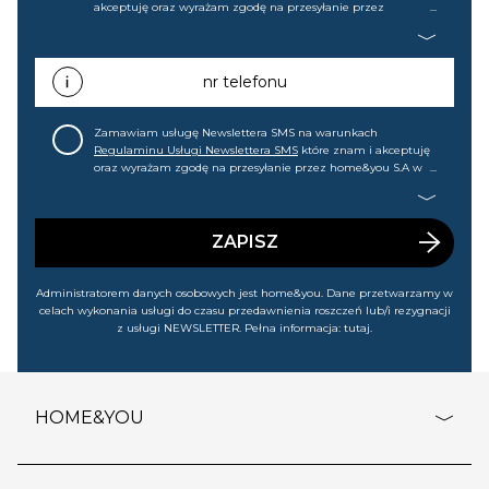
akceptuję oraz wyrażam zgodę na przesyłanie przez
home&you S.A w Gdańsku (KRS: 0000015349) na mój adres e-
mail informacji handlowej (m.in. o nowościach, ofertach,
promocjach, wyprzedażach). Wiem, że mogę tę zgodę w
każdej chwili cofnąć.
nr telefonu
Zamawiam usługę Newslettera SMS na warunkach
Regulaminu Usługi Newslettera SMS
które znam i akceptuję
oraz wyrażam zgodę na przesyłanie przez home&you S.A w
Gdańsku (KRS: 0000015349) na mój nr telefonu informacji
handlowej (m.in. o nowościach, ofertach, promocjach,
wyprzedażach). Wiem, że mogę tę zgodę w każdej chwili
cofnąć.
ZAPISZ
Administratorem danych osobowych jest home&you. Dane przetwarzamy w
celach wykonania usługi do czasu przedawnienia roszczeń lub/i rezygnacji
z usługi NEWSLETTER. Pełna informacja:
tutaj
.
HOME&YOU
adresy sklepów