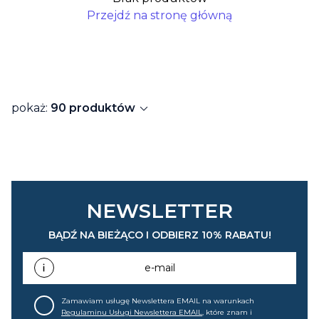
Przejdź na stronę główną
expand_more
pokaż:
90 produktów
NEWSLETTER
BĄDŹ NA BIEŻĄCO I ODBIERZ 10% RABATU!
e-mail
Zamawiam usługę Newslettera EMAIL na warunkach
Regulaminu Usługi Newslettera EMAIL
, które znam i