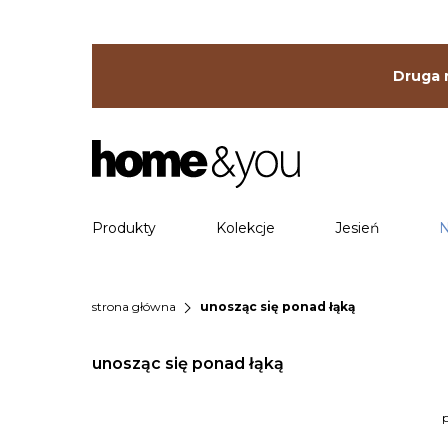
Druga r
Produkty
Kolekcje
Jesień
N
chevron_right
strona główna
unosząc się ponad łąką
unosząc się ponad łąką