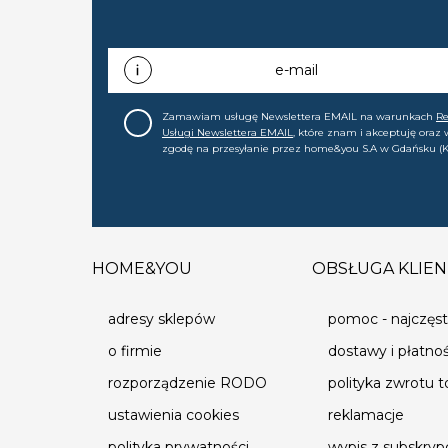
e-mail
Zamawiam usługę Newslettera EMAIL na warunkach
R
Usługi Newslettera EMAIL
, które znam i akceptuję oraz
zgodę na przesyłanie przez home&you S.A w Gdańsku (K
0000015349) na mój adres e-mail informacji handlowej (m
nowościach, ofertach, promocjach, wyprzedażach). Wiem
zgodę w każdej chwili cofnąć.
HOME&YOU
OBSŁUGA KLIEN
adresy sklepów
pomoc - najczęst
o firmie
dostawy i płatno
rozporządzenie RODO
polityka zwrotu 
ustawienia cookies
reklamacje
polityka prywatności
wypis z subskrypc