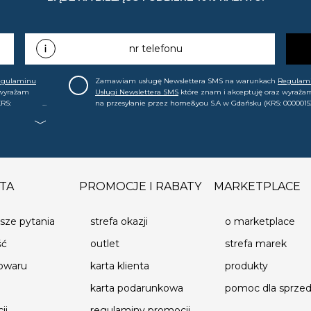
nr telefonu
egulaminu
Zamawiam usługę Newslettera SMS na warunkach
Regulam
 wyrażam
Usługi Newslettera SMS
które znam i akceptuję oraz wyraża
RS:
na przesyłanie przez home&you S.A w Gdańsku (KRS: 0000015
.in. o
mój nr telefonu informacji handlowej (m.in. o nowościach, ofe
, że mogę tę
promocjach, wyprzedażach). Wiem, że mogę tę zgodę w każde
cofnąć.
TA
PROMOCJE I RABATY
MARKETPLACE
sze pytania
strefa okazji
o marketplace
ść
outlet
strefa marek
towaru
karta klienta
produkty
karta podarunkowa
pomoc dla sprz
ji
regulaminy promocji