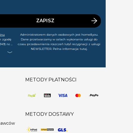
ZAPISZ
inu
Administratorem danych osobowych jest home&you.
m zgodę
Dane przetwarzamy w celach wykonania usługi do
349) na
czasu przedawnienia roszczeń lub/i rezygnacji z usługi
rtach,
NEWSLETTER. Pełna informacja:
tutaj
.
j chwili
METODY PŁATNOŚCI
METODY DOSTAWY
edawców