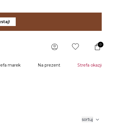
staj!
0
refa marek
Na prezent
Strefa okazji
expand_more
sortuj