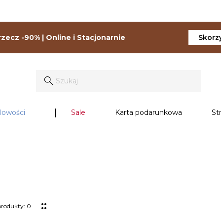
zecz -90% | Online i Stacjonarnie
Skorzy
owości
Sale
Karta podarunkowa
St
produkty: 0