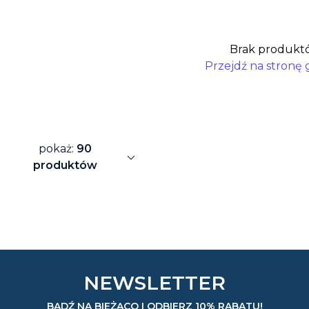
Brak produkt
Przejdź na stronę
pokaż:
90
expand_more
produktów
NEWSLETTER
BĄDŹ NA BIEŻĄCO I ODBIERZ 10% RABATU!