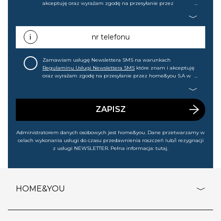
akceptuję oraz wyrażam zgodę na przesyłanie przez
home&you S.A w Gdańsku (KRS: 0000015349) na mój adres e-
mail informacji handlowej (m.in. o nowościach, ofertach,
promocjach, wyprzedażach). Wiem, że mogę tę zgodę w
każdej chwili cofnąć.
nr telefonu
Zamawiam usługę Newslettera SMS na warunkach
Regulaminu Usługi Newslettera SMS
które znam i akceptuję
oraz wyrażam zgodę na przesyłanie przez home&you S.A w
Gdańsku (KRS: 0000015349) na mój nr telefonu informacji
handlowej (m.in. o nowościach, ofertach, promocjach,
wyprzedażach). Wiem, że mogę tę zgodę w każdej chwili
cofnąć.
ZAPISZ
Administratorem danych osobowych jest home&you. Dane przetwarzamy w
celach wykonania usługi do czasu przedawnienia roszczeń lub/i rezygnacji
z usługi NEWSLETTER. Pełna informacja:
tutaj
.
HOME&YOU
adresy sklepów