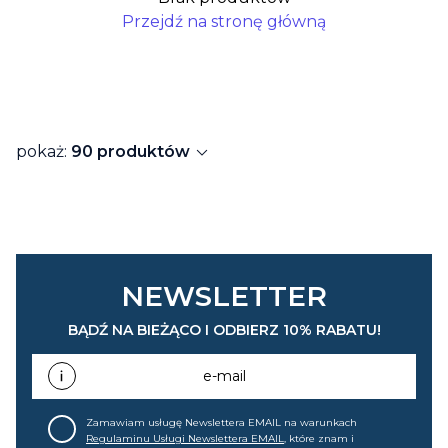
Przejdź na stronę główną
expand_more
pokaż:
90 produktów
NEWSLETTER
BĄDŹ NA BIEŻĄCO I ODBIERZ 10% RABATU!
e-mail
Zamawiam usługę Newslettera EMAIL na warunkach
Regulaminu Usługi Newslettera EMAIL
, które znam i