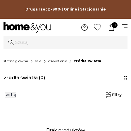
Druga rzecz -90% | Online i Stacjonarnie
0
chevron_right
chevron_right
chevron_right
strona główna
sale
oświetlenie
źródła światła
źródła światła
(0)
sortuj
filtry
Brak produktów