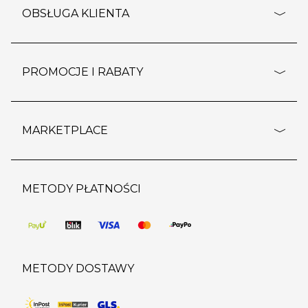
o firmie
OBSŁUGA KLIENTA
rozporządzenie RODO
pomoc - najczęstsze pytania
ustawienia cookies
dostawy i płatność
PROMOCJE I RABATY
polityka prywatności
polityka zwrotu towaru
kontakt
strefa okazji
reklamacje
blog
outlet
MARKETPLACE
wypis z subskrypcji
jakość i bezpieczeństwo
karta klienta
regulamin sklepu
o marketplace
karta podarunkowa
pozostałe regulaminy
strefa marek
METODY PŁATNOŚCI
regulaminy promocji
produkty
pomoc dla sprzedawców
METODY DOSTAWY