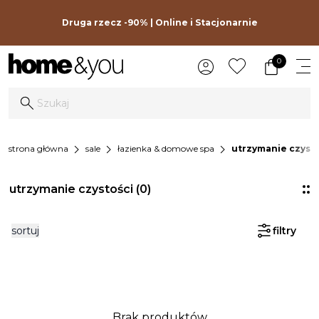
Druga rzecz -90% | Online i Stacjonarnie
0
chevron_right
chevron_right
chevron_right
strona główna
sale
łazienka & domowe spa
utrzymanie czysto
utrzymanie czystości
(0)
sortuj
filtry
Brak produktów