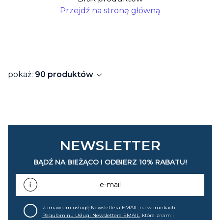
Przejdź na stronę główną
expand_more
pokaż:
90 produktów
NEWSLETTER
BĄDŹ NA BIEŻĄCO I ODBIERZ 10% RABATU!
e-mail
Zamawiam usługę Newslettera EMAIL na warunkach
Regulaminu Usługi Newslettera EMAIL
, które znam i