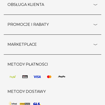
o firmie
OBSŁUGA KLIENTA
rozporządzenie RODO
pomoc - najczęstsze pytania
ustawienia cookies
dostawy i płatność
PROMOCJE I RABATY
polityka prywatności
polityka zwrotu towaru
kontakt
strefa okazji
reklamacje
blog
outlet
MARKETPLACE
wypis z subskrypcji
jakość i bezpieczeństwo
karta klienta
regulamin sklepu
o marketplace
karta podarunkowa
pozostałe regulaminy
strefa marek
METODY PŁATNOŚCI
regulaminy promocji
produkty
pomoc dla sprzedawców
METODY DOSTAWY