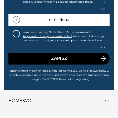
akceptuję oraz wyrażam zgodę na przesyłanie przez
home&you S.A w Gdańsku (KRS: 0000015349) na mój adres e-
mail informacji handlowej (m.in. o nowościach, ofertach,
promocjach, wyprzedażach). Wiem, że mogę tę zgodę w
każdej chwili cofnąć.
nr telefonu
Zamawiam usługę Newslettera SMS na warunkach
Regulaminu Usługi Newslettera SMS
które znam i akceptuję
oraz wyrażam zgodę na przesyłanie przez home&you S.A w
Gdańsku (KRS: 0000015349) na mój nr telefonu informacji
handlowej (m.in. o nowościach, ofertach, promocjach,
wyprzedażach). Wiem, że mogę tę zgodę w każdej chwili
cofnąć.
ZAPISZ
Administratorem danych osobowych jest home&you. Dane przetwarzamy w
celach wykonania usługi do czasu przedawnienia roszczeń lub/i rezygnacji
z usługi NEWSLETTER. Pełna informacja:
tutaj
.
HOME&YOU
adresy sklepów