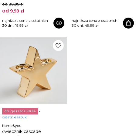
od
39,99 zł
od
9,99 zł
najniższa cena z ostatnich
najniższa cena z ostatnich
visibility
shopping_bag
30 dni:
19,99 zł
30 dni:
49,99 zł
favorite
druga rzecz -90%
ostatnie sztuki
home&you
świecznik cascade