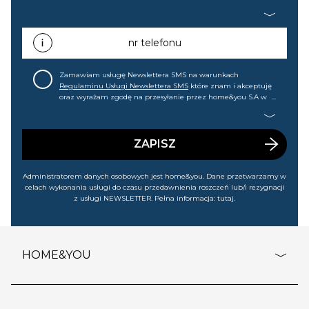
home&you S.A w Gdańsku (KRS: 0000015349) na mój adres e-
mail informacji handlowej (m.in. o nowościach, ofertach,
promocjach, wyprzedażach). Wiem, że mogę tę zgodę w
każdej chwili cofnąć.
nr telefonu
Zamawiam usługę Newslettera SMS na warunkach
Regulaminu Usługi Newslettera SMS
które znam i akceptuję
oraz wyrażam zgodę na przesyłanie przez home&you S.A w
Gdańsku (KRS: 0000015349) na mój nr telefonu informacji
handlowej (m.in. o nowościach, ofertach, promocjach,
wyprzedażach). Wiem, że mogę tę zgodę w każdej chwili
cofnąć.
ZAPISZ
Administratorem danych osobowych jest home&you. Dane przetwarzamy w
celach wykonania usługi do czasu przedawnienia roszczeń lub/i rezygnacji
z usługi NEWSLETTER. Pełna informacja:
tutaj
.
HOME&YOU
adresy sklepów