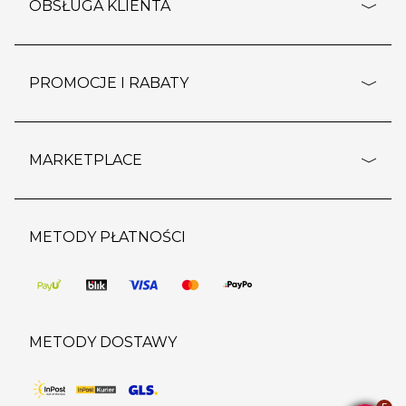
o firmie
OBSŁUGA KLIENTA
rozporządzenie RODO
pomoc - najczęstsze pytania
ustawienia cookies
dostawy i płatność
PROMOCJE I RABATY
polityka prywatności
polityka zwrotu towaru
kontakt
strefa okazji
reklamacje
blog
outlet
MARKETPLACE
wypis z subskrypcji
jakość i bezpieczeństwo
karta klienta
regulamin sklepu
o marketplace
karta podarunkowa
pozostałe regulaminy
strefa marek
METODY PŁATNOŚCI
regulaminy promocji
produkty
pomoc dla sprzedawców
METODY DOSTAWY