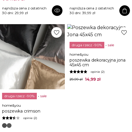
najniższa cena z ostatnich
najniższa cena z ostatnich
visibility
shopping_bag
30 dni:
29,99 zł
30 dni:
39,99 zł
favorite
favorite
druga rzecz -90%
sale
home&you
poszewka dekoracyjna jona
45x45 cm
opinie (2)
14,99 zł
29,99 zł
druga rzecz -90%
sale
home&you
poszewka crimson
opinie (2)