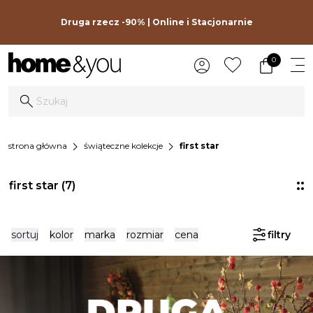
Druga rzecz -90% | Online i Stacjonarnie
0
chevron_right
chevron_right
strona główna
świąteczne kolekcje
first star
first star
(7)
sortuj
kolor
marka
rozmiar
cena
filtry