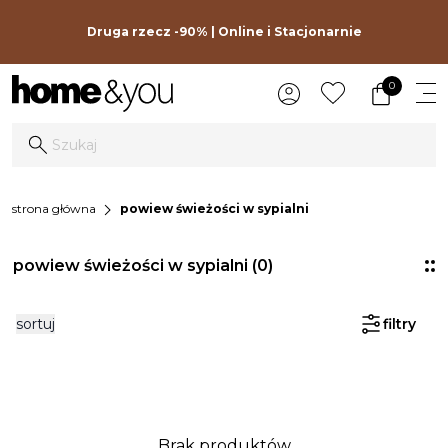
Druga rzecz -90% | Online i Stacjonarnie
0
chevron_right
strona główna
powiew świeżości w sypialni
powiew świeżości w sypialni
(0)
sortuj
filtry
Brak produktów