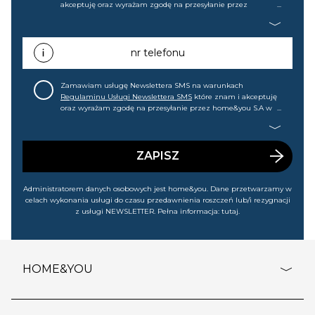
akceptuję oraz wyrażam zgodę na przesyłanie przez
home&you S.A w Gdańsku (KRS: 0000015349) na mój adres e-
mail informacji handlowej (m.in. o nowościach, ofertach,
promocjach, wyprzedażach). Wiem, że mogę tę zgodę w
każdej chwili cofnąć.
nr telefonu
Zamawiam usługę Newslettera SMS na warunkach
Regulaminu Usługi Newslettera SMS
które znam i akceptuję
oraz wyrażam zgodę na przesyłanie przez home&you S.A w
Gdańsku (KRS: 0000015349) na mój nr telefonu informacji
handlowej (m.in. o nowościach, ofertach, promocjach,
wyprzedażach). Wiem, że mogę tę zgodę w każdej chwili
cofnąć.
ZAPISZ
Administratorem danych osobowych jest home&you. Dane przetwarzamy w
celach wykonania usługi do czasu przedawnienia roszczeń lub/i rezygnacji
z usługi NEWSLETTER. Pełna informacja:
tutaj
.
HOME&YOU
adresy sklepów