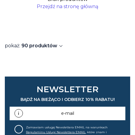
Przejdź na stronę główną
expand_more
pokaż:
90 produktów
NEWSLETTER
BĄDŹ NA BIEŻĄCO I ODBIERZ 10% RABATU!
e-mail
Zamawiam usługę Newslettera EMAIL na warunkach
Regulaminu Usługi Newslettera EMAIL
, które znam i