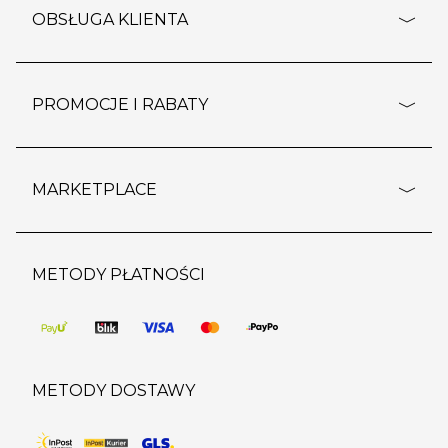
o firmie
OBSŁUGA KLIENTA
rozporządzenie RODO
pomoc - najczęstsze pytania
ustawienia cookies
dostawy i płatność
PROMOCJE I RABATY
polityka prywatności
polityka zwrotu towaru
kontakt
strefa okazji
reklamacje
blog
outlet
MARKETPLACE
wypis z subskrypcji
jakość i bezpieczeństwo
karta klienta
regulamin sklepu
o marketplace
karta podarunkowa
pozostałe regulaminy
strefa marek
METODY PŁATNOŚCI
regulaminy promocji
produkty
pomoc dla sprzedawców
METODY DOSTAWY