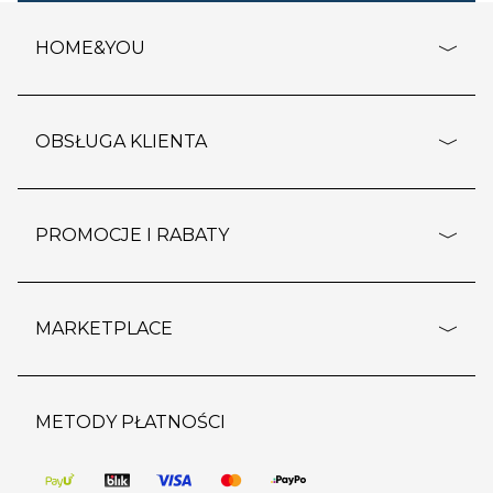
HOME&YOU
adresy sklepów
o firmie
OBSŁUGA KLIENTA
rozporządzenie RODO
pomoc - najczęstsze pytania
ustawienia cookies
dostawy i płatność
PROMOCJE I RABATY
polityka prywatności
polityka zwrotu towaru
kontakt
strefa okazji
reklamacje
blog
outlet
MARKETPLACE
wypis z subskrypcji
jakość i bezpieczeństwo
karta klienta
regulamin sklepu
o marketplace
karta podarunkowa
pozostałe regulaminy
strefa marek
METODY PŁATNOŚCI
regulaminy promocji
produkty
pomoc dla sprzedawców