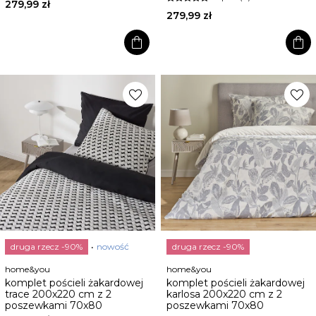
279,99 zł
279,99 zł
shopping_bag
shopping_bag
favorite
favorite
druga rzecz -90%
nowość
druga rzecz -90%
home&you
home&you
komplet pościeli żakardowej
komplet pościeli żakardowej
trace 200x220 cm z 2
karlosa 200x220 cm z 2
poszewkami 70x80
poszewkami 70x80