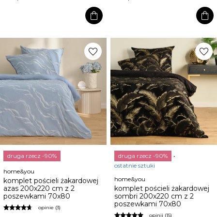
shopping_bag
shopping_bag
favorite
favorite
druga rzecz -90%
druga rzecz -90%
ostatnie sztuki
home&you
home&you
komplet pościeli żakardowej
azas 200x220 cm z 2
komplet pościeli żakardowej
poszewkami 70x80
sombri 200x220 cm z 2
poszewkami 70x80
opinie (3)
opinii (15)