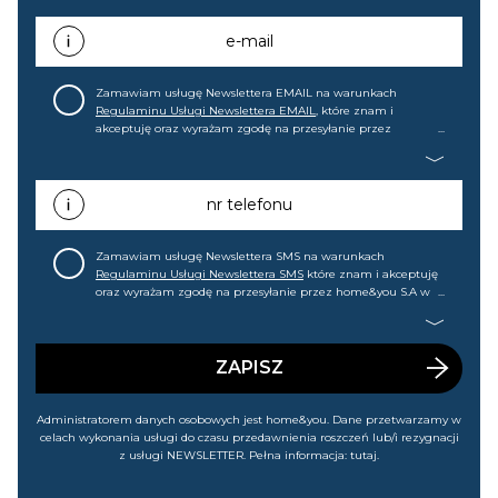
e-mail
Zamawiam usługę Newslettera EMAIL na warunkach
Regulaminu Usługi Newslettera EMAIL
, które znam i
akceptuję oraz wyrażam zgodę na przesyłanie przez
home&you S.A w Gdańsku (KRS: 0000015349) na mój adres e-
mail informacji handlowej (m.in. o nowościach, ofertach,
promocjach, wyprzedażach). Wiem, że mogę tę zgodę w
każdej chwili cofnąć.
nr telefonu
Zamawiam usługę Newslettera SMS na warunkach
Regulaminu Usługi Newslettera SMS
które znam i akceptuję
oraz wyrażam zgodę na przesyłanie przez home&you S.A w
Gdańsku (KRS: 0000015349) na mój nr telefonu informacji
handlowej (m.in. o nowościach, ofertach, promocjach,
wyprzedażach). Wiem, że mogę tę zgodę w każdej chwili
cofnąć.
ZAPISZ
Administratorem danych osobowych jest home&you. Dane przetwarzamy w
celach wykonania usługi do czasu przedawnienia roszczeń lub/i rezygnacji
z usługi NEWSLETTER. Pełna informacja:
tutaj
.