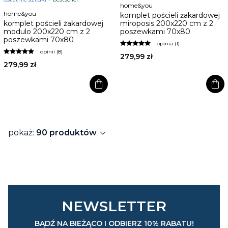
home&you
home&you
komplet pościeli żakardowej
komplet pościeli żakardowej
miroposis 200x220 cm z 2
modulo 200x220 cm z 2
poszewkami 70x80
poszewkami 70x80
opinia (1)
opinii (8)
279,99 zł
279,99 zł
shopping_bag
shopping_bag
expand_more
pokaż:
90 produktów
NEWSLETTER
BĄDŹ NA BIEŻĄCO I ODBIERZ 10% RABATU!