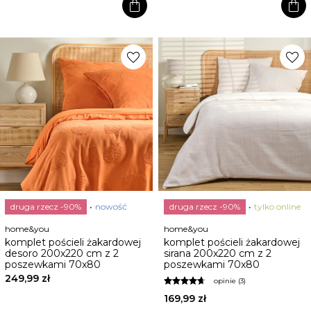
shopping_bag
shopping_bag
favorite
favorite
druga rzecz -90%
nowość
druga rzecz -90%
tylko online
home&you
home&you
komplet pościeli żakardowej
komplet pościeli żakardowej
desoro 200x220 cm z 2
sirana 200x220 cm z 2
poszewkami 70x80
poszewkami 70x80
249,99 zł
opinie (3)
169,99 zł