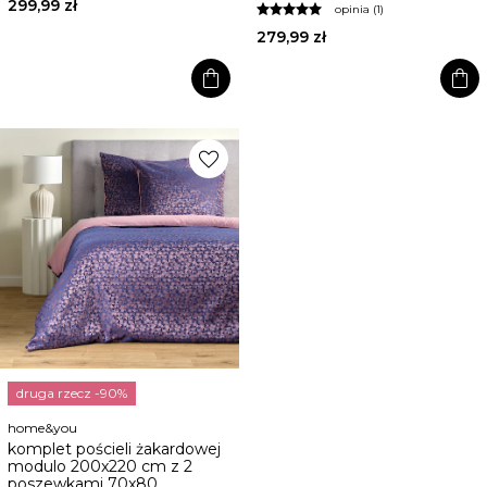
299,99 zł
opinia (1)
279,99 zł
shopping_bag
shopping_bag
favorite
druga rzecz -90%
home&you
komplet pościeli żakardowej
modulo 200x220 cm z 2
poszewkami 70x80