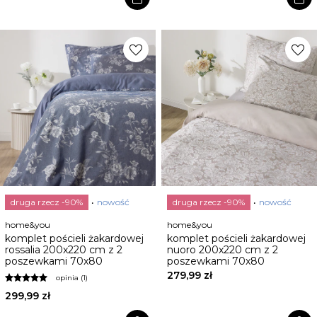
favorite
favorite
druga rzecz -90%
nowość
druga rzecz -90%
nowość
home&you
home&you
komplet pościeli żakardowej
komplet pościeli żakardowej
rossalia 200x220 cm z 2
nuoro 200x220 cm z 2
poszewkami 70x80
poszewkami 70x80
279,99 zł
opinia (1)
299,99 zł