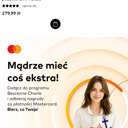
opinie (4)
279,99 zł
shopping_bag