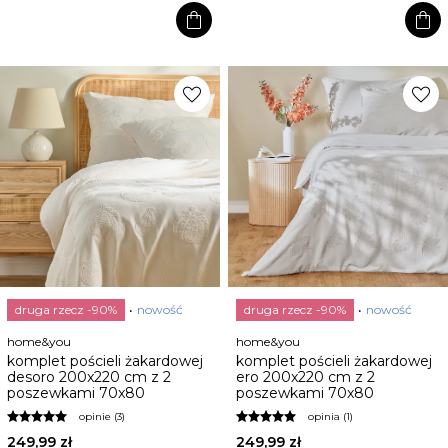
shopping_bag
shopping_bag
favorite
favorite
druga rzecz -90%
nowość
druga rzecz -90%
nowość
home&you
home&you
komplet pościeli żakardowej
komplet pościeli żakardowej
desoro 200x220 cm z 2
ero 200x220 cm z 2
poszewkami 70x80
poszewkami 70x80
opinie (3)
opinia (1)
249,99 zł
249,99 zł