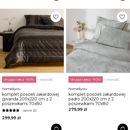
favorite
favorite
druga rzecz -90%
nowość
druga rzecz -90%
nowość
home&you
home&you
komplet pościeli żakardowej
komplet pościeli żakardowej
gwanda 200x220 cm z 2
padro 200x220 cm z 2
poszewkami 70x80
poszewkami 70x80
279,99 zł
opinie (2)
299,99 zł
shopping_bag
shopping_bag