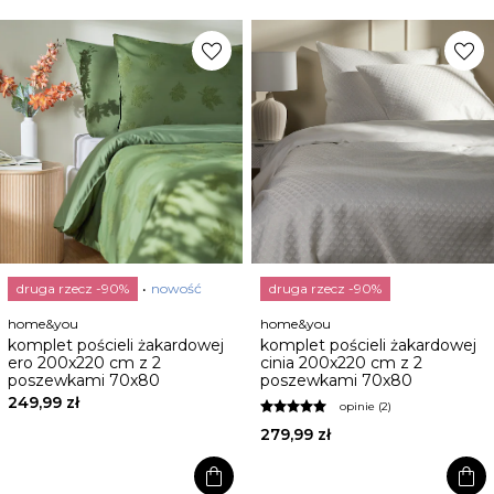
favorite
favorite
druga rzecz -90%
nowość
druga rzecz -90%
home&you
home&you
komplet pościeli żakardowej
komplet pościeli żakardowej
ero 200x220 cm z 2
cinia 200x220 cm z 2
poszewkami 70x80
poszewkami 70x80
249,99 zł
opinie (2)
279,99 zł
shopping_bag
shopping_bag