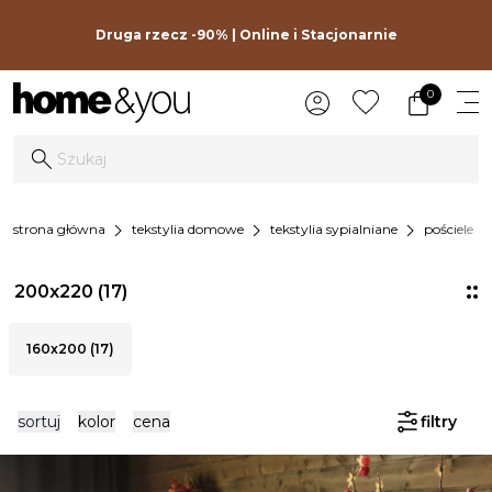
Druga rzecz -90% | Online i Stacjonarnie
0
chevron_right
chevron_right
chevron_right
chevron_r
strona główna
tekstylia domowe
tekstylia sypialniane
pościele
200x220
(17)
160x200 (17)
sortuj
kolor
cena
filtry