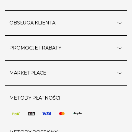
adresy sklepów
o firmie
OBSŁUGA KLIENTA
rozporządzenie RODO
pomoc - najczęstsze pytania
ustawienia cookies
dostawy i płatność
PROMOCJE I RABATY
polityka prywatności
polityka zwrotu towaru
kontakt
strefa okazji
reklamacje
blog
outlet
MARKETPLACE
wypis z subskrypcji
jakość i bezpieczeństwo
karta klienta
regulamin sklepu
o marketplace
karta podarunkowa
pozostałe regulaminy
strefa marek
METODY PŁATNOŚCI
regulaminy promocji
produkty
pomoc dla sprzedawców