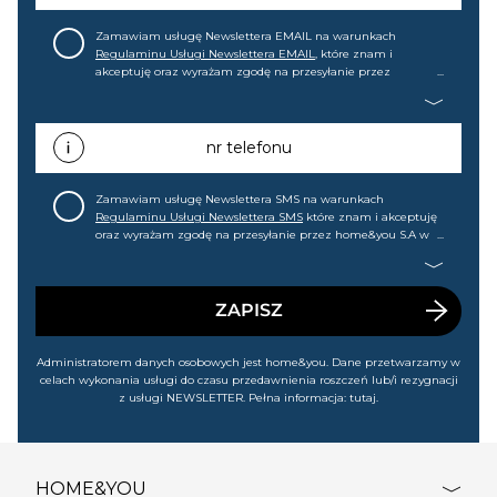
Zamawiam usługę Newslettera EMAIL na warunkach
Regulaminu Usługi Newslettera EMAIL
, które znam i
akceptuję oraz wyrażam zgodę na przesyłanie przez
home&you S.A w Gdańsku (KRS: 0000015349) na mój adres e-
mail informacji handlowej (m.in. o nowościach, ofertach,
promocjach, wyprzedażach). Wiem, że mogę tę zgodę w
każdej chwili cofnąć.
nr telefonu
Zamawiam usługę Newslettera SMS na warunkach
Regulaminu Usługi Newslettera SMS
które znam i akceptuję
oraz wyrażam zgodę na przesyłanie przez home&you S.A w
Gdańsku (KRS: 0000015349) na mój nr telefonu informacji
handlowej (m.in. o nowościach, ofertach, promocjach,
wyprzedażach). Wiem, że mogę tę zgodę w każdej chwili
cofnąć.
ZAPISZ
Administratorem danych osobowych jest home&you. Dane przetwarzamy w
celach wykonania usługi do czasu przedawnienia roszczeń lub/i rezygnacji
z usługi NEWSLETTER. Pełna informacja:
tutaj
.
HOME&YOU