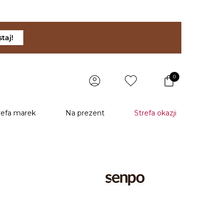
taj!
0
refa marek
Na prezent
Strefa okazji