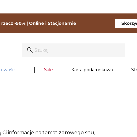
rzecz -90% | Online i Stacjonarnie
Skorzys
owości
Sale
Karta podarunkowa
St
ą Ci informacje na temat zdrowego snu,