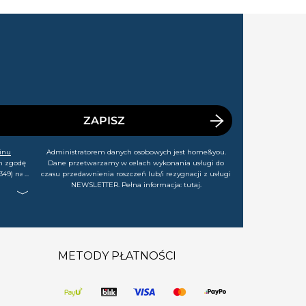
ZAPISZ
inu
Administratorem danych osobowych jest home&you.
m zgodę
Dane przetwarzamy w celach wykonania usługi do
349) na
czasu przedawnienia roszczeń lub/i rezygnacji z usługi
rtach,
NEWSLETTER. Pełna informacja:
tutaj
.
j chwili
METODY PŁATNOŚCI