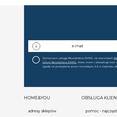
Dom Mody Klif ul. Okopowa 58/72 Wro
Wrocław - Giant Meble, ul. Bruckner
Wyposażenia Wnętrz, Aleja Zjednocz
może się różnić.
e-mail
Zamawiam usługę Newslettera EMAIL na warunkach
R
Usługi Newslettera EMAIL
, które znam i akceptuję oraz
zgodę na przesyłanie przez home&you S.A w Gdańsku (K
0000015349) na mój adres e-mail informacji handlowej (m
nowościach, ofertach, promocjach, wyprzedażach). Wiem
zgodę w każdej chwili cofnąć.
HOME&YOU
OBSŁUGA KLIEN
adresy sklepów
pomoc - najczęst