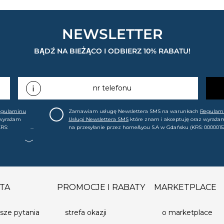
cław - Galeria Domar, ul. Braniborska 14
a 32-34 Zielona Góra - Centrum
NEWSLETTER
enia 106 Asortyment w naszych salonach
BĄDŹ NA BIEŻĄCO I ODBIERZ 10% RABATU!
nr telefonu
egulaminu
Zamawiam usługę Newslettera SMS na warunkach
Regulam
 wyrażam
Usługi Newslettera SMS
które znam i akceptuję oraz wyraża
RS:
na przesyłanie przez home&you S.A w Gdańsku (KRS: 0000015
.in. o
mój nr telefonu informacji handlowej (m.in. o nowościach, ofe
, że mogę tę
promocjach, wyprzedażach). Wiem, że mogę tę zgodę w każde
cofnąć.
TA
PROMOCJE I RABATY
MARKETPLACE
sze pytania
strefa okazji
o marketplace