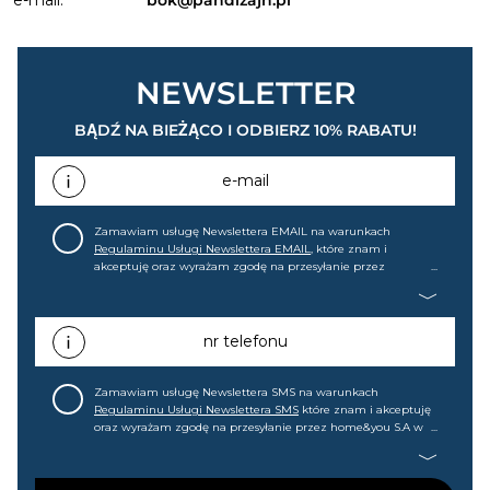
NEWSLETTER
BĄDŹ NA BIEŻĄCO I ODBIERZ 10% RABATU!
e-mail
Zamawiam usługę Newslettera EMAIL na warunkach
Regulaminu Usługi Newslettera EMAIL
, które znam i
akceptuję oraz wyrażam zgodę na przesyłanie przez
home&you S.A w Gdańsku (KRS: 0000015349) na mój adres e-
mail informacji handlowej (m.in. o nowościach, ofertach,
promocjach, wyprzedażach). Wiem, że mogę tę zgodę w
każdej chwili cofnąć.
nr telefonu
Zamawiam usługę Newslettera SMS na warunkach
Regulaminu Usługi Newslettera SMS
które znam i akceptuję
oraz wyrażam zgodę na przesyłanie przez home&you S.A w
Gdańsku (KRS: 0000015349) na mój nr telefonu informacji
handlowej (m.in. o nowościach, ofertach, promocjach,
wyprzedażach). Wiem, że mogę tę zgodę w każdej chwili