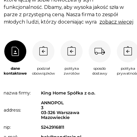
funkcjonalność. Dbamy, aby wysoka jakość szła w
parze z przystępną ceną. Nasza firma to zespół
młodych ludzi, którzy doceniając wyrafinowany styl,
zobacz więcej
chcą zaoferować Klientom nie tylko najwyższą
jakość, ale również niepowtarzalny i wyjątkowy
produkt. Pragniemy dzielić się naszą pasją i
zamiłowaniem do piękna oraz designu. Oferujemy
produkty nowoczesne, ale jednocześnie
funkcjonalne. Wyróżniają nas oryginalne wzory oraz
dane
podział
polityka
sposób
polityka
kolorystyka. Zapewniamy nie tylko wysoką jakość, ale
kontaktowe
obowiązków
zwrotów
dostawy
prywatnośc
również fachową obsługę.
nazwa firmy:
King Home Spółka z o.o.
ANNOPOL
3
address:
03-326 Warszawa
Mazowieckie
nip:
5242916811
e-mail:
bok@pandizajn.pl