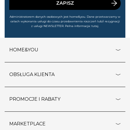
cofnąć.
ZAPISZ
Administratorem danych osobowych jest home&you. Dane przetwarzamy w
celach wykonania usługi do czasu przedawnienia roszczeń lub/i rezygnacji
z usługi NEWSLETTER. Pełna informacja:
tutaj
.
HOME&YOU
adresy sklepów
o firmie
OBSŁUGA KLIENTA
rozporządzenie RODO
pomoc - najczęstsze pytania
ustawienia cookies
dostawy i płatność
PROMOCJE I RABATY
polityka prywatności
polityka zwrotu towaru
kontakt
strefa okazji
reklamacje
blog
outlet
MARKETPLACE
wypis z subskrypcji
jakość i bezpieczeństwo