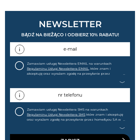
NEWSLETTER
BĄDŹ NA BIEŻĄCO I ODBIERZ 10% RABATU!
e-mail
Zamawiam usługę Newslettera EMAIL na warunkach
Regulaminu Usługi Newslettera EMAIL
, które znam i
akceptuję oraz wyrażam zgodę na przesyłanie przez
home&you S.A w Gdańsku (KRS: 0000015349) na mój adres e-
mail informacji handlowej (m.in. o nowościach, ofertach,
promocjach, wyprzedażach). Wiem, że mogę tę zgodę w
każdej chwili cofnąć.
nr telefonu
Zamawiam usługę Newslettera SMS na warunkach
Regulaminu Usługi Newslettera SMS
które znam i akceptuję
oraz wyrażam zgodę na przesyłanie przez home&you S.A w
Gdańsku (KRS: 0000015349) na mój nr telefonu informacji
handlowej (m.in. o nowościach, ofertach, promocjach,
wyprzedażach). Wiem, że mogę tę zgodę w każdej chwili
cofnąć.