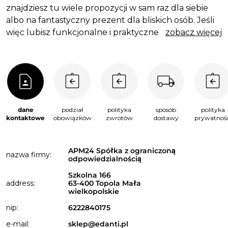
znajdziesz tu wiele propozycji w sam raz dla siebie
albo na fantastyczny prezent dla bliskich osób. Jeśli
więc lubisz funkcjonalne i praktyczne rzeczy z
zobacz więcej
ciekawym designem i w atrakcyjnych cenach, to
zapraszamy do zapoznania się z naszą ofertą.
dane
podział
polityka
sposób
polityka
kontaktowe
obowiązków
zwrotów
dostawy
prywatnośc
APM24 Spółka z ograniczoną
nazwa firmy:
odpowiedzialnością
Szkolna 166
address:
63-400 Topola Mała
wielkopolskie
nip:
6222840175
e-mail:
sklep@edanti.pl