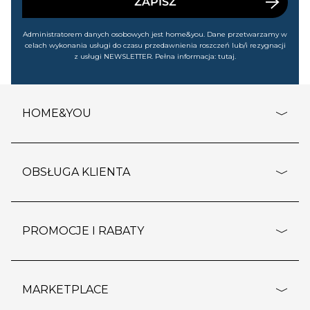
ZAPISZ
Administratorem danych osobowych jest home&you. Dane przetwarzamy w
celach wykonania usługi do czasu przedawnienia roszczeń lub/i rezygnacji
z usługi NEWSLETTER. Pełna informacja:
tutaj
.
HOME&YOU
adresy sklepów
o firmie
OBSŁUGA KLIENTA
rozporządzenie RODO
pomoc - najczęstsze pytania
ustawienia cookies
dostawy i płatność
PROMOCJE I RABATY
polityka prywatności
polityka zwrotu towaru
kontakt
strefa okazji
reklamacje
blog
outlet
MARKETPLACE
wypis z subskrypcji
jakość i bezpieczeństwo
karta klienta