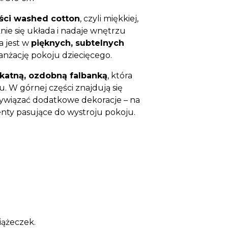
ości washed cotton
n
, czyli miękkiej,
nie się układa i nadaje wnętrzu
a jest w
pięknych, subtelnych
ranżację pokoju dziecięcego.
ikatną, ozdobną falbanką
, która
. W górnej części znajdują się
zywiązać dodatkowe dekoracje – na
nty pasujące do wystroju pokoju.
iążeczek.