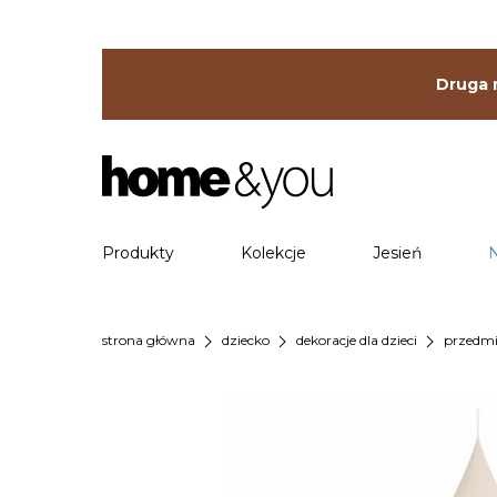
Druga r
Produkty
Kolekcje
Jesień
chevron_right
chevron_right
chevron_right
strona główna
dziecko
dekoracje dla dzieci
przedmi