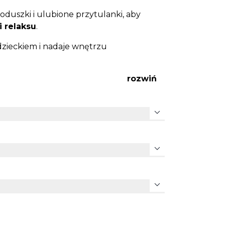
duszki i ulubione przytulanki, aby
 relaksu
.
 dzieckiem i nadaje wnętrzu
rozwiń
expand_more
expand_more
expand_more