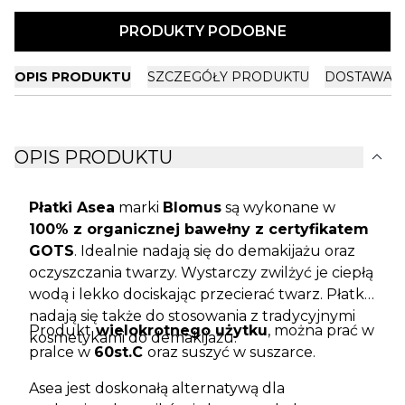
PRODUKTY PODOBNE
OPIS PRODUKTU
SZCZEGÓŁY PRODUKTU
DOSTAWA I
expand_more
OPIS PRODUKTU
Płatki Asea
marki
Blomus
są wykonane w
100% z organicznej bawełny z certyfikatem
GOTS
. Idealnie nadają się do demakijażu oraz
oczyszczania twarzy. Wystarczy zwilżyć je ciepłą
wodą i lekko dociskając przecierać twarz. Płatki
nadają się także do stosowania z tradycyjnymi
Produkt
wielokrotnego użytku
, można prać w
kosmetykami do demakijażu.
pralce w
60st.C
oraz suszyć w suszarce.
Asea jest doskonałą alternatywą dla