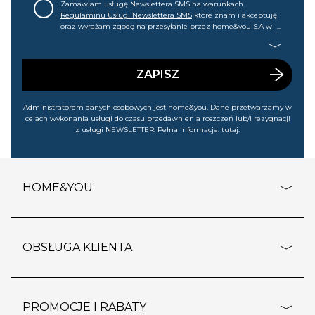
Zamawiam usługę Newslettera SMS na warunkach
Regulaminu Usługi Newslettera SMS
które znam i akceptuję
oraz wyrażam zgodę na przesyłanie przez home&you S.A w
Gdańsku (KRS: 0000015349) na mój nr telefonu informacji
handlowej (m.in. o nowościach, ofertach, promocjach,
wyprzedażach). Wiem, że mogę tę zgodę w każdej chwili
cofnąć.
ZAPISZ
Administratorem danych osobowych jest home&you. Dane przetwarzamy w
celach wykonania usługi do czasu przedawnienia roszczeń lub/i rezygnacji
z usługi NEWSLETTER. Pełna informacja:
tutaj
.
HOME&YOU
adresy sklepów
o firmie
OBSŁUGA KLIENTA
rozporządzenie RODO
pomoc - najczęstsze pytania
ustawienia cookies
dostawy i płatność
PROMOCJE I RABATY
polityka prywatności