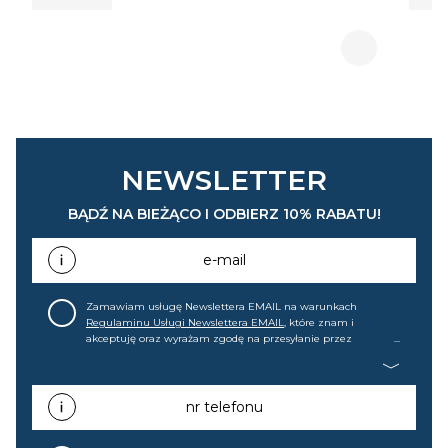
NEWSLETTER
BĄDŹ NA BIEŻĄCO I ODBIERZ 10% RABATU!
e-mail
Zamawiam usługę Newslettera EMAIL na warunkach
Regulaminu Usługi Newslettera EMAIL
, które znam i
akceptuję oraz wyrażam zgodę na przesyłanie przez
home&you S.A w Gdańsku (KRS: 0000015349) na mój adres e-
mail informacji handlowej (m.in. o nowościach, ofertach,
promocjach, wyprzedażach). Wiem, że mogę tę zgodę w
każdej chwili cofnąć.
nr telefonu