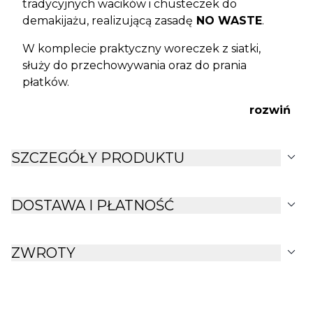
tradycyjnych wacików i chusteczek do
demakijażu, realizującą zasadę
NO WASTE
.
W komplecie praktyczny woreczek z siatki,
służy do przechowywania oraz do prania
płatków.
rozwiń
expand_more
SZCZEGÓŁY PRODUKTU
expand_more
DOSTAWA I PŁATNOŚĆ
expand_more
ZWROTY