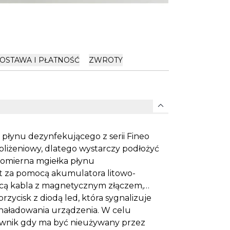
OSTAWA I PŁATNOŚĆ
ZWROTY
expand_more
łynu dezynfekującego z serii Fineo
bliżeniowy, dlatego wystarczy podłożyć
wnomierna mgiełka płynu
st za pomocą akumulatora litowo-
cą kabla z magnetycznym złączem,
rzycisk z diodą led, która sygnalizuje
naładowania urządzenia. W celu
ownik gdy ma być nieużywany przez