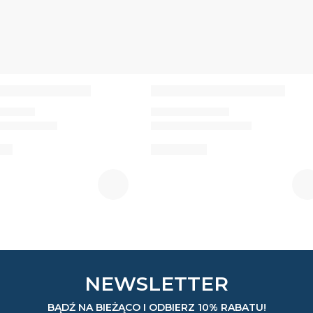
NEWSLETTER
BĄDŹ NA BIEŻĄCO I ODBIERZ 10% RABATU!