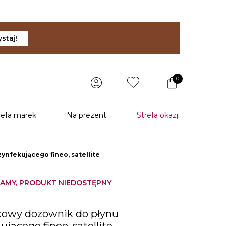
staj!
0
refa marek
Na prezent
Strefa okazji
nfekującego fineo, satellite
AMY, PRODUKT NIEDOSTĘPNY
kowy dozownik do płynu
jącego fineo, satellite