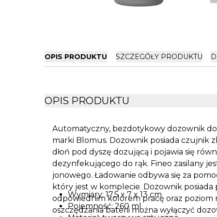
OPIS PRODUKTU
SZCZEGÓŁY PRODUKTU
D
OPIS PRODUKTU
Automatyczny, bezdotykowy dozownik do p
marki Blomus. Dozownik posiada czujnik z
dłoń pod dyszę dozującą i pojawia się ró
dezynfekującego do rąk. Fineo zasilany je
jonowego. Ładowanie odbywa się za pomo
który jest w komplecie. Dozownik posiada p
Wymiary: 17,5 x 7 x 13 cm
odpowiednim kolorem pracę oraz poziom 
Pojemność: 260 ml
oszczędzania baterii można wyłączyć doz