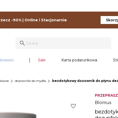
zecz -90% | Online i Stacjonarnie
Skorzy
Nowości
Sale
Karta podarunkowa
St
chevron_right
chevron_right
enkowe
dozowniki do mydła
bezdotykowy dozownik do płynu dezy
PRZEPRASZ
Blomus
favorite
bezdoty
dezynfeku