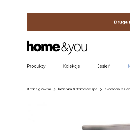
Druga r
Produkty
Kolekcje
Jesień
chevron_right
chevron_right
strona główna
łazienka & domowe spa
akcesoria łazi