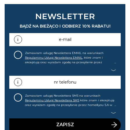
NEWSLETTER
BĄDŹ NA BIEŻĄCO I ODBIERZ 10% RABATU!
e-mail
Zamawiam usługę Newslettera EMAIL na warunkach
Regulaminu Usługi Newslettera EMAIL
, które znam i
akceptuję oraz wyrażam zgodę na przesyłanie przez
home&you S.A w Gdańsku (KRS: 0000015349) na mój adres e-
mail informacji handlowej (m.in. o nowościach, ofertach,
promocjach, wyprzedażach). Wiem, że mogę tę zgodę w
każdej chwili cofnąć.
nr telefonu
Zamawiam usługę Newslettera SMS na warunkach
Regulaminu Usługi Newslettera SMS
które znam i akceptuję
oraz wyrażam zgodę na przesyłanie przez home&you S.A w
Gdańsku (KRS: 0000015349) na mój nr telefonu informacji
handlowej (m.in. o nowościach, ofertach, promocjach,
wyprzedażach). Wiem, że mogę tę zgodę w każdej chwili
cofnąć.
ZAPISZ