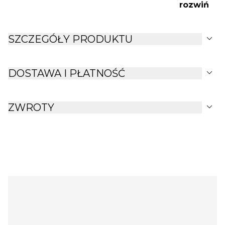
rozwiń
naturalny wygląd lnu dodaje mu wyjątkowego
uroku.
expand_more
SZCZEGÓŁY PRODUKTU
expand_more
DOSTAWA I PŁATNOŚĆ
expand_more
ZWROTY