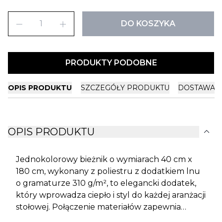
remove
add
DO KOSZYKA
PRODUKTY PODOBNE
OPIS PRODUKTU
SZCZEGÓŁY PRODUKTU
DOSTAWA I
expand_more
OPIS PRODUKTU
Jednokolorowy bieżnik o wymiarach 40 cm x
180 cm, wykonany z poliestru z dodatkiem lnu
o gramaturze 310 g/m², to elegancki dodatek,
który wprowadza ciepło i styl do każdej aranżacji
stołowej. Połączenie materiałów zapewnia
trwałość i odporność na zagniecenia, a