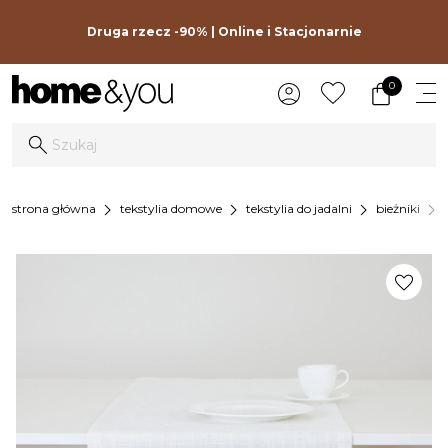
Druga rzecz -90% | Online i Stacjonarnie
0
chevron_right
chevron_right
chevron_right
chevron_right
strona główna
tekstylia domowe
tekstylia do jadalni
bieżniki
favorite