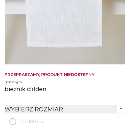
PRZEPRASZAMY, PRODUKT NIEDOSTĘPNY
home&you
bieżnik clifden
expand_more
WYBIERZ ROZMIAR
40x180 cm