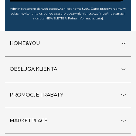
Administratorem danych osobowych jest home&you. Dane przetwarzamy w
celach wykonania usługi do czasu przedawnienia roszczeń lub/i rezygnacji
z usługi NEWSLETTER. Pełna informacja:
tutaj
.
HOME&YOU
adresy sklepów
o firmie
OBSŁUGA KLIENTA
rozporządzenie RODO
pomoc - najczęstsze pytania
ustawienia cookies
dostawy i płatność
PROMOCJE I RABATY
polityka prywatności
polityka zwrotu towaru
kontakt
strefa okazji
reklamacje
blog
outlet
MARKETPLACE
wypis z subskrypcji
jakość i bezpieczeństwo
karta klienta
regulamin sklepu
o marketplace