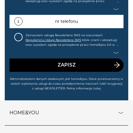
akceptuję oraz wyrażam zgodę na przesyłanie przez
home&you S.A w Gdańsku (KRS: 0000015349) na mój adres e-
mail informacji handlowej (m.in. o nowościach, ofertach,
promocjach, wyprzedażach). Wiem, że mogę tę zgodę w
każdej chwili cofnąć.
nr telefonu
Zamawiam usługę Newslettera SMS na warunkach
Regulaminu Usługi Newslettera SMS
które znam i akceptuję
oraz wyrażam zgodę na przesyłanie przez home&you S.A w
Gdańsku (KRS: 0000015349) na mój nr telefonu informacji
handlowej (m.in. o nowościach, ofertach, promocjach,
wyprzedażach). Wiem, że mogę tę zgodę w każdej chwili
cofnąć.
ZAPISZ
Administratorem danych osobowych jest home&you. Dane przetwarzamy w
celach wykonania usługi do czasu przedawnienia roszczeń lub/i rezygnacji
z usługi NEWSLETTER. Pełna informacja:
tutaj
.
HOME&YOU
adresy sklepów