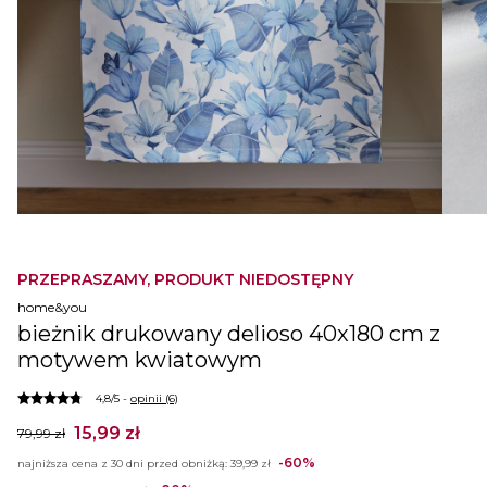
PRZEPRASZAMY, PRODUKT NIEDOSTĘPNY
home&you
bieżnik drukowany delioso 40x180 cm z
motywem kwiatowym
4,8/5 -
opinii (6)
15,99 zł
79,99 zł
-60%
najniższa cena z 30 dni przed obniżką:
39,99 zł