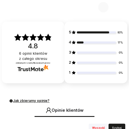
5
83%
4
17%
4.8
3
0%
6
opinii klientów
z całego okresu
2
0%
zebranych i zweryfikowanych przez
1
0%
Jak zbieramy opinie?
Opinie klientów
Wyczyść
Szukaj