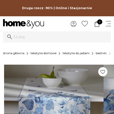
Druga rzecz -90% | Online i Stacjonarnie
0
chevron_right
chevron_right
chevron_right
chevron_right
strona główna
tekstylia domowe
tekstylia do jadalni
bieżniki
favorite