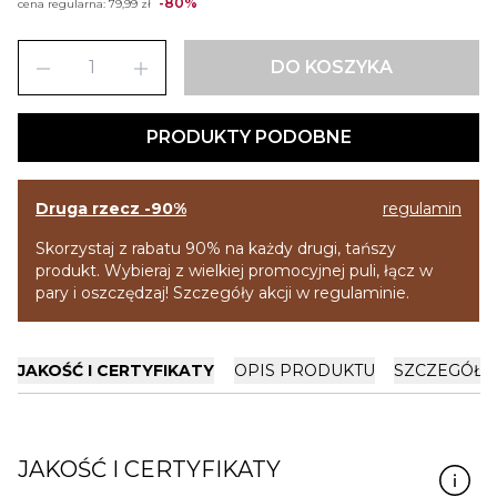
-80%
cena regularna:
79,99 zł
remove
add
DO KOSZYKA
PRODUKTY PODOBNE
Druga rzecz -90%
regulamin
Skorzystaj z rabatu 90% na każdy drugi, tańszy
produkt. Wybieraj z wielkiej promocyjnej puli, łącz w
pary i oszczędzaj! Szczegóły akcji w regulaminie.
JAKOŚĆ I CERTYFIKATY
OPIS PRODUKTU
SZCZEGÓŁY
JAKOŚĆ I CERTYFIKATY