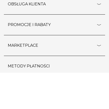
o firmie
OBSŁUGA KLIENTA
rozporządzenie RODO
pomoc - najczęstsze pytania
ustawienia cookies
dostawy i płatność
PROMOCJE I RABATY
polityka prywatności
polityka zwrotu towaru
kontakt
strefa okazji
reklamacje
blog
outlet
MARKETPLACE
wypis z subskrypcji
jakość i bezpieczeństwo
karta klienta
regulamin sklepu
o marketplace
karta podarunkowa
pozostałe regulaminy
DO KOSZYKA
strefa marek
METODY PŁATNOŚCI
regulaminy promocji
produkty
pomoc dla sprzedawców
METODY DOSTAWY