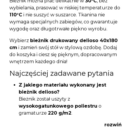
Bieżnik można prać delikatnie w
30°C
, bez
wybielania, prasować w niskiej temperaturze do
110°C
i nie suszyć w suszarce. Tkanina nie
wymaga specjalnych zabiegów, co gwarantuje
wygodę oraz długotrwałe piękno wyrobu.
Wybierz
bieżnik drukowany delioso 40x180
cm
i zamień swój stół w stylową ozdobę. Dodaj
do koszyka i ciesz się pięknym, dopracowanym
wnętrzem każdego dnia!
Najczęściej zadawane pytania
Z jakiego materiału wykonany jest
bieżnik delioso?
Bieżnik został uszyty z
wysokogatunkowego poliestru
o
gramaturze
220 g/m2
.
Czy nadruk jest trwały i nie blaknie po
rozwiń
praniu?