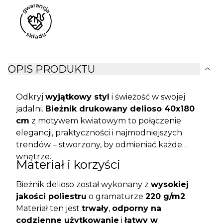
expand_more
OPIS PRODUKTU
Odkryj
wyjątkowy styl
i świeżość w swojej
jadalni.
Bieżnik drukowany delioso 40x180
cm
z motywem kwiatowym to połączenie
elegancji, praktyczności i najmodniejszych
trendów – stworzony, by odmieniać każde
wnętrze.
Materiał i korzyści
Bieżnik delioso został wykonany z
wysokiej
jakości poliestru
o gramaturze
220 g/m2
.
Materiał ten jest
trwały
,
odporny na
codzienne użytkowanie
i
łatwy w