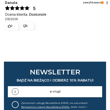
Danuta
zweryfikowano
5
Ocena klienta:
Doskonale
2/9/2026
0
0
NEWSLETTER
BĄDŹ NA BIEŻĄCO I ODBIERZ 10% RABATU!
e-mail
Zamawiam usługę Newslettera EMAIL na warunkach
Regulaminu Usługi Newslettera EMAIL
, które znam i