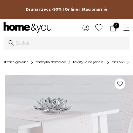
Druga rzecz -90% | Online i Stacjonarnie
0
chevron_right
chevron_right
chevron_right
chevron_right
strona główna
tekstylia domowe
tekstylia do jadalni
bieżniki
favorite