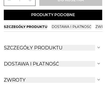
remove
add
PRODUKTY PODOBNE
SZCZEGÓŁY PRODUKTU
DOSTAWA I PŁATNOŚĆ
ZWRO
expand_more
SZCZEGÓŁY PRODUKTU
expand_more
DOSTAWA I PŁATNOŚĆ
expand_more
ZWROTY