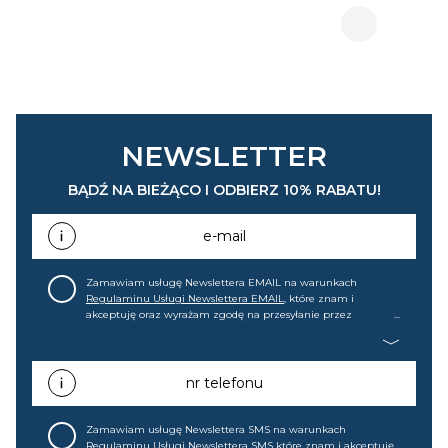
NEWSLETTER
BĄDŹ NA BIEŻĄCO I ODBIERZ 10% RABATU!
e-mail
Zamawiam usługę Newslettera EMAIL na warunkach
Regulaminu Usługi Newslettera EMAIL
, które znam i
akceptuję oraz wyrażam zgodę na przesyłanie przez
home&you S.A w Gdańsku (KRS: 0000015349) na mój adres e-
mail informacji handlowej (m.in. o nowościach, ofertach,
promocjach, wyprzedażach). Wiem, że mogę tę zgodę w
każdej chwili cofnąć.
nr telefonu
Zamawiam usługę Newslettera SMS na warunkach
Regulaminu Usługi Newslettera SMS
które znam i akceptuję