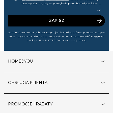
oraz wyrażam zgodę na przesyłanie przez home&you S.A w
Gdańsku (KRS: 0000015349) na mój nr telefonu informacji
handlowej (m.in. o nowościach, ofertach, promocjach,
wyprzedażach). Wiem, że mogę tę zgodę w każdej chwili
cofnąć.
ZAPISZ
Administratorem danych osobowych jest home&you. Dane przetwarzamy w
celach wykonania usługi do czasu przedawnienia roszczeń lub/i rezygnacji
z usługi NEWSLETTER. Pełna informacja:
tutaj
.
HOME&YOU
adresy sklepów
o firmie
OBSŁUGA KLIENTA
rozporządzenie RODO
pomoc - najczęstsze pytania
ustawienia cookies
dostawy i płatność
PROMOCJE I RABATY
polityka prywatności
polityka zwrotu towaru